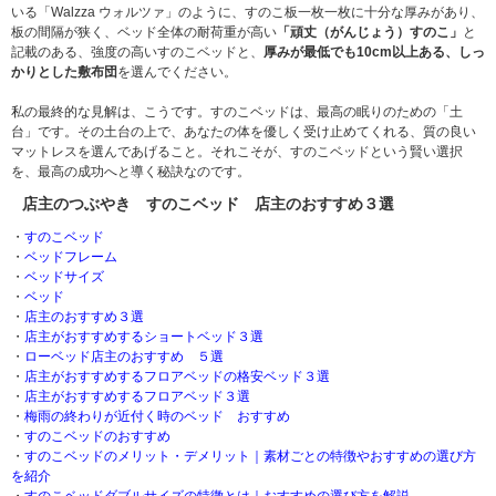
いる「Walzza ウォルツァ」のように、すのこ板一枚一枚に十分な厚みがあり、
板の間隔が狭く、ベッド全体の耐荷重が高い
「頑丈（がんじょう）すのこ」
と
記載のある、強度の高いすのこベッドと、
厚みが最低でも10cm以上ある、しっ
かりとした敷布団
を選んでください。
私の最終的な見解は、こうです。すのこベッドは、最高の眠りのための「土
台」です。その土台の上で、あなたの体を優しく受け止めてくれる、質の良い
マットレスを選んであげること。それこそが、すのこベッドという賢い選択
を、最高の成功へと導く秘訣なのです。
店主のつぶやき すのこベッド 店主のおすすめ３選
・
すのこベッド
・
ベッドフレーム
・
ベッドサイズ
・
ベッド
・
店主のおすすめ３選
・
店主がおすすめするショートベッド３選
・
ローベッド店主のおすすめ ５選
・
店主がおすすめするフロアベッドの格安ベッド３選
・
店主がおすすめするフロアベッド３選
・
梅雨の終わりが近付く時のベッド おすすめ
・
すのこベッドのおすすめ
・
すのこベッドのメリット・デメリット｜素材ごとの特徴やおすすめの選び方
を紹介
・
すのこベッドダブルサイズの特徴とは｜おすすめの選び方を解説