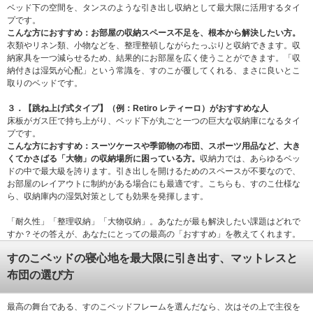
ベッド下の空間を、タンスのような引き出し収納として最大限に活用するタイ
プです。
こんな方におすすめ：
お部屋の収納スペース不足を、根本から解決したい方。
衣類やリネン類、小物などを、整理整頓しながらたっぷりと収納できます。収
納家具を一つ減らせるため、結果的にお部屋を広く使うことができます。「収
納付きは湿気が心配」という常識を、すのこが覆してくれる、まさに良いとこ
取りのベッドです。
３．【跳ね上げ式タイプ】（例：Retiro レティーロ）がおすすめな人
床板がガス圧で持ち上がり、ベッド下が丸ごと一つの巨大な収納庫になるタイ
プです。
こんな方におすすめ：
スーツケースや季節物の布団、スポーツ用品など、大き
くてかさばる「大物」の収納場所に困っている方。
収納力では、あらゆるベッ
ドの中で最大級を誇ります。引き出しを開けるためのスペースが不要なので、
お部屋のレイアウトに制約がある場合にも最適です。こちらも、すのこ仕様な
ら、収納庫内の湿気対策としても効果を発揮します。
「耐久性」「整理収納」「大物収納」。あなたが最も解決したい課題はどれで
すか？その答えが、あなたにとっての最高の「おすすめ」を教えてくれます。
すのこベッドの寝心地を最大限に引き出す、マットレスと
布団の選び方
最高の舞台である、すのこベッドフレームを選んだなら、次はその上で主役を