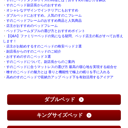
・
すのこベッド副店長からのおすすめ
・
オシャレなデザインでインテリアにもおすすめ
・
ダブルベッドにおすすめ。人気のすのこフレーム
・
すのこベッドフレームのおすすめ商品と人気商品
・
店主がおすすめのベッドフレーム
・
ベッドフレームダブルの選び方とおすすめポイント
・
【Q&A】ファミリーベッドの気になる疑問、ベッド店主の私がすべてお答え
します！
・
店主がお勧めするすのこベッドの格安ベッド２選
・
副店長からのすのこベッドのご紹介
・
おすすめのすのこベッド３選
・
すのこベッドについて。副店長からのご案内
・
すのこベッドに合うマットレスの選び方 最高の寝心地を実現する組合せ
・
檜すのこベッドの魅力とは 香りと機能性で極上の眠りを手に入れる
・
高めのすのこベッドで収納力アップ ベッド下を有効活用するアイデア
ダブルベッド
キングサイズベッド