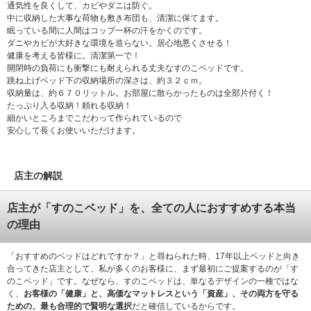
通気性を良くして、カビやダニは防ぐ。
中に収納した大事な荷物も敷き布団も、清潔に保てます。
眠っている間に人間はコップ一杯の汗をかくのです。
ダニやカビが大好きな環境を造らない。居心地悪くさせる！
健康を考える皆様に。清潔第一で！
開閉時の負荷にも衝撃にも耐えられる丈夫なすのこベッドです。
跳ね上げベッド下の収納場所の深さは、約３２ｃｍ。
収納量は、約６７０リットル。お部屋に散らかったものは全部片付く！
たっぷり入る収納！頼れる収納！
細かいところまでこだわって作られているので
安心して長くお使いいただけます。
店主の解説
店主が「すのこベッド」を、全ての人におすすめする本当
の理由
「おすすめのベッドはどれですか？」と尋ねられた時、17年以上ベッドと向き
合ってきた店主として、私が多くのお客様に、まず最初にご提案するのが「す
のこベッド」です。なぜなら、すのこベッドは、単なるデザインの一種ではな
く、
お客様の「健康」と、高価なマットレスという「資産」、その両方を守る
ための、最も合理的で賢明な選択
だと確信しているからです。