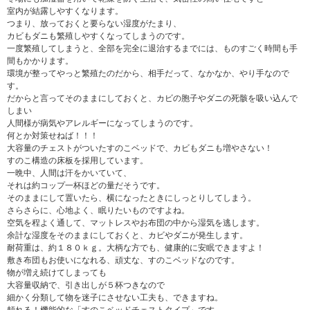
室内が結露しやすくなります。
つまり、放っておくと要らない湿度がたまり、
カビもダニも繁殖しやすくなってしまうのです。
一度繁殖してしまうと、全部を完全に退治するまでには、ものすごく時間も手
間もかかります。
環境が整ってやっと繁殖たのだから、相手だって、なかなか、やり手なので
す。
だからと言ってそのままにしておくと、カビの胞子やダニの死骸を吸い込んで
しまい
人間様が病気やアレルギーになってしまうのです。
何とか対策せねば！！！
大容量のチェストがついたすのこベッドで、カビもダニも増やさない！
すのこ構造の床板を採用しています。
一晩中、人間は汗をかいていて、
それは約コップ一杯ほどの量だそうです。
そのままにして置いたら、横になったときにしっとりしてしまう。
さらさらに、心地よく、眠りたいものですよね。
空気を程よく通して、マットレスやお布団の中から湿気を逃します。
余計な湿度をそのままにしておくと、カビやダニが発生します。
耐荷重は、約１８０ｋｇ。大柄な方でも、健康的に安眠できますよ！
敷き布団もお使いになれる、頑丈な、すのこベッドなのです。
物が増え続けてしまっても
大容量収納で、引き出しが５杯つきなので
細かく分類して物を迷子にさせない工夫も、できますね。