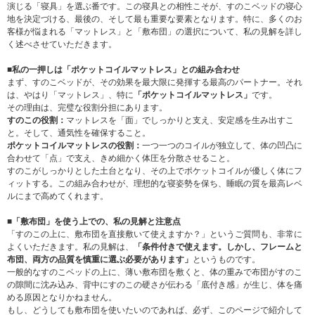
演じる「寝具」を選ぶ番です。この寝具との相性こそが、すのこベッドの寝心
地を決定づける、最後の、そして最も重要な要素となります。特に、多くのお
客様が悩まれる「マットレス」と「敷布団」の選択について、私の見解を詳し
く述べさせていただきます。
■私の一押しは「ポケットコイルマットレス」との組み合わせ
まず、すのこベッドが、その効果を最大限に発揮する最高のパートナー。それ
は、やはり「マットレス」、特に
「ポケットコイルマットレス」
です。
その理由は、完璧な役割分担にあります。
すのこの役割：
マットレスを「面」でしっかりと支え、安定感を生み出すこ
と。そして、通気性を確保すること。
ポケットコイルマットレスの役割：
一つ一つのコイルが独立して、体の凹凸に
合わせて「点」で支え、きめ細かく体圧を分散させること。
すのこがしっかりとした土台となり、その上でポケットコイルが優しく体にフ
ィットする。この組み合わせが、理想的な寝姿勢を保ち、睡眠の質を最高レベ
ルにまで高めてくれます。
■「敷布団」を使う上での、私の見解と注意点
「すのこの上に、敷布団を直接敷いて使えますか？」というご質問も、非常に
よくいただきます。私の見解は、
「条件付きで使えます。しかし、フレームと
布団、両方の品質を慎重に選ぶ必要があります」
というものです。
一般的なすのこベッドの上に、薄い敷布団を敷くと、体の重みで布団がすのこ
の隙間に沈み込み、背中にすのこの硬さが伝わる「底付き感」が生じ、体を痛
める原因となりかねません。
もし、どうしても敷布団を使いたいのであれば、必ず、このページで紹介して