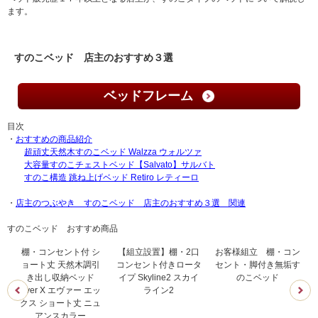
ます。
すのこベッド 店主のおすすめ３選
ベッドフレーム
目次
・
おすすめの商品紹介
超頑丈天然木すのこベッド Walzza ウォルツァ
大容量すのこチェストベッド【Salvato】サルバト
すのこ構造 跳ね上げベッド Retiro レティーロ
・
店主のつぶやき すのこベッド 店主のおすすめ３選 関連
すのこベッド おすすめ商品
棚・コンセント付 シ
【組立設置】棚・2口
お客様組立 棚・コン
こ
ョート丈 天然木調引
コンセント付きロータ
セント・脚付き無垢す
き出し収納ベッド
イプ Skyline2 スカイ
のこベッド
Ever X エヴァー エッ
ライン2
クス ショート丈 ニュ
アンスカラー