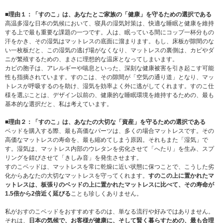
■理由１：「すのこ」は、あなたとご家族の「健康」を守るための選択である
高温多湿な日本の気候において、寝具の湿気対策は、快適な睡眠と健康を維持
する上で最も重要な課題の一つです。人は、眠っている間にコップ一杯分もの
汗をかき、その湿気はマットレスの底面に溜まります。もし、床板が隙間のな
い一枚板だと、この湿気の逃げ場がなくなり、マットレスの裏側は、カビやダ
ニが繁殖するための、まさに理想的な温床となってしまいます。
カビの胞子は、アレルギーや喘息といった、深刻な健康被害を引き起こす可能
性も指摘されています。すのこは、その隙間が「空気の通り道」となり、マッ
トレスが呼吸するのを助け、湿気を効率よく外に逃がしてくれます。すのこ仕
様を選ぶことは、デザイン以前の、健康的な睡眠環境を維持するための、最も
基本的な選択だと、私は考えています。
■理由２：「すのこ」は、あなたの大切な「資産」を守るための選択である
ベッドを購入する際、最も高価なパーツは、多くの場合マットレスです。その
高価なマットレスの寿命を、最も縮めてしまう原因。それもまた「湿気」で
す。湿気は、マットレス内部のウレタンを劣化させて「へたり」を生み、スプ
リングを錆びさせて「きしみ音」を発生させます。
すのこベッドは、マットレスを常に乾燥に近い状態に保つことで、こうした劣
化からあなたの大切なマットレスを守ってくれます。
すのこの上に置かれたマ
ットレスは、板張りのベッドの上に置かれたマットレスに比べて、その寿命が
1.5倍から2倍近く延びる
ことも珍しくありません。
私がおすのこベッドをおすすめするのは、単なる流行や好みではありません。
それは、
日本の気候で、お客様が健康に、そして賢く暮らすための、最も合理