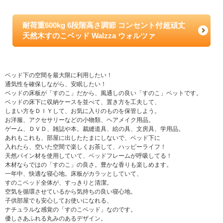
耐荷重600kg 6段階高さ調節 コンセント付超頑丈
天然木すのこベッド Walzza ウォルツァ
ベッド下の空間を最大限に利用したい！
通気性を確保しながら、安眠したい！
ベッドの床板が「すのこ」だから、風通しの良い「すのこ」ベットです。
ベッドの床下に収納ケースを並べて、置き方を工夫して、
しまい方をＤＩＹして、お気に入りのものを保管しよう。
お洋服、アクセサリーなどの小物類、ヘアメイク用品。
ゲーム、ＤＶＤ、雑誌や本。裁縫道具、絵の具、文房具、学用品。
あれもこれも、部屋に出したたまにしないで、ベッド下に
入れたら、空いた空間で楽しくお茶して、ハッピーライフ！
天然パイン材を使用していて、ベッドフレームが呼吸してる！
木材ならではの「すのこ」の良さ。豊かな香りも楽しめます。
一年中、快適な寝心地。床板がカラッとしていて、
すのこベッド全体が、すっきりと清潔。
空気を循環させているから気持ちの良い寝心地。
子供部屋でも安心してお使いになれる、
ナチュラルな感覚の「すのこベッド」なのです。
優しさあふれる丸みのあるデザイン。