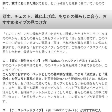
的で、愛情にあふれた選択
である、という確固たる見解に基づいているので
す。
頑丈、チェスト、跳ね上げ式。あなたの暮らしに合う、お
すすめタイプの見つけ方
「すのこ」が、いかに優れた選択であるかをご理解いただけたところで、次は
その中から、あなたの暮らしに最もフィットする「形」を選ぶ番です。このペ
ージでご紹介している３つの商品は、実は、それぞれが異なる暮らしの悩みを
解決する、代表的な「おすすめタイプ」なのです。ご自身のライフスタイルと
照らし合わせ、最適な一台を見つけてください。
１．【頑丈・脚付きタイプ】（例：Walzza ウォルツァ）がおすすめな人
すのこベッドの基本形であり、そのメリットを最も純粋に享受できるのが、こ
のタイプです。
こんな方におすすめ：
ベッドとしての基本的な性能、つまり「頑丈さ」と「通
気性」を何よりも重視する方。
耐荷重600kgという圧倒的な頑丈さは、体格の
良い方でも、お子様が上で遊んでも、全くびくともしない安心感をもたらしま
す。また、脚の高さを調整できるモデルなら、ベッド下を収納スペースとして
活用したり、お掃除ロボットが入るようにしたりと、暮らしの変化に柔軟に対
応できます。「布団を使いたい」という方にも、この頑丈タイプが必須条件で
す。
２．【チェストベッドタイプ】（例：Salvato サルバト）がおすすめな人