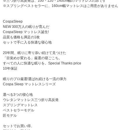
※三つ折り高反発は、100・120・140cm幅のマットレスのみです
※スプリングベストセラーに、160cm幅マットレスはご用意がありません
CospaSleep
NEW 300万人の眠りが育んだ
CospaSleep マットレス誕生!
品質も価格も満足の1枚
セットで手に入る快適な寝心地
20年間、眠りに寄り添い続けて見つけた
「目覚めが変わる」厳選の寝ごこち。
すべての人に快適な眠りを。Special Thanks price
10年保証
眠りのプロ厳選!選ばれ続ける一流の弾力
Cospa Sleep マットレスシリーズ
選べる3つの寝心地
ウレタンマットレス三つ折り高反発
スプリングマットレス
ベストセラーモデル
匠モデル
セットでお買い得、