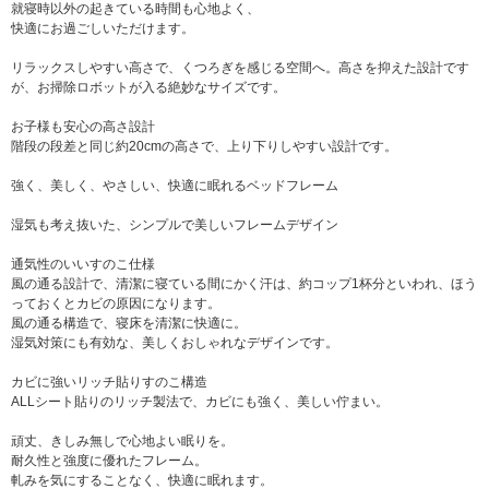
就寝時以外の起きている時間も心地よく、
快適にお過ごしいただけます。
リラックスしやすい高さで、くつろぎを感じる空間へ。高さを抑えた設計です
が、お掃除ロボットが入る絶妙なサイズです。
お子様も安心の高さ設計
階段の段差と同じ約20cmの高さで、上り下りしやすい設計です。
強く、美しく、やさしい、快適に眠れるベッドフレーム
湿気も考え抜いた、シンプルで美しいフレームデザイン
通気性のいいすのこ仕様
風の通る設計で、清潔に寝ている間にかく汗は、約コップ1杯分といわれ、ほう
っておくとカビの原因になります。
風の通る構造で、寝床を清潔に快適に。
湿気対策にも有効な、美しくおしゃれなデザインです。
カビに強いリッチ貼りすのこ構造
ALLシート貼りのリッチ製法で、カビにも強く、美しい佇まい。
頑丈、きしみ無しで心地よい眠りを。
耐久性と強度に優れたフレーム。
軋みを気にすることなく、快適に眠れます。