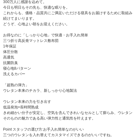
300万人に感謝を込めて。
今日も明日もその先も、快適な眠りを。
これからも、価格・品質共にご満足いただける寝具をお届けするために取組み
続けてまいります。
どうぞ、心地よい朝をお迎えください。
お得なのに「しっかり心地」で快適・お手入れ簡単
三つ折り高反発マットレス敷布団
1年保証
体圧分散
高通気
抗菌防臭
寝心地8パターン
洗えるカバー
「超熟の弾力」
ウレタン本来のチカラ、新しっかり心地製法
ウレタン本来の力を引き出す
低温発泡×長時間熟成
きめ細かい分子が安定し、空気を含んできれいなセルとして膨らみ、ウレタン
そのものの魅力である高い弾力性と通気性を叶えます。
Point スタッフの選び方:お手入れ簡単なのがいい
三つのウレタンを入れ替えてカスタマイズできるのがいいですね。