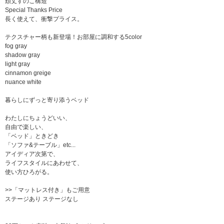
頑丈すのこ構造
Special Thanks Price
長く使えて、衝撃プライス。
テクスチャー柄も新登場！お部屋に調和する5color
fog gray
shadow gray
light gray
cinnamon greige
nuance white
暮らしにずっと寄り添うベッド
わたしにちょうどいい、
自由で楽しい、
「ベッド」ときどき
「ソファ&テーブル」etc...
アイディア次第で、
ライフスタイルにあわせて、
使い方ひろがる。
>>「マットレス付き」もご用意
ステージあり ステージなし