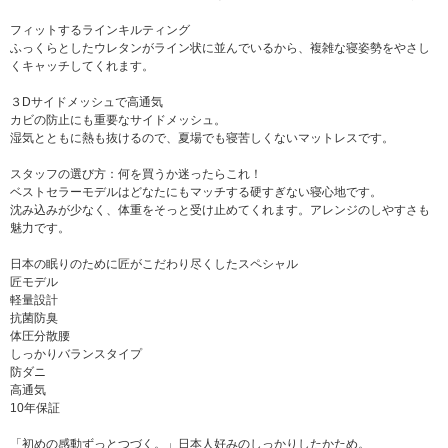
フィットするラインキルティング
ふっくらとしたウレタンがライン状に並んでいるから、複雑な寝姿勢をやさし
くキャッチしてくれます。
３Dサイドメッシュで高通気
カビの防止にも重要なサイドメッシュ。
湿気とともに熱も抜けるので、夏場でも寝苦しくないマットレスです。
スタッフの選び方：何を買うか迷ったらこれ！
ベストセラーモデルはどなたにもマッチする硬すぎない寝心地です。
沈み込みが少なく、体重をそっと受け止めてくれます。アレンジのしやすさも
魅力です。
日本の眠りのために匠がこだわり尽くしたスペシャル
匠モデル
軽量設計
抗菌防臭
体圧分散腰
しっかりバランスタイプ
防ダニ
高通気
10年保証
「初めの感動ずっとつづく。」日本人好みのしっかりしたかため。