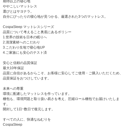
期待以上の寝心地
ややこしいマットレス
選びとはサヨナラ。
自分にぴったりの寝心地が見つかる、厳選された3つのマットレス。
CospaSleep マットレスシリーズ
品質について考えること奥底にあるポリシー
1.世界の技術を日本の眠りへ
2.清潔素材へのこだわり
3.こだわり生地で寝心地UP
4.ご家族にも安心のテスト済
安心と信頼の品質保証
最大10年保証
品質に自信があるからこそ、お客様に安心してご使用・ご購入いただくため、
品質保証をおつけしています。
未来への尊重
環境に配慮したマットレスを作っています。
梱包も、環境問題と取り扱い易さを考え、圧縮ロール梱包でお届けいたしま
す。
開封して1日~数日で復元します。
すべての人に、快適なねむりを
CospaSleep