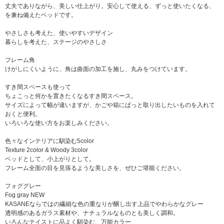
丈夫でありながら、美しい仕上がり。安心して使える、ずっと使いたくなる、
を兼ね備えたベッドです。
やさしさも考えた、使いやすいデザイン
暮らしを考えた、ステージのやさしさ
フレーム角
けがしにくいように、角は曲面の加工を施し、丸みをつけています。
すき間スペースも使って
ちょこっと何かを置きたくなるすき間スペース。
サイズによって幅が違いますが、かごや箱にぱっと取り出したいものを入れて
おくと便利。
いろいろな使い方をお楽しみください。
色々なインテリアに馴染む5color
Texture 2color & Woody 3color
ベッドとして、小上がりとして。
フレーム全面の目を見張るような美しさを、ぜひご堪能ください。
フォググレー
Fog gray NEW
KASANEならではの繊細な色の重なりが醸し出す上品でやわらかなグレー
透明感のあるガラス素材や、ナチュラルなものとも美しく調和。
いろんなテイストに品よく馴染む、万能カラー