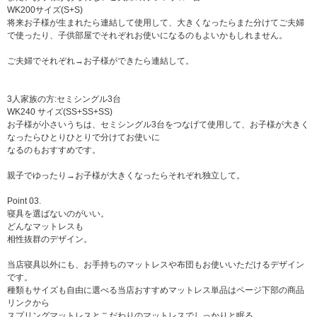
WK200サイズ(S+S)
将来お子様が生まれたら連結して使用して、大きくなったらまた分けてご夫婦
で使ったり、子供部屋でそれぞれお使いになるのもよいかもしれません。
ご夫婦でそれぞれ→お子様ができたら連結して。
3人家族の方:セミシングル3台
WK240 サイズ(SS+SS+SS)
お子様が小さいうちは、セミシングル3台をつなげて使用して、お子様が大きく
なったらひとりひとりで分けてお使いに
なるのもおすすめです。
親子でゆったり→お子様が大きくなったらそれぞれ独立して。
Point 03.
寝具を選ばないのがいい。
どんなマットレスも
相性抜群のデザイン。
当店寝具以外にも、お手持ちのマットレスや布団もお使いいただけるデザイン
です。
種類もサイズも自由に選べる当店おすすめマットレス単品はページ下部の商品
リンクから
スプリングマットレスとこだわりのマットレスでしっかりと眠る。