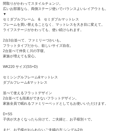
間取りがかわってスタイルチェンジ。
広いお部屋なら、両側ステージ使いでバランスよいレイアウトも。
▼
セミダブルフレーム & セミダブルマットレス
フレームを買い替えることなく、マットレスを大き目に変えて。
ライフステージがかわっても、使い続けられます。
2台3台並べて、ファミリーづかいも。
フラットタイプだから、欲しいサイズ自在。
2台並べて仲良く川の字寝。
家族が増えても安心。
WK220 サイズ(SS+D)
セミシングルフレーム&マットレス
ダブルフレーム&マットレス
並べて使えるフラットデザイン
2台並べても段差ができないフラットデザイン。
家族全員で眠れるファミリーベッドとしてもお使いいただけます。
D+SS
子供が大きくなったら分けて。ご夫婦と、お子様別々で。
まだ、お子様がおられないご夫婦の方:シングル2台