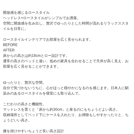
開放感を感じるロースタイル
ヘッドレス×ロースタイルがシンプルでお洒落。
空間に開放感を生み出し、贅沢でゆったりとした時間が流れるリラックススタ
イルを日常に。
ロースタイルインテリアでお部屋を広く見せられます。
BEFORE
AFTER
床からの高さは約18cmとロー設計です。
通常の高さのベッドと違い、低めの家具を合わせることで天井が高く見え、お
部屋を広く見せることができます。
ゆったりと、贅沢な空間。
自分で気づかないうちに、心がほっと穏やかになるのを感じます。日本人に馴
染みのあるロースタイルを寝室にも取り込んで。
こだわりの高さと機能性。
マットレスを置くと「床から約30cm」と座るのにもちょうどよい高さ。
収納場所としてベッド下にケースを入れたり、お掃除もしやすかったりと、ち
ょうどいい高さ。
腰を掛けやすいちょうど良い高さ設計