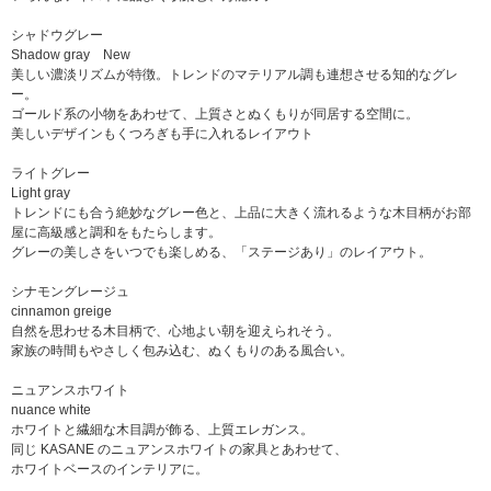
シャドウグレー
Shadow gray New
美しい濃淡リズムが特徴。トレンドのマテリアル調も連想させる知的なグレ
ー。
ゴールド系の小物をあわせて、上質さとぬくもりが同居する空間に。
美しいデザインもくつろぎも手に入れるレイアウト
ライトグレー
Light gray
トレンドにも合う絶妙なグレー色と、上品に大きく流れるような木目柄がお部
屋に高級感と調和をもたらします。
グレーの美しさをいつでも楽しめる、「ステージあり」のレイアウト。
シナモングレージュ
cinnamon greige
自然を思わせる木目柄で、心地よい朝を迎えられそう。
家族の時間もやさしく包み込む、ぬくもりのある風合い。
ニュアンスホワイト
nuance white
ホワイトと繊細な木目調が飾る、上質エレガンス。
同じ KASANE のニュアンスホワイトの家具とあわせて、
ホワイトベースのインテリアに。