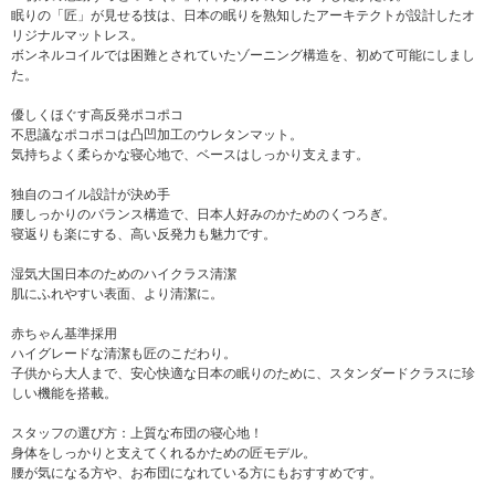
眠りの「匠」が見せる技は、日本の眠りを熟知したアーキテクトが設計したオ
リジナルマットレス。
ボンネルコイルでは困難とされていたゾーニング構造を、初めて可能にしまし
た。
優しくほぐす高反発ポコポコ
不思議なポコポコは凸凹加工のウレタンマット。
気持ちよく柔らかな寝心地で、ベースはしっかり支えます。
独自のコイル設計が決め手
腰しっかりのバランス構造で、日本人好みのかためのくつろぎ。
寝返りも楽にする、高い反発力も魅力です。
湿気大国日本のためのハイクラス清潔
肌にふれやすい表面、より清潔に。
赤ちゃん基準採用
ハイグレードな清潔も匠のこだわり。
子供から大人まで、安心快適な日本の眠りのために、スタンダードクラスに珍
しい機能を搭載。
スタッフの選び方：上質な布団の寝心地！
身体をしっかりと支えてくれるかための匠モデル。
腰が気になる方や、お布団になれている方にもおすすめです。