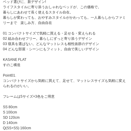
ベッド選びに、新デザイン!
ライフスタイルに寄り添うおしゃれなベッドが、この価格で。
暮らしにあわせて長く使えるスタイル自在。
暮らしが変わっても、おやすみスタイルがかわっても。一人暮らしからファミ
リーまで 楽しみ方、自由自在
01 コンパクトサイズで気軽に買える・足せる・変えられる
02 組み合わせフリー。暮らしにずっと寄り添うデザイン
03 寝具を選ばない。どんなマットレスも相性抜群のデザイン
04 どんな部屋・シーンにもフィット。自由で美しいデザイン
KASANE FLAT
すのこ構造
Point01.
コンパクトサイズから気軽に買えて、足せて、マットレスサイズも気軽に変え
られるのがいい。
フレームは5サイズ×3色をご用意
SS 80cm
S 100cm
SD 120cm
D 140cm
Q(SS+SS) 160cm