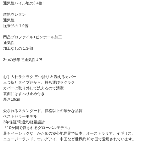
通気性パイル地の3.4倍!
超熟ウレタン
通気性
従来品の 1.9倍!
凹凸プロファイル+ピンホール加工
通気性
加工なしの 1.3倍!
3つの効果で通気性UP!
お手入れラクラク!三つ折り & 洗えるカバー
三つ折りタイプだから、持ち運びラクラク
カバーは取り外して洗えるので清潔
裏面にはすべり止め付き
厚さ10cm
愛されるスタンダード。価格以上の確かな品質
ベストセラーモデル
3年保証/高通気/軽量設計
「10か国で愛されるグローバルモデル」
最もベーシックな、かための寝心地世界で日本、オーストラリア、イギリス、
ニュージーランド、ウルグアイ、中国など世界約10か国で愛用されています。