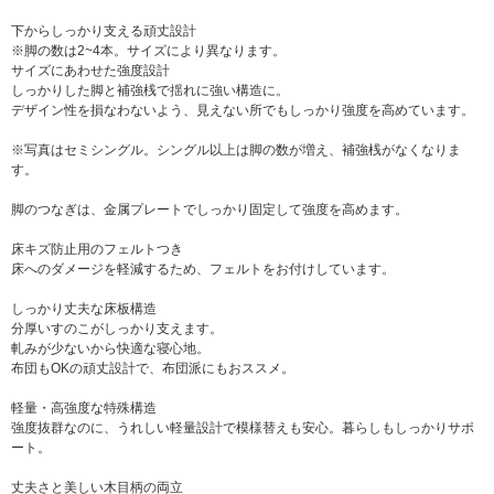
下からしっかり支える頑丈設計
※脚の数は2~4本。サイズにより異なります。
サイズにあわせた強度設計
しっかりした脚と補強桟で揺れに強い構造に。
デザイン性を損なわないよう、見えない所でもしっかり強度を高めています。
※写真はセミシングル。シングル以上は脚の数が増え、補強桟がなくなりま
す。
脚のつなぎは、金属プレートでしっかり固定して強度を高めます。
床キズ防止用のフェルトつき
床へのダメージを軽減するため、フェルトをお付けしています。
しっかり丈夫な床板構造
分厚いすのこがしっかり支えます。
軋みが少ないから快適な寝心地。
布団もOKの頑丈設計で、布団派にもおススメ。
軽量・高強度な特殊構造
強度抜群なのに、うれしい軽量設計で模様替えも安心。暮らしもしっかりサポ
ート。
丈夫さと美しい木目柄の両立