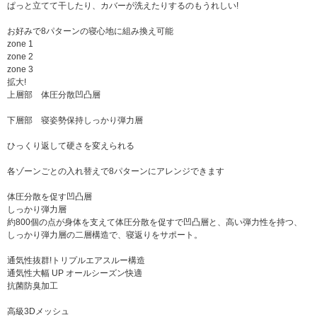
ぱっと立てて干したり、カバーが洗えたりするのもうれしい!
お好みで8パターンの寝心地に組み換え可能
zone 1
zone 2
zone 3
拡大!
上層部 体圧分散凹凸層
下層部 寝姿勢保持しっかり弾力層
ひっくり返して硬さを変えられる
各ゾーンごとの入れ替えで8パターンにアレンジできます
体圧分散を促す凹凸層
しっかり弾力層
約800個の点が身体を支えて体圧分散を促すで凹凸層と、高い弾力性を持つ、
しっかり弾力層の二層構造で、寝返りをサポート。
通気性抜群!トリプルエアスルー構造
通気性大幅 UP オールシーズン快適
抗菌防臭加工
高級3Dメッシュ