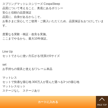
スプリングマットレスシリーズ CospaSleep
品質について考えること、奥底にあるポリシー
安心と信頼の品質保証
品質に、自身があるからこそ。
お客さまに安心してご使用・ご購入いただくため、品質保証をおつけしていま
す。
度重なる実験・検証・改良を実施。
ここまでやるから、最大10年保証。
Line Up
セットでさらに使い方広がる!充実の5サイズ
set
お手持ちの寝具と使える!フレーム単品
マットレス
セットで快適な寝心地 300万人が育んだ選べる3つの寝心地
マットレスセット
ステージなし ステージあり
マットレス
カートに入れる
三つ折り高反発