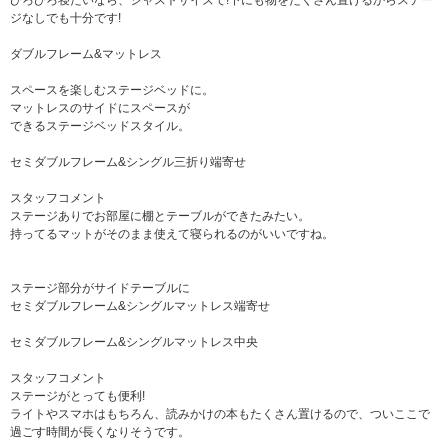
ひろびろ寝たいなら、ジャストサイズで!下にも物をたくさん置けるからステー
ジなしでも十分です!
ダブルフレーム&マットレス
スペースを楽しむステージベッドに。
マットレスのサイドにスペースが
できるステージベッドスタイル。
セミダブルフレーム&シングル三折り端寄せ
スタッフコメント
ステージありでお部屋に棚とテーブルができたみたい。
持ってるマットがそのまま使えて寝られるのがいいですね。
ステージ部分がサイドテーブルに
セミダブルフレーム&シングルマットレス端寄せ
セミダブルフレーム&シングルマットレス中央
スタッフコメント
ステージがとっても便利!
ライトやスマホはもちろん、読みかけの本もたくさん置けるので、ついここで
過ごす時間が長くなりそうです。