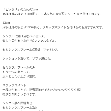
「ピッタリ」のための1cm
床板は脚の板より1cm長く、巾木を気にせず壁にぴったりと付けられます。
13cm
床板は脚の板より13cm長く、クリップ式ライトを付けるのもおすすめです。
シンプルに溶け込むハイセンス。
楽しさ広がる小上がり&ソファスタイル。
セミシングルフレーム&三折りマットレス
クッションを置いて、ソファ風にも。
セミダブルフレームのみ
もう一つの床として。
広々とした小上がり空間。
スタッフコメント
一段上がることで、秘密基地ができたみたいなワクワク感!
特別な空間がうまれます。
シングル敷布団端寄せ
セミシングルフレーム2台