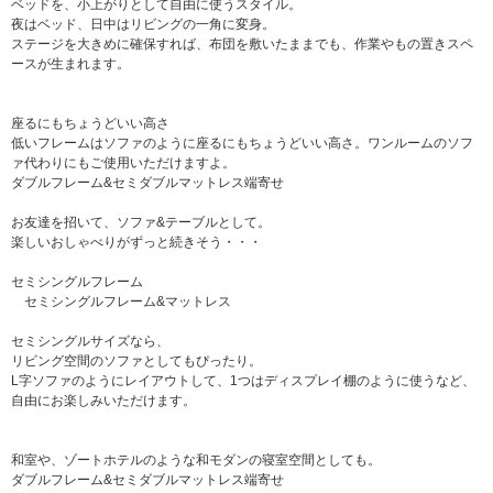
ベッドを、小上がりとして自由に使うスタイル。
夜はベッド、日中はリビングの一角に変身。
ステージを大きめに確保すれば、布団を敷いたままでも、作業やもの置きスペ
ースが生まれます。
座るにもちょうどいい高さ
低いフレームはソファのように座るにもちょうどいい高さ。ワンルームのソフ
ァ代わりにもご使用いただけますよ。
ダブルフレーム&セミダブルマットレス端寄せ
お友達を招いて、ソファ&テーブルとして。
楽しいおしゃべりがずっと続きそう・・・
セミシングルフレーム
セミシングルフレーム&マットレス
セミシングルサイズなら、
リビング空間のソファとしてもぴったり。
L字ソファのようにレイアウトして、1つはディスプレイ棚のように使うなど、
自由にお楽しみいただけます。
和室や、ゾートホテルのような和モダンの寝室空間としても。
ダブルフレーム&セミダブルマットレス端寄せ