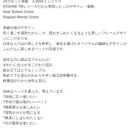
29万セット突破 人気No.1 シリーズ
KASANE TMシリーズだから実現したこのデザイン・価格。
New Texture 2color
Regular Woody 3color
高級仕様のデザイン
長く過ごす場所だからこそ、思わずふれたくなるような美しいフレームデザイ
ンにこだわりを。
日本ならではの美しさを研究し、進化を遂げたオリジナルの繊細なデザインが
ふんだんに楽しめるベッドの完成です。
頑丈なのに組み立てかんたん!
きれいに仕上がるこだわり設計。
組み立てはとてもシンプル。
初めてでも安心のわかりやすい組立説明書付き。
軽量設計だから女性も安心。
自由なベッドを選ぶ人、増えています。
?自由に広々使いたい
?手頃で寝心地のいいベッド
?模様替えを楽しみたい
?湿気やカビが気になる
?家具にしばられたくない
?今の寝具を使いたい