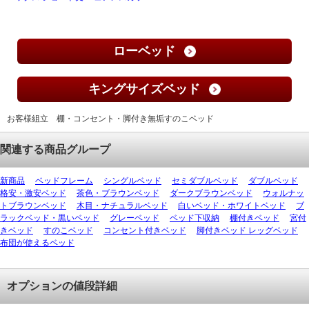
ローベッド
キングサイズベッド
お客様組立 棚・コンセント・脚付き無垢すのこベッド
関連する商品グループ
新商品
ベッドフレーム
シングルベッド
セミダブルベッド
ダブルベッド
格安・激安ベッド
茶色・ブラウンベッド
ダークブラウンベッド
ウォルナッ
トブラウンベッド
木目・ナチュラルベッド
白いベッド・ホワイトベッド
ブ
ラックベッド・黒いベッド
グレーベッド
ベッド下収納
棚付きベッド
宮付
きベッド
すのこベッド
コンセント付きベッド
脚付きベッド レッグベッド
布団が使えるベッド
オプションの値段詳細