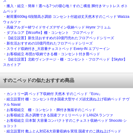
ス
・
搬入・組立・簡単！選べる7つの寝心地！すのこ構造 脚付きマットレス ボト
ムベッド
・
耐荷重600kg 6段階高さ調節 コンセント付超頑丈天然木すのこベッド Walzza
ウォルツァ
・
高級アルダー材ワイドサイズデザイン収納ベッド Hrymr フリュム
・
ダブルコア【W.coRe】棚・コンセント フロアベッド
・
【組立設置】新生活おすすめの10億円売れたフロアベッドシリーズ
・
新生活おすすめの10億円売れたフロアベッドシリーズ
・
スライド収納付き_大容量チェストベッド Every-IN エブリーイン
・
お客様組立 布団が収納できる棚・コンセント付き畳ベッド
・
【組立設置】北欧ヴィンテージ・棚・コンセント・フロアベッド【Skytor】
スカイトア
すのこベッドの似たおすすめ商品
・
カントリー調 ベッド下収納付 天然木 すのこベッド『Ecru』
・
組立設置付 棚・コンセント付き国産大型サイズ頑丈跳ね上げ収納ベッド ナヴ
ァル Naval
・
お客様組立 棚・コンセント・脚付き無垢すのこベッド
・
お客様組立 高さ調整できる国産ファミリーベッド LANZA ランツァ
・
お客様組立 日本製 大容量コンパクトすのこチェスト収納ベッド Shocoto シ
ョコット
・
組立設置付 敷ふとん対応&大容量収納を実現 国産すのこ跳ね上げベッド