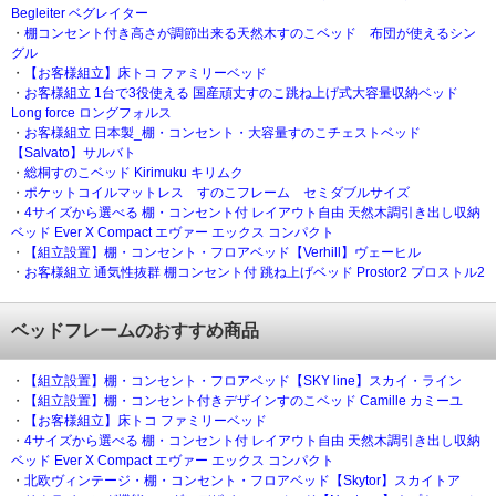
Begleiter ベグレイター
・
棚コンセント付き高さが調節出来る天然木すのこベッド 布団が使えるシン
グル
・
【お客様組立】床トコ ファミリーベッド
・
お客様組立 1台で3役使える 国産頑丈すのこ跳ね上げ式大容量収納ベッド
Long force ロングフォルス
・
お客様組立 日本製_棚・コンセント・大容量すのこチェストベッド
【Salvato】サルバト
・
総桐すのこベッド Kirimuku キリムク
・
ポケットコイルマットレス すのこフレーム セミダブルサイズ
・
4サイズから選べる 棚・コンセント付 レイアウト自由 天然木調引き出し収納
ベッド Ever X Compact エヴァー エックス コンパクト
・
【組立設置】棚・コンセント・フロアベッド【Verhill】ヴェーヒル
・
お客様組立 通気性抜群 棚コンセント付 跳ね上げベッド Prostor2 プロストル2
ベッドフレームのおすすめ商品
・
【組立設置】棚・コンセント・フロアベッド【SKY line】スカイ・ライン
・
【組立設置】棚・コンセント付きデザインすのこベッド Camille カミーユ
・
【お客様組立】床トコ ファミリーベッド
・
4サイズから選べる 棚・コンセント付 レイアウト自由 天然木調引き出し収納
ベッド Ever X Compact エヴァー エックス コンパクト
・
北欧ヴィンテージ・棚・コンセント・フロアベッド【Skytor】スカイトア