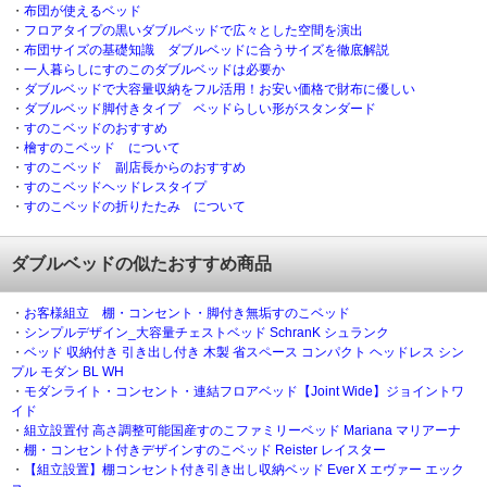
・
布団が使えるベッド
・
フロアタイプの黒いダブルベッドで広々とした空間を演出
・
布団サイズの基礎知識 ダブルベッドに合うサイズを徹底解説
・
一人暮らしにすのこのダブルベッドは必要か
・
ダブルベッドで大容量収納をフル活用！お安い価格で財布に優しい
・
ダブルベッド脚付きタイプ ベッドらしい形がスタンダード
・
すのこベッドのおすすめ
・
檜すのこベッド について
・
すのこベッド 副店長からのおすすめ
・
すのこベッドヘッドレスタイプ
・
すのこベッドの折りたたみ について
ダブルベッドの似たおすすめ商品
・
お客様組立 棚・コンセント・脚付き無垢すのこベッド
・
シンプルデザイン_大容量チェストベッド SchranK シュランク
・
ベッド 収納付き 引き出し付き 木製 省スペース コンパクト ヘッドレス シン
プル モダン BL WH
・
モダンライト・コンセント・連結フロアベッド【Joint Wide】ジョイントワ
イド
・
組立設置付 高さ調整可能国産すのこファミリーベッド Mariana マリアーナ
・
棚・コンセント付きデザインすのこベッド Reister レイスター
・
【組立設置】棚コンセント付き引き出し収納ベッド Ever X エヴァー エック