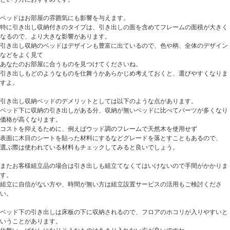
ベッドはお部屋の雰囲気にも影響を与えます。
特に引き出し収納付きのタイプは、引き出しの面を含めてフレームの面積が大きく
なるので、より大きな影響があります。
引き出し収納のベッドはデザインも豊富に出ているので、色や柄、全体のデザイン
などをよく見て
あなたのお部屋に合うものを見つけてくださいね。
引き出しもどのようなものを仕舞うかあらかじめ考えておくと、選びやすくなりま
すよ。
引き出し収納ベッドのデメリットとしては以下のような点があります。
ベッド下に収納の引き出しがある分、収納が無いベッドに比べてパーツが多くなり
価格が高くなります。
コストを抑えるために、例えばウッド調のフレームで天然木を使用せず
表面に木目のシートを貼った材料にするなどグレードを落とすこともあるので、
選ぶ際は使われている材料もチェックしてみると良いでしょう。
またお客様組立品の場合は引き出しも組立てなくてはいけないので手間がかかりま
す。
組立に自信がない方や、時間が無い方は組立設置サービスの活用もご検討くださ
い。
ベッド下の引き出しは床板の下に収納されるので、フロアのホコリが入りやすいと
いうことがあります。