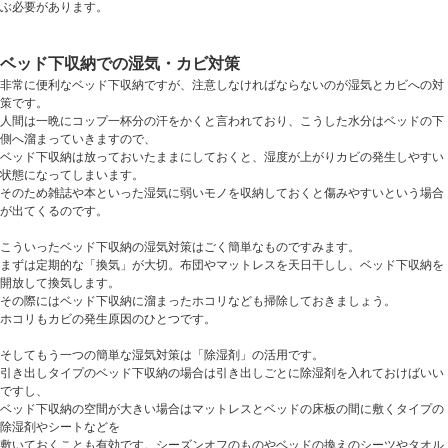
ぶ必要があります。
ベッド下収納での湿気・カビ対策
非常に便利なベッド下収納ですが、注意しなければならないのが湿気とカビへの対
策です。
人間は一晩にコップ一杯分の汗をかくと言われており、こうした水分はベッドの下
側へ溜まっていきますので、
ベッド下収納は放っておいたままにしておくと、湿度が上がりカビの発生しやすい
状態になってしまいます。
そのため雑誌や本といった湿気に弱いモノを収納しておくと傷みやすいという場合
が出てくるのです。
こういったベッド下収納の湿気対策はごく簡単なものですみます。
まずは定期的な「換気」が大切。布団やマットレスを天日干しし、ベッド下収納を
開放して換気します。
その際にはベッド下収納に溜まったホコリなども掃除しておきましょう。
ホコリもカビの発生原因のひとつです。
そしてもう一つの簡単な湿気対策は「除湿剤」の活用です。
引き出しタイプのベッド下収納の場合は引き出しごとに除湿剤を入れておけばいい
ですし、
ベッド下収納の空間が大きい場合はマットレスとベッドの床板の間に敷くタイプの
除湿剤やシートなどを
敷いておくことも有効です。シーズンオフのものやベッドの換えのシーツやタオル