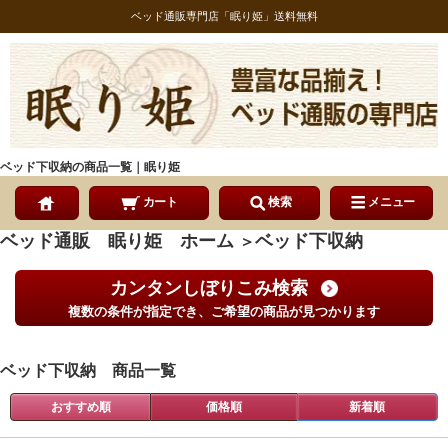
ベッド通販専門店「眠り姫」送料無料
ベッド下収納の商品一覧｜眠り姫
カート
検索
メニュー
ベッド通販 眠り姫 ホーム
ベッド下収納
＞
カンタンしぼりこみ検索
複数の条件が指定でき、ご希望の商品が見つかります
ベッド下収納 商品一覧
おすすめ順
価格順
新着順