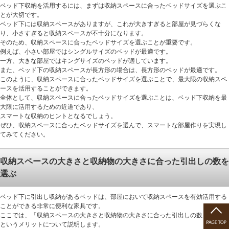
ベッド下収納を活用するには、まずは収納スペースに合ったベッドサイズを選ぶこ
とが大切です。
ベッド下には収納スペースがありますが、これが大きすぎると部屋が見づらくな
り、小さすぎると収納スペースが不十分になります。
そのため、収納スペースに合ったベッドサイズを選ぶことが重要です。
例えば、小さい部屋ではシングルサイズのベッドが最適です。
一方、大きな部屋ではキングサイズのベッドが適しています。
また、ベッド下の収納スペースが長方形の場合は、長方形のベッドが最適です。
このように、収納スペースに合ったベッドサイズを選ぶことで、最大限の収納スペ
ースを活用することができます。
全体として、収納スペースに合ったベッドサイズを選ぶことは、ベッド下収納を最
大限に活用するための近道であり、
スマートな収納のヒントとなるでしょう。
ぜひ、収納スペースに合ったベッドサイズを選んで、スマートな部屋作りを実現し
てみてください。
収納スペースの大きさと収納物の大きさに合った引出しの数を
選ぶ
ベッド下に引出し収納があるベッドは、部屋において収納スペースを有効活用する
ことができる非常に便利な家具です。
ここでは、「収納スペースの大きさと収納物の大きさに合った引出しの数を選ぶ」
というメリットについて説明します。