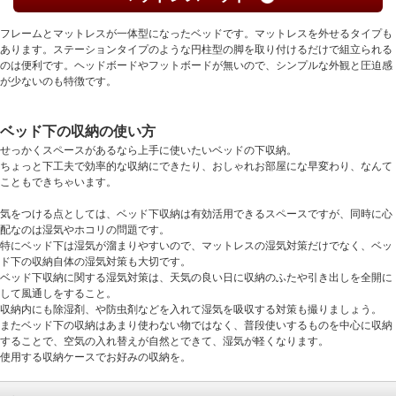
フレームとマットレスが一体型になったベッドです。マットレスを外せるタイプも
あります。ステーションタイプのような円柱型の脚を取り付けるだけで組立られる
のは便利です。ヘッドボードやフットボードが無いので、シンプルな外観と圧迫感
が少ないのも特徴です。
ベッド下の収納の使い方
せっかくスペースがあるなら上手に使いたいベッドの下収納。
ちょっと下工夫で効率的な収納にできたり、おしゃれお部屋にな早変わり、なんて
こともできちゃいます。
気をつける点としては、ベッド下収納は有効活用できるスペースですが、同時に心
配なのは湿気やホコリの問題です。
特にベッド下は湿気が溜まりやすいので、マットレスの湿気対策だけでなく、ベッ
ド下の収納自体の湿気対策も大切です。
ベッド下収納に関する湿気対策は、天気の良い日に収納のふたや引き出しを全開に
して風通しをすること。
収納内にも除湿剤、や防虫剤などを入れて湿気を吸収する対策も撮りましょう。
またベッド下の収納はあまり使わない物ではなく、普段使いするものを中心に収納
することで、空気の入れ替えが自然とできて、湿気が軽くなります。
使用する収納ケースでお好みの収納を。