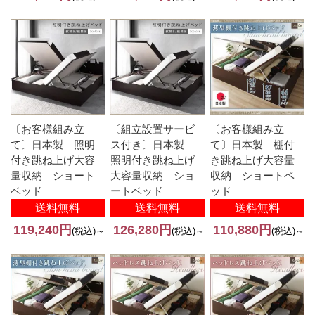
〔お客様組み立
〔組立設置サービ
〔お客様組み立
て〕日本製 照明
ス付き〕日本製
て〕日本製 棚付
付き跳ね上げ大容
照明付き跳ね上げ
き跳ね上げ大容量
量収納 ショート
大容量収納 ショ
収納 ショートベ
ベッド
ートベッド
ッド
送料無料
送料無料
送料無料
119,240円
126,280円
110,880円
(税込)～
(税込)～
(税込)～