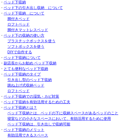
・
ベッド下収納
・
ベッド下の引き出し収納 について
・
ベッド下収納 について
脚付きベッド
ロフトベッド
脚付きマットレスベッド
・
ベッド下の収納の使い方
プラスチックボックスを使う
ソフトボックスを使う
DIYで自作する
・
ベッド下収納について
・
副店長からお勧め ベッド下収納
・
とても便利なベッド下収納
・
ベッド下収納のタイプ
引き出し型のベッド下収納
跳ね上げ式収納ベッド
ロフトベッド
・
ベッド下収納での湿気・カビ対策
・
ベッド下収納を有効活用するための工夫
・
ベッド下収納とは？
ベッド下収納とは、ベッドの下に収納スペースがあるベッドのこと
寝室などの小さなスペースにおいて、有効活用するために使用
ベッド下収納は、引き出しで収納可能
・
ベッド下収納のメリット
有効活用できるスペース