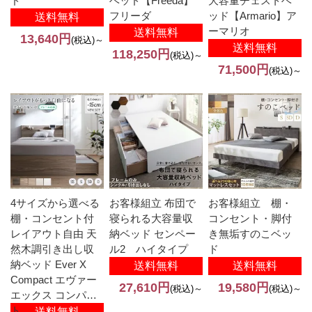
ド
ベッド【Freeda】
大容量チェストベ
フリーダ
ッド【Armario】ア
送料無料
ーマリオ
送料無料
13,640円
(税込)～
送料無料
118,250円
(税込)～
71,500円
(税込)～
4サイズから選べる
お客様組立 布団で
お客様組立 棚・
棚・コンセント付
寝られる大容量収
コンセント・脚付
レイアウト自由 天
納ベッド センペー
き無垢すのこベッ
然木調引き出し収
ル2 ハイタイプ
ド
納ベッド Ever X
送料無料
送料無料
Compact エヴァー
27,610円
19,580円
(税込)～
(税込)～
エックス コンパク
ト
送料無料