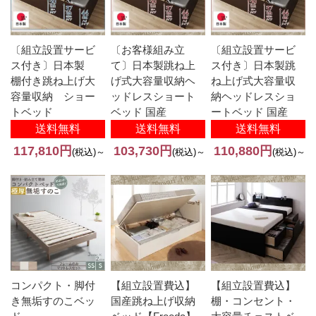
〔組立設置サービ
〔お客様組み立
〔組立設置サービ
ス付き〕日本製
て〕日本製跳ね上
ス付き〕日本製跳
棚付き跳ね上げ大
げ式大容量収納ヘ
ね上げ式大容量収
容量収納 ショー
ッドレスショート
納ヘッドレスショ
トベッド
ベッド 国産
ートベッド 国産
送料無料
送料無料
送料無料
117,810円
103,730円
110,880円
(税込)～
(税込)～
(税込)～
コンパクト・脚付
【組立設置費込】
【組立設置費込】
き無垢すのこベッ
国産跳ね上げ収納
棚・コンセント・