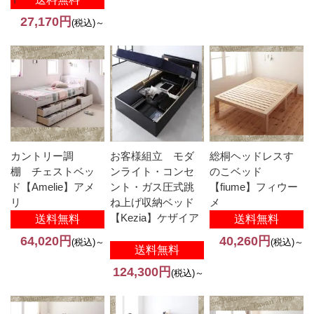
27,170円
(税込)～
カントリー調
お客様組立 モダ
総桐ヘッドレスす
棚 チェストベッ
ンライト・コンセ
のこベッド
ド【Amelie】アメ
ント・ガス圧式跳
【fiume】フィウー
リ
ね上げ収納ベッド
メ
【Kezia】ケザイア
送料無料
送料無料
64,020円
40,260円
(税込)～
(税込)～
送料無料
124,300円
(税込)～