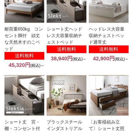
耐荷重650kg コン
ショート丈ヘッド
ヘッドレス大容量
セント脚付 頑丈
レス大容量収納チ
収納チェストベッ
な天然木すのこベ
ェストベッド
ド通常丈
ッド
送料無料
送料無料
送料無料
38,940円
42,900円
(税込)～
(税込)～
45,320円
(税込)～
ショート丈 宮・
ブラックスチール
〔お客様組み立
棚・コンセント付
インダストリアル
て〕ショート丈照