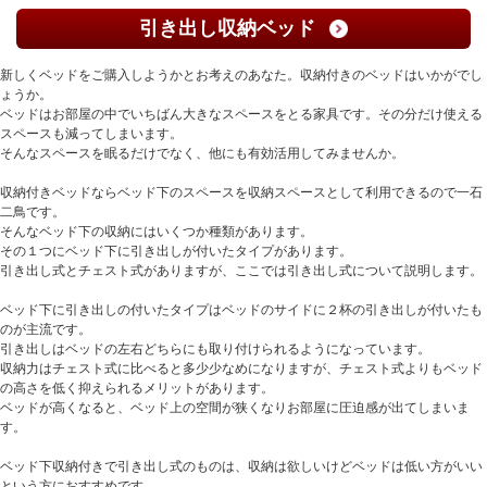
引き出し収納ベッド
新しくベッドをご購入しようかとお考えのあなた。収納付きのベッドはいかがでし
ょうか。
ベッドはお部屋の中でいちばん大きなスペースをとる家具です。その分だけ使える
スペースも減ってしまいます。
そんなスペースを眠るだけでなく、他にも有効活用してみませんか。
収納付きベッドならベッド下のスペースを収納スペースとして利用できるので一石
二鳥です。
そんなベッド下の収納にはいくつか種類があります。
その１つにベッド下に引き出しが付いたタイプがあります。
引き出し式とチェスト式がありますが、ここでは引き出し式について説明します。
ベッド下に引き出しの付いたタイプはベッドのサイドに２杯の引き出しが付いたも
のが主流です。
引き出しはベッドの左右どちらにも取り付けられるようになっています。
収納力はチェスト式に比べると多少少なめになりますが、チェスト式よりもベッド
の高さを低く抑えられるメリットがあります。
ベッドが高くなると、ベッド上の空間が狭くなりお部屋に圧迫感が出てしまいま
す。
ベッド下収納付きで引き出し式のものは、収納は欲しいけどベッドは低い方がいい
という方におすすめです。