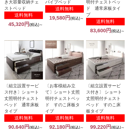
き大容量収納チェ
パイプベッド
明付チェストベッ
ストベッド
ド 通常床板タイ
送料無料
プ
送料無料
19,580円
(税込)～
送料無料
45,320円
(税込)～
83,600円
(税込)～
〔組立設置サービ
〔お客様組み立
〔組立設置サービ
ス付き〕ショート
て〕ショート丈照
ス付き〕 ショート
丈照明付チェスト
明付チェストベッ
丈照明付チェスト
ベッド 通常床板
ド すのこ床板タ
ベッド すのこ床
タイプ
イプ
板タイプ
送料無料
送料無料
送料無料
90,640円
92,180円
99,220円
(税込)～
(税込)～
(税込)～