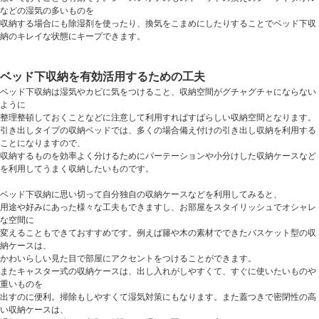
などの湿気の多いものを
収納する場合にも除湿剤を使ったり、換気をこまめにしたりすることでベッド下収
納のキレイな状態にキープできます。
ベッド下収納を有効活用するための工夫
ベッド下収納は湿気やカビに気をつけること、収納空間がグチャグチャにならない
ように
整理整頓しておくことなどに注意して利用すればすばらしい収納空間となります。
引き出しタイプの収納ベッドでは、多くの場合備え付けの引き出し収納を利用する
ことになりますので、
収納するものを効率よく分けるためにパーテーションや小分けした収納ケースなど
を利用してうまく収納したいものです。
ベッド下収納に思い切って自分独自の収納ケースなどを利用してみると、
用途や好みにあった様々な工夫もできますし、お部屋をスタイリッシュでオシャレ
な空間に
変えることもできておすすめです。例えば籐や木の素材でできたバスケット型の収
納ケースは、
かわいらしい見た目で部屋にアクセントをつけることができます。
またキャスター式の収納ケースは、出し入れがしやすくて、すぐに使いたいものや
重いものを
出すのに便利。掃除もしやすくて湿気対策にもなります。また蓋つきで密閉性の高
い収納ケースは、