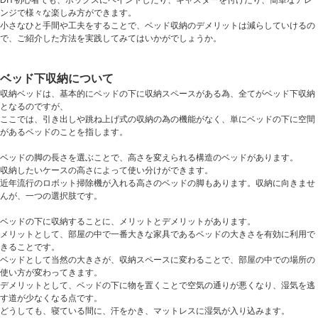
DIY初心者でも、ボックスにペイントしたり、キャスターを付けたり、簡単なアレ
ンジで様々な楽しみ方ができます。
小さなひと手間や工夫をすることで、ベッド収納のデメリットは減らしていけるの
で、ご紹介した方法を実践してみてはいかがでしょうか。
ベッド下収納について
収納ベッドは、基本的にベッドの下に収納スペースがある為、全てがベッド下収納
となるのですが、
ここでは、引き出しや跳ね上げ式の収納の為の機能がなく、単にベッドの下に空間
があるベッドのことを指します。
ベッドの脚の長さを選ぶことで、高さを変えられる構造のベッドがあります。
収納したいケースの高さによって使い分けができます。
近年流行のロボット掃除機が入れる高さのベッドの脚もあります。収納に向きませ
んが、一つの選択肢です。
ベッドの下に収納することに、メリットとデメリットがあります。
メリットとして、部屋の中で一番大きな家具であるベッドの大きさを有効に利用で
きることです。
ベッドとして当然の大きさが、収納スペースに変わることで、部屋の中での場所の
使い方が変わってきます。
デメリットとして、ベッドの下に物を置くことで空気の通りが悪くなり、湿気を逃
す道が少なくなる点です。
どうしても、寝ている間に、汗をかき、マットレスに湿気が入り込みます。