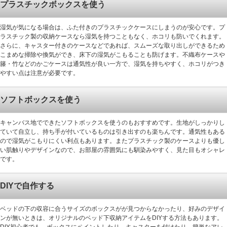
プラスチックボックスを使う
湿気が気になる場合は、ふた付きのプラスチックケースにしまうのが安心です。プ
ラスチック製の収納ケースなら湿気を持つこともなく、ホコリも防いでくれます。
さらに、キャスター付きのケースなどであれば、スムーズな取り出しができるため
こまめな掃除や換気ができ、床下の湿気がこもることも防げます。不織布ケースや
籐・竹などのかごケースは通気性が良い一方で、湿気を持ちやすく、ホコリがつき
やすい点は注意が必要です。
ソフトボックスを使う
キャンバス地でできたソフトボックスを使うのもおすすめです。生地がしっかりし
ていて自立し、持ち手が付いているものは引き出すのも楽ちんです。通気性もある
ので湿気がこもりにくい利点もあります。またプラスチック製のケースよりも優し
い肌触りやデザインなので、お部屋の雰囲気にも馴染みやすく、見た目もオシャレ
です。
DIYで自作する
ベッドの下の収容に合うサイズのボックスがが見つからなかったり、好みのデザイ
ンが無いときは、オリジナルのベッド下収納アイテムをDIYする方法もあります。