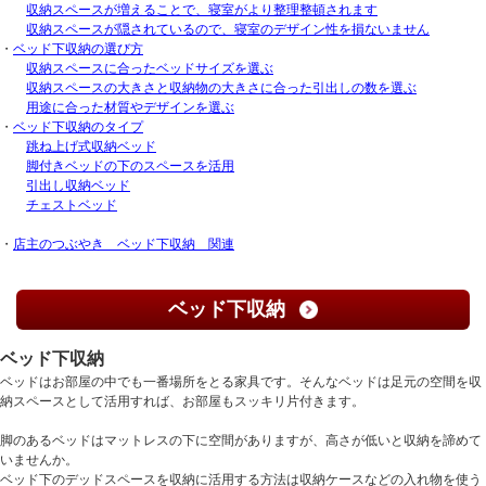
収納スペースが増えることで、寝室がより整理整頓されます
収納スペースが隠されているので、寝室のデザイン性を損ないません
・
ベッド下収納の選び方
収納スペースに合ったベッドサイズを選ぶ
収納スペースの大きさと収納物の大きさに合った引出しの数を選ぶ
用途に合った材質やデザインを選ぶ
・
ベッド下収納のタイプ
跳ね上げ式収納ベッド
脚付きベッドの下のスペースを活用
引出し収納ベッド
チェストベッド
・
店主のつぶやき ベッド下収納 関連
ベッド下収納
ベッド下収納
ベッドはお部屋の中でも一番場所をとる家具です。そんなベッドは足元の空間を収
納スペースとして活用すれば、お部屋もスッキリ片付きます。
脚のあるベッドはマットレスの下に空間がありますが、高さが低いと収納を諦めて
いませんか。
ベッド下のデッドスペースを収納に活用する方法は収納ケースなどの入れ物を使う