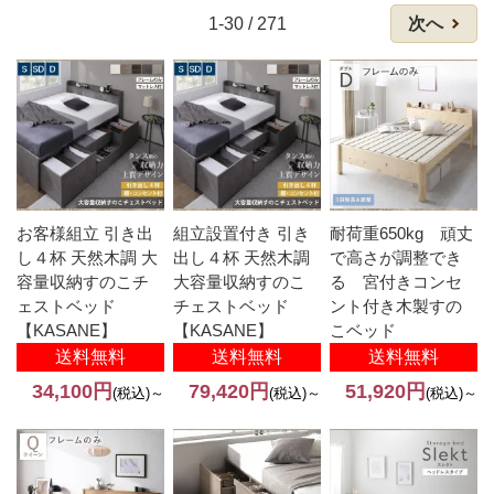
1-30 / 271
次へ
お客様組立 引き出
組立設置付き 引き
耐荷重650kg 頑丈
し４杯 天然木調 大
出し４杯 天然木調
で高さが調整でき
容量収納すのこチ
大容量収納すのこ
る 宮付きコンセ
ェストベッド
チェストベッド
ント付き木製すの
【KASANE】
【KASANE】
こベッド
送料無料
送料無料
送料無料
34,100円
79,420円
51,920円
(税込)～
(税込)～
(税込)～