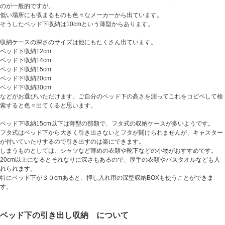
のが一般的ですが、
低い場所にも収まるものも色々なメーカーから出ています。
そうしたベッド下収納は10cmという薄型からあります。
収納ケースの深さのサイズは他にもたくさん出ています。
ベッド下収納12cm
ベッド下収納14cm
ベッド下収納15cm
ベッド下収納20cm
ベッド下収納30cm
などがお選びいただけます。ご自分のベッド下の高さを測ってこれをコピペして検
索すると色々出てくると思います。
ベッド下収納15cm以下は薄型の部類で、フタ式の収納ケースが多いようです。
フタ式はベッド下から大きく引き出さないとフタが開けられませんが、キャスター
が付いていたりするので引き出すのは楽にできます。
しまうものとしては、シャツなど薄めの衣類や靴下などの小物がおすすめです。
20cm以上になるとそれなりに深さもあるので、厚手の衣類やバスタオルなども入
れられます。
特にベッド下が３０cmあると、押し入れ用の深型収納BOXも使うことができま
す。
ベッド下の引き出し収納 について