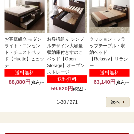
お客様組立 モダン
お客様組立 シンプ
クッション・フラ
ライト・コンセン
ルデザイン大容量
ップテーブル・収
ト・チェストベッ
収納庫付きすのこ
納ベッド
ド【Huette】ヒュッ
ベッド【Open
【Relassy】リラシ
テ
Storage】オープン
ー
ストレージ
送料無料
送料無料
送料無料
88,880円
63,140円
(税込)～
(税込)～
59,620円
(税込)～
1-30 / 271
次へ