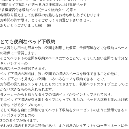
*開閉タイプ&深さが選べるガス圧式跳ね上げ収納ベッド
*多機能宮付き収納ベッド(デスク格納タイプ)等々
各種取り揃えましてお客様のお越しをお待ち申し上げております
お時間の許す限り、どうぞごゆっくりお選び下さいませ～。
ありがとうございましたm(_ _)m
とても便利なベッド下収納
一人暮らし用のお部屋や狭い空間を利用した個室、子供部屋などでは収納スペース
の確保に一苦労します。
そこでベッド下の空間を収納スペースにすることで、そうした狭い空間でも十分な
キャパシティーの
収納スペースを確保できます。
ベッド下収納の利点は、狭い空間での収納スペースを確保できることの他に、
ベッド下という見えない空間にいろいろなモノを収納できることで、
お部屋の見た目をスッキリしたものにできますし、収納ベッドのタイプによっては
かなり大きなものも入れられます。
各メーカーからも様々なタイプの収納ベッドがラインナップされており、
主にベッド下収納が引き出しタイプになっているもの、ベッドの床板を跳ね上げ式
で持ち上げるタイプのもの、
そして高さを自由に調整できてベッド下収納をクローゼットのように活用できるロ
フト式タイプのものの
3つのタイプがあります。
それぞれ収納する方法に特徴があり、また部屋のレイアウトやコーディネートに合