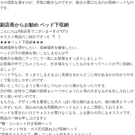
その湿気を逃すのが、空気の動きなのですが、動きが悪口なるのが収納ベッドなの
です。
副店長からお勧め ベッド下収納
こんにちは!!副店長でございまーす♪(^O^)♪
オススメ商品のご紹介ですっ!(゜∇゜)
★★★ベッド下収納★★★
収納場所を増やしたい…収納場所を確保したい…
ベッドの下の収納を使いこなしませんか?!
収納力を格段にアップして一気にお部屋をすっきりしましょう!
お部屋の中でごちゃごちゃと、行き場をなくしたものをすべてベッドの下に収納し
ましょう!
ベッド下なら、すっきりしまえる上に見渡せるからどこに何があるかが分かりやす
くて取り出しやすいのです。
高いところにしまうと取り出しづらかったり届かなかったりする、
力の弱い女性やご高齢の皆様もシーツやじゅうたん等の大きなものを出し入れしや
すく使いやすいのです。
もちろん、デザイン性を重視した大人っぽい安心感のあるもの、他の家具とマッチ
しやすいもの、温かみのある雰囲気のベッドもたくさんご用意しております。
ベッドを置きたいけどチェストが置けなくなる…とお困りの方にもオススメです。
商品の一例を申し上げますと
*棚・コンセント付き収納ベッド
*コンセント付き・ガス圧式跳ね上げ収納ベッド
*国産ＢＯＸタイプ・棚・コンセント付きチェストベッド