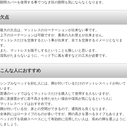
隙間カバーを使用する事でつなぎ目の隙間も気にならなくなります。
欠点
最大の欠点は、マットレスのローテーションが出来ない事です。
上下のローテーションは可能ですが、裏表の入れ替えが出来ません。
マットレスだけを交換するという事が出来ず、全てを交換するイメージとなりま
す。
また、マットレスを陰干しするということも難しいと思います。
湿気がたまらないように、ベッド下に風を通すなどの工夫が必要です。
こんな人におすすめ
シンプルなベッドを好む人には、脚が付いているだけのマットレスベッドが向いて
います。
普通のベッドではなくマットレスだけを購入して使用する人もいますが、
床に直接置かずに若干高さを持たせたい場合や湿気が気になるという人に
マットレスベッドはおすすめです。
脚が付いている分、床との空間ができるので、通気性も良くなります。
全体的にはロータイプのものが多いですが、脚の高さを選べるタイプもあります。
ベッドの下を収納スペースにして有効的に活用したい人は、長めの脚を選ぶように
しましょう。