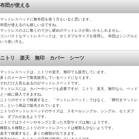
布団が使える
マットレスベッドに敷布団を使う方もいると思います。
布団が使えるのも嬉しい点ですね。
マットレスの上に敷くので少し硬めのマットレスが良いかもしれません。
コンパクトなマットレスベッドは、セミダブルサイズを使用し、布団はシングルと
いう使い方も。
ニトリ 楽天 無印 カバー シーツ
マットレスベッドは、ニトリや楽天、無印でも販売しています。
多くのメーカーで製造販売しているベッドになります。
それだけ人気もあるのがマットレスベッドです。
マットレスには、カバーやシーツも必要ですが、ニトリ、楽天、無印なら、ベッド
と一緒に購入できますね。
ニトリのサイトで検索すると、「マットレスベッド」ではなく、「脚付きマットレ
ス」という商品で販売されています。
ニトリのマットレスベッドのサイズは、スモールシングル、シングル、セミダブ
ル、ダブルがあるようです。
ニトリではクイーンやキングと言った大型サイズは無いようです。
種類も６種類とニトリのマットレスベッドは種類も少ないようです。
楽天で検索すると、多くの種類が出てきます。
楽天だけに、たくさんの店舗で販売しているようです。