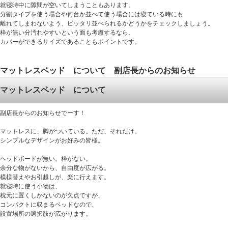
就寝時中に隙間が空いてしまうこともあります。
分割タイプを使う場合や何台か並べて使う場合には寝ている時にも
離れてしまわないよう、ピッタリ並べられるかどうかをチェックしましょう。
枠が無い分汚れやすいという面も考慮するなら、
カバーができるサイズであることもポイントです。
マットレスベッド について 副店長からのお知らせ
マットレスベッド について
副店長からのお知らせでーす！
マットレスに、脚がついている。ただ、それだけ。
シンプルなデザインがお好みの皆様。
ヘッドボードが無い。枠がない。
余分な物がないから、自由度が広がる。
模様替えやお引越しが、楽に行えます。
就寝時に使う小物は、
枕元に置くしかないのが欠点ですが、
コンパクトに収まるベッドなので、
設置場所の選択肢が広がります。