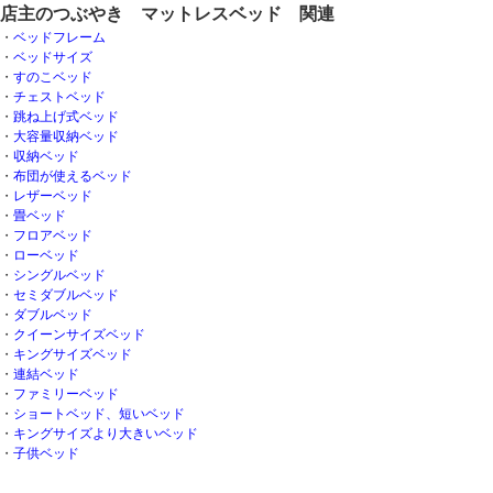
店主のつぶやき マットレスベッド 関連
・
ベッドフレーム
・
ベッドサイズ
・
すのこベッド
・
チェストベッド
・
跳ね上げ式ベッド
・
大容量収納ベッド
・
収納ベッド
・
布団が使えるベッド
・
レザーベッド
・
畳ベッド
・
フロアベッド
・
ローベッド
・
シングルベッド
・
セミダブルベッド
・
ダブルベッド
・
クイーンサイズベッド
・
キングサイズベッド
・
連結ベッド
・
ファミリーベッド
・
ショートベッド、短いベッド
・
キングサイズより大きいベッド
・
子供ベッド