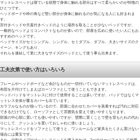
マットレスベッドは寝ている状態で身体に触れる部分はすべて柔らかいのが特徴の
ひとつです。
ヘッドボードや枠の角など堅い部分が身体に触れるのが気になる人にも好まれま
す。
宮付きベッドや天蓋付きベッドのように場所を取ることが少ないベッドですが、
一般的なベッドよりコンパクトなものが多いので、部屋を広めに使いたい人にもお
すすめのベッドです。
ベッドサイズがセミシングル、シングル、セミダブル、ダブル、大きいサイズのク
イーン、キングもあり、
それらを連結して更に大きなサイズのベッドとして使う事も出来ます。
工夫次第で使い方はいろいろ
フレームやヘッドボードなど余計なものが一切付いていないマットレスベッドは、
布団を片付けてしまえばローソファとして使うこともできます。
ベッドパッドをマットレスに付けて使用することは多いですが、パッドではなくマ
ットレス全体が覆るカバーも出ています。
カラフルなものが揃っているので、部屋に合わせたカバーを装着すれば汚れに対応
できるだけでなく、ローソファとして雰囲気を変えて使いやすくなります。
部屋の中心部に置いても使いやすいですが、壁際に置くことで壁を背もたれの代わ
りにして、クッションを置いておしゃれに使いましょう。
マットレスベッドをソファとして使うと、ワンルームなど家具をたくさん置けない
場合には重宝です。
また、分割タイプのマットレスベッドを購入すれば、2つのローソファとして代用