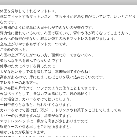
体圧を分散してくれるマットレス。
体にフィットするマットレスと、立ち座りが容易な脚がついていて、いいとこどり
なのです。
お布団のように簡単に天日干しができないのが難点です。
弾力性に優れているので、布団で寝ていて、背中や体が痛くなってしまう方へ。
肩らへの負担が少ない、程よい弾力のあるマットレスを選びましょう。
立ち上がりやすさもポイントの一つです。
ご高齢の方へも。
布団の上げ下ろしがつらい方、面倒な方、できない方へ。
楽ちんな生活を選んでも良いんです！
健康のためにベッドを買ったのに
大変な思いをして体を壊しては、本末転倒ですからね！
高さがあるので、床にたまったほこりを吸い込みにくいのです。
アレルギーのある方へ。
掛け布団を片付けて、ソファのように使うこともできます。
夜はベッドとして、昼はカフェ風にして、居心地良く！
その場合は、カバーをかけて使いましょう。
一日中使うとなると、汚れやすくなります。
カバーをかけて置けば、万が一、ドリンクやお菓子をこぼしてしまっても、
カバーのお洗濯をすれば、清潔が保てます。
マットレスベッドは、床から高さが少しありますので
収納ケースや引き出しをご用意頂きますと、
細かいものが収納できます。