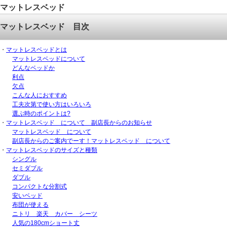
マットレスベッド
マットレスベッド 目次
・
マットレスベッドとは
マットレスベッドについて
どんなベッドか
利点
欠点
こんな人におすすめ
工夫次第で使い方はいろいろ
選ぶ時のポイントは?
・
マットレスベッド について 副店長からのお知らせ
マットレスベッド について
副店長からのご案内でーす！マットレスベッド について
・
マットレスベッドのサイズと種類
シングル
セミダブル
ダブル
コンパクトな分割式
安いベッド
布団が使える
ニトリ 楽天 カバー シーツ
人気の180cmショート丈