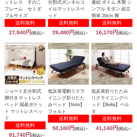
ットレス すのこ
分割式ボンネルコ
連結 ボトム 木製 シ
フレーム セミダ
イルマットレスベ
ンプル モダン 組立
ブルサイズ
ッド
簡単 20cm 脚
送料無料
送料無料
送料無料
27,940円
29,480円
16,170円
(税込)～
(税込)～
(税込)～
ショート丈分割式
低反発電動リクラ
低反発折りたたみ
脚付きマットレス
イニング折りたた
リクライニングベ
ベッド 国産ポケッ
みベッド【forto】
ッド【Belta】ベル
ト マットレスベッ
フォルト
タ
ド
送料無料
送料無料
送料無料
50,160円
41,140円
(税込)～
(税込)～
91,740円
(税込)～