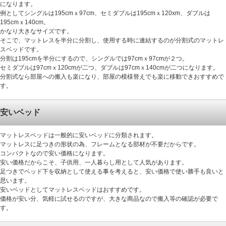
になります。
例としてシングルは195cmｘ97cm、セミダブルは195cmｘ120xm、ダブルは
195cmｘ140cm。
かなり大きなサイズです。
そこで、マットレスを半分に分割し、使用する時に連結するのが分割式のマットレ
スベッドです。
分割は195cmを半分にするので、シングルでは97cmｘ97cmが２つ。
セミダブルは97cmｘ120cmが二つ、ダブルは97cmｘ140cmが二つになります。
分割式なら部屋への搬入も楽になり、部屋の模様替えでも楽に移動できおすすめで
す。
安いベッド
マットレスベッドは一般的に安いベッドに分類されます。
マットレスに足つきの形状の為、フレームとなる部材が不要だからです。
コンパクトなので安い価格になります。
安い価格だからこそ、子供用、一人暮らし用として人気があります。
足つきでベッド下を収納として使える事を考えると、安い価格で使い勝手も良いと
思います。
安いベッドとしてマットレスベッドはおすすめです。
価格が安い分、気軽に試せるのですが、大きな商品なので搬入等の確認が必要で
す。