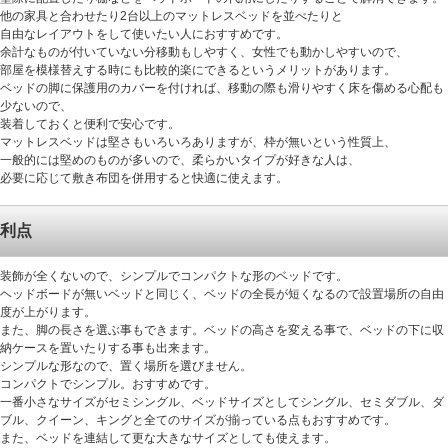
他の家具と合わせたり2台以上のマットレスベッドを並べたりと
自由なレイアウトをして使いたい人におすすめです。
余計なものが付いていない分移動もしやすく、女性でも動かしやすいので、
部屋を模様替えする時にも比較的楽にできるというメリットがあります。
ベッドの脚に保護用のカバーを付ければ、移動の際も滑りやすく床を傷める心配も
少ないので、
装着しておくと便利で安心です。
マットレスベッドは堅さもいろいろありますが、枠が無いという性質上、
一般的には堅めのものが多いので、柔らかいタイプが好きな人は、
必要に応じて敷き布団を併用すると快適に使えます。
利点
装飾が全くないので、シンプルでコンパクトな形のベッドです。
ヘッドボードが無いベッドと同じく、ベッドの全長が短くなるので設置場所の自由
度が上がります。
また、脚の長さを選ぶ事もできます。ベッドの高さを変える事で、ベッドの下に収
納ケースを置いたりする事も出来ます。
シンプルな形なので、置く場所を選びません。
コンパクトでシンプル。おすすめです。
一番小さなサイズがセミシングル、ベッドサイズとしてシングル、セミダブル、ダ
ブル、クイーン、キングと全てのサイズが揃っている点もおすすめです。
また、ベッドを連結して更な大きなサイズとしても使えます。