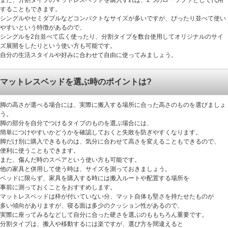
することもできます。
シングルやセミダブルなどコンパクトなサイズが多いですが、ぴったり並べて使い
やすいという特徴があるので、
シングルを2台並べて広く使ったり、分割タイプを数台使用してオリジナルのサイ
ズ展開をしたりという使い方も可能です。
自分の生活スタイルや好みに合わせて自由に使ってみましょう。
マットレスベッドを選ぶ時のポイントは?
脚の高さが選べる場合には、実際に搬入する場所に合った高さのものを選びましょ
う。
脚の部分を自分でつけるタイプのものを選ぶ場合には、
簡単につけやすいかどうかを確認しておくと失敗を防ぎやすくなります。
脚だけ別に購入できるものは、気分に合わせて高さを変えることもできるので、
便利に使うこともできます。
また、傷んだ時のスペアという使い方も可能です。
他の家具と併用して使う時は、サイズを測っておきましょう。
ベッドに限らず、家具を購入する時には搬入ルートや配置する場所を
事前に測っておくことをおすすめします。
マットレスベッドは枠が付いていない分、マット自体も堅さを持たせたものが
多い傾向がありますが、寝る面は多少のクッション性があるので、
実際に座ってみるなどして自分に合った硬さを選ぶのももちろん重要です。
分割タイプは、搬入や移動するには楽ですが、選び方を間違えると