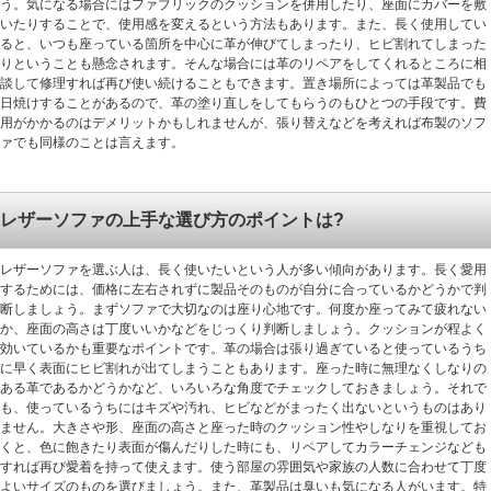
う。気になる場合にはファブリックのクッションを併用したり、座面にカバーを敷
いたりすることで、使用感を変えるという方法もあります。また、長く使用してい
ると、いつも座っている箇所を中心に革が伸びてしまったり、ヒビ割れてしまった
りということも懸念されます。そんな場合には革のリペアをしてくれるところに相
談して修理すれば再び使い続けることもできます。置き場所によっては革製品でも
日焼けすることがあるので、革の塗り直しをしてもらうのもひとつの手段です。費
用がかかるのはデメリットかもしれませんが、張り替えなどを考えれば布製のソフ
ァでも同様のことは言えます。
レザーソファの上手な選び方のポイントは?
レザーソファを選ぶ人は、長く使いたいという人が多い傾向があります。長く愛用
するためには、価格に左右されずに製品そのものが自分に合っているかどうかで判
断しましょう。まずソファで大切なのは座り心地です。何度か座ってみて疲れない
か、座面の高さは丁度いいかなどをじっくり判断しましょう。クッションが程よく
効いているかも重要なポイントです。革の場合は張り過ぎていると使っているうち
に早く表面にヒビ割れが出てしまうこともあります。座った時に無理なくしなりの
ある革であるかどうかなど、いろいろな角度でチェックしておきましょう。それで
も、使っているうちにはキズや汚れ、ヒビなどがまったく出ないというものはあり
ません。大きさや形、座面の高さと座った時のクッション性やしなりを重視してお
くと、色に飽きたり表面が傷んだりした時にも、リペアしてカラーチェンジなども
すれば再び愛着を持って使えます。使う部屋の雰囲気や家族の人数に合わせて丁度
よいサイズのものを選びましょう。また、革製品は臭いも気になる人がいます。特