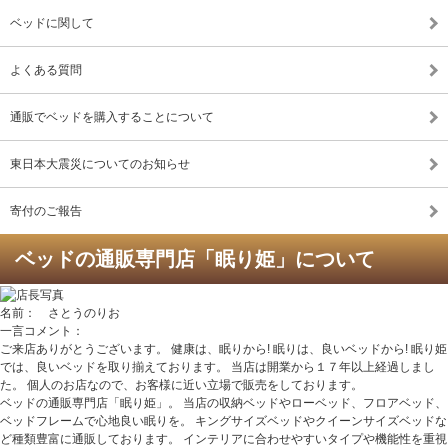
ベッドに関して
よくある質問
通販でベッドを購入することについて
東日本大震災についてのお知らせ
寄付のご報告
ベッドの通販専門店「眠り姫」について
名前： さとうのりお
一言コメント：
ご来店ありがとうございます。 健康は、眠りから! 眠りは、良いベッドから! 眠り姫
では、良いベッドを取り揃えております。 当店は開業から１７年以上経過しまし
た。 個人のお店なので、お客様に近い立場で販売をしております。
ベッドの通販専門店「眠り姫」。 当店の収納ベッドやローベッド、フロアベッド、
ベッドフレームで心地良い眠りを。 キングサイズベッドやクイーンサイズベッドな
ど種類豊富に通販しております。 インテリアに合わせやすいタイプや機能性を重視