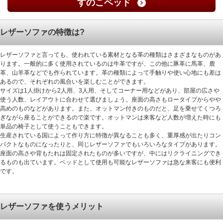
すのこベッド
レザーソファの特徴は?
レザーソファと言っても、使われている素材となる革の種類はさまざまなものがあ
ります。一般的に多く使用されているのは牛革ですが、この他に豚革に馬革、鹿
革、山羊革などでも作られています。革の種類によって手触りや使い心地にも差は
あるので、それぞれの風合いを楽しむことができます。
サイズは1人掛けから2人用、3人用、そしてコーナー用などがあり、部屋の広さや
使う人数、レイアウトに合わせて選びましょう。座面の高さもロータイプからやや
高めのものなどがあります。また、オットマン付きのものだと、足を乗せてくつろ
ぎながら座ることができるので楽です。オットマンは来客など人数が増えた時にも
単品の椅子として使うこともできます。
生産されている国によって作り方に特徴が異なることも多く、重厚感が出たりコン
パクトなものになったりと、同じレザーソファでもいろいろなタイプがあります。
座面の高さや背もたれは固定されたものが多いですが、中にはリクライニングでき
るものも出ています。ベッドとして使用も可能なレザーソファは急な来客にも便利
です。
レザーソファを使うメリット