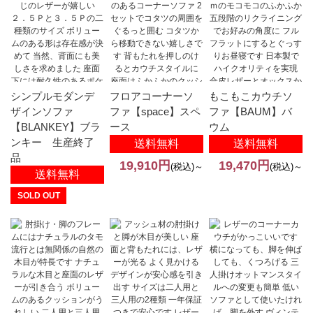
シンプルモダンデ
フロアコーナーソ
もこもこカウチソ
ザインソファ
ファ【space】スペ
ファ【BAUM】バ
【BLANKEY】ブラ
ース
ウム
ンキー 生産終了
送料無料
送料無料
品
19,910円
19,470円
(税込)～
(税込)～
送料無料
SOLD OUT