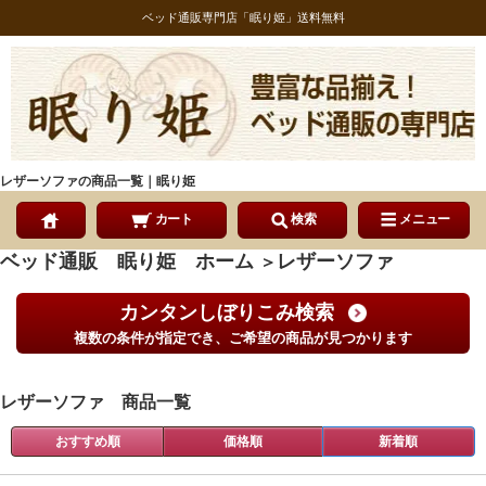
ベッド通販専門店「眠り姫」送料無料
レザーソファの商品一覧｜眠り姫
カート
検索
メニュー
ベッド通販 眠り姫 ホーム
レザーソファ
＞
カンタンしぼりこみ検索
複数の条件が指定でき、ご希望の商品が見つかります
レザーソファ 商品一覧
おすすめ順
価格順
新着順