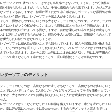
レザーソファの1番のメリットはやはり高級感ではないでしょうか。その分価格が
高い傾向も見られますが、もちろん、手頃な価格のものも出ています。カジュアル
なデザインもありますが、部屋に置くだけで存在感がありゴージャスな雰囲気が出
せるという部分では、レザーソファを選ぶ人が多く見られます。
そして、掃除がしやすいというのも大きなメリットのひとつです。ファブリックの
ようにシミがつく心配が少なく、ホコリも簡単に落とせるという特徴があります。
革の種類や使い方によっても異なりますが、普段は柔らかい布で乾拭き程度をして
おけば美しさが保てるものが多く、掃除や手入れが楽な点は、普段使うものとして
は優先したい部分ではないでしょうか。
レザーソファは耐久性が高いことでも知られています。家具を頻繁に買い換えるよ
り、ひとつのものを長くじっくり使いたい人にとってレザーソファはその条件を揃
えていると言えます。水分をこぼした時にはこまめに拭き取り、時には革専用のク
リームで磨くなどして丁寧に使うことで、長い期間使うことが可能なのです。
レザーソファのデメリット
デメリットのひとつは、高級なものに寄りがちなことで、高価なものが多いという
ことではないでしょうか。2人掛けのものなどサイズによって手頃な価格も出てい
ますが、大きめのソファで費用を抑えたいという人には現実的ではないかもしれま
せん。
レザーソファはシミなどになりにくい特徴を備えていますが、水分を吸収しにくい
分、夏は汗が気になったり冬は冷たかったりするのもデメリットと言えるでしょ