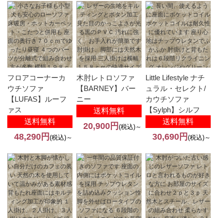
フロアコーナーカ
木肘レトロソファ
Little Lifestyle ナチ
ウチソファ
【BARNEY】バー
ュラル・セレクト/
【LUFAS】ルーフ
ニー
カウチソファ
ァス
【Sylph】シルフ
送料無料
送料無料
送料無料
20,900円
(税込)～
48,290円
30,690円
(税込)～
(税込)～