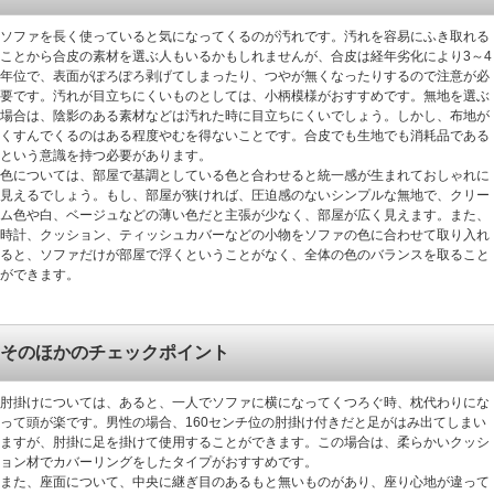
ソファを長く使っていると気になってくるのが汚れです。汚れを容易にふき取れる
ことから合皮の素材を選ぶ人もいるかもしれませんが、合皮は経年劣化により3～4
年位で、表面がぽろぽろ剥げてしまったり、つやが無くなったりするので注意が必
要です。汚れが目立ちにくいものとしては、小柄模様がおすすめです。無地を選ぶ
場合は、陰影のある素材などは汚れた時に目立ちにくいでしょう。しかし、布地が
くすんでくるのはある程度やむを得ないことです。合皮でも生地でも消耗品である
という意識を持つ必要があります。
色については、部屋で基調としている色と合わせると統一感が生まれておしゃれに
見えるでしょう。もし、部屋が狭ければ、圧迫感のないシンプルな無地で、クリー
ム色や白、ベージュなどの薄い色だと主張が少なく、部屋が広く見えます。また、
時計、クッション、ティッシュカバーなどの小物をソファの色に合わせて取り入れ
ると、ソファだけが部屋で浮くということがなく、全体の色のバランスを取ること
ができます。
そのほかのチェックポイント
肘掛けについては、あると、一人でソファに横になってくつろぐ時、枕代わりにな
って頭が楽です。男性の場合、160センチ位の肘掛け付きだと足がはみ出てしまい
ますが、肘掛に足を掛けて使用することができます。この場合は、柔らかいクッシ
ョン材でカバーリングをしたタイプがおすすめです。
また、座面について、中央に継ぎ目のあるもと無いものがあり、座り心地が違って