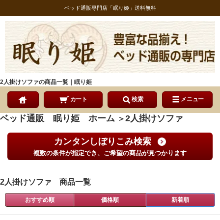
ベッド通販専門店「眠り姫」送料無料
2人掛けソファの商品一覧｜眠り姫
カート
検索
メニュー
ベッド通販 眠り姫 ホーム
2人掛けソファ
＞
カンタンしぼりこみ検索
複数の条件が指定でき、ご希望の商品が見つかります
2人掛けソファ 商品一覧
おすすめ順
価格順
新着順