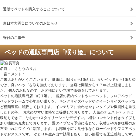
通販でベッドを購入することについて
東日本大震災についてのお知らせ
寄付のご報告
ベッドの通販専門店「眠り姫」について
名前： さとうのりお
一言コメント：
ご来店ありがとうございます。 健康は、眠りから! 眠りは、良いベッドから! 眠り姫
では、良いベッドを取り揃えております。 当店は開業から１７年以上経過しまし
た。 個人のお店なので、お客様に近い立場で販売をしております。
ベッドの通販専門店「眠り姫」。 当店の収納ベッドやローベッド、フロアベッド、
ベッドフレームで心地良い眠りを。 キングサイズベッドやクイーンサイズベッドな
ど種類豊富に通販しております。 インテリアに合わせやすいタイプや機能性を重視
したもの等、 お求めやすい価格でご提供しております。 人気のチェストベッドは
収納もできて、なおかつスタイリッシュなデザイン。 棚やコンセント付きタイプも
あり機能も充実しております。 畳タイプなら季節に応じて、衣替えやお客様用のお
布団いれにワイドに活躍します。 お部屋を広く見せるならローベッドやフロアベッ
ドがおススメです。 ゆとりを生み出す効果もあり、狭い部屋でも圧迫感無しです。