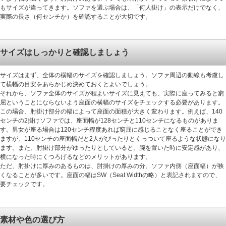
もサイズが違ってきます。ソファを選ぶ場合は、「何人掛け」の表示だけでなく、
実際の長さ（何センチか）を確認することが大切です。
サイズはしっかりと確認しましょう
サイズはまず、全体の横幅のサイズを確認しましょう。ソファ周辺の動線も考慮し
て横幅の目安をあらかじめ決めておくとよいでしょう。
それから、ソファ全体のサイズが程よいサイズに見えても、実際に座ってみると窮
屈ということにならないよう座面の横幅のサイズをチェックする必要があります。
この場合、肘掛け部分の幅によって座面の面積が大きく変わります。例えば、140
センチの2掛けソファでは、座面幅が128センチと110センチになるものがありま
す。男女が座る場合は120センチ程度あれば窮屈に感じることなく座ることができ
ますが、110センチの座面幅だと2人がぴったりとくっついて座るような状態になり
ます。また、肘掛け部分がゆったりとしていると、腕を置いた時に安定感があり、
横になった時にくつろげるなどのメリットがあります。
ただ、肘掛けに厚みのあるものは、肘掛けの厚みの分、ソファ内側（座面幅）が狭
くなることが多いです。座面の幅はSW（Seat Widthの略）と表記されますので、
要チェックです。
素材や色の選び方