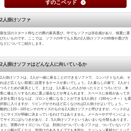
すのこベッド
2人掛けソファ
新生活のスタート時などの際の家具選び。中でもソファは存在感があり、慎重に選
びたいものです。ここでは、ソファの中でも人気の2人掛けソファの特徴や選び方
などについてご紹介します。
2人掛けソファはどんな人に向いているか
2人掛けソファは、2人が一緒に座ることのできるソファで、コンパクトなため、そ
れほど広くない部屋に設置するケースが多いでしょう。2人暮らしの家で、2人がく
つろぐための家具として、または、1人暮らしの人がゆったりとくつろいだり、来
客に備えたりするために選ぶ場合などが考えられます。スペースに余裕があって大
き目を置けるならば、ゴロンと横になることができる3人掛け（180センチ～）も選
択肢に入りますが、リビングがそれほど広くなければ2人掛けがよいでしょう。一
般的に120～165センチのサイズのものを2人掛けソファと呼びますが、ベッドのよ
うにサイズが明確に決まっているわけではありません。メーカーやデザインによっ
てサイズにばらつきがあり、2．5人掛けソファというあいまいな分類もあります。
また、実際のサイズについては、肘掛けがついているソファは、ついていないソフ
ァより幅が広くなり、肘掛けのあるタイプでも木肘か、クッション素材かによって