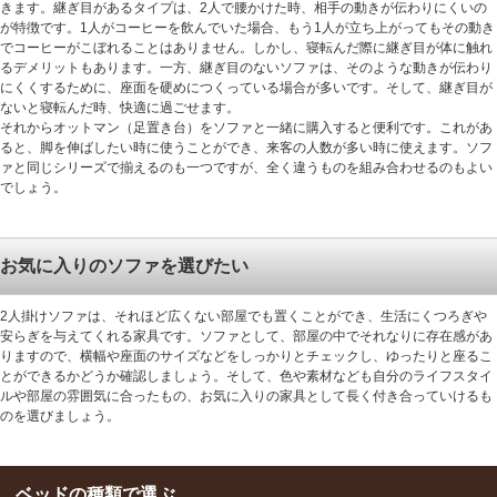
きます。継ぎ目があるタイプは、2人で腰かけた時、相手の動きが伝わりにくいの
が特徴です。1人がコーヒーを飲んでいた場合、もう1人が立ち上がってもその動き
でコーヒーがこぼれることはありません。しかし、寝転んだ際に継ぎ目が体に触れ
るデメリットもあります。一方、継ぎ目のないソファは、そのような動きが伝わり
にくくするために、座面を硬めにつくっている場合が多いです。そして、継ぎ目が
ないと寝転んだ時、快適に過ごせます。
それからオットマン（足置き台）をソファと一緒に購入すると便利です。これがあ
ると、脚を伸ばしたい時に使うことができ、来客の人数が多い時に使えます。ソフ
ァと同じシリーズで揃えるのも一つですが、全く違うものを組み合わせるのもよい
でしょう。
お気に入りのソファを選びたい
2人掛けソファは、それほど広くない部屋でも置くことができ、生活にくつろぎや
安らぎを与えてくれる家具です。ソファとして、部屋の中でそれなりに存在感があ
りますので、横幅や座面のサイズなどをしっかりとチェックし、ゆったりと座るこ
とができるかどうか確認しましょう。そして、色や素材なども自分のライフスタイ
ルや部屋の雰囲気に合ったもの、お気に入りの家具として長く付き合っていけるも
のを選びましょう。
ベッドの種類で選ぶ