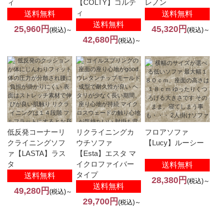
ィ
【COLTY】コルテ
レノン
ィ
送料無料
送料無料
送料無料
25,960円
45,320円
(税込)～
(税込)～
42,680円
(税込)～
低反発コーナーリ
リクライニングカ
フロアソファ
クライニングソフ
ウチソファ
【Lucy】ルーシー
ァ【LASTA】ラス
【Esta】エスタ マ
タ
イクロファイバー
送料無料
タイプ
送料無料
28,380円
(税込)～
送料無料
49,280円
(税込)～
29,700円
(税込)～