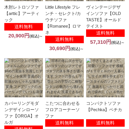
木肘レトロソファ
Little Lifestyle フレ
ヴィンテージデザ
【arttic】アーティ
ンチ・セレクト/カ
インソファ【OLD
ック
ウチソファ
TASTE】オールド
【Romanee】ロマ
テイスト
送料無料
ネ
送料無料
20,900円
(税込)～
送料無料
57,310円
(税込)～
30,690円
(税込)～
カバーリングモダ
こたつに合わせる
コンパクトソファ
ンデザインローソ
フロアコーナーソ
【Pechka】ペチカ
ファ【ORGA】オ
ファ
ルガ
送料無料
送料無料