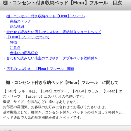
棚・コンセント付き収納ベッド【Fleur】フルール 目次
・
棚・コンセント付き収納ベッド【Fleur】フルール
商品スペック
商品詳細
・
合わせて読みたい店主のつぶやき 収納付きショートベッド
・
【Fleur】フルールについて
特徴
注意点
色違いの商品紹介
・
合わせて読みたい店主のつぶやき ダブルベッド収納付き
・
店主のつぶやき 【Fleur】フルール 関連
棚・コンセント付き収納ベッド【Fleur】フルール に関して
【Fleur】フルールは、【Ever】エヴァー、【VEGA】ヴェガ、【S.leep】エ
ス・リープ、【Espelho】エスペリオの色違いです。
機能、サイズ、付属品などに違いはありません。
お部屋の雰囲気、お客様のお好みに合わせてお選びくださいませ。
基本機能として、棚付き、コンセント付き、ベッド下の引き出し２杯付きと、
ベッド通販で人気の基本機能を備えたベッドです。