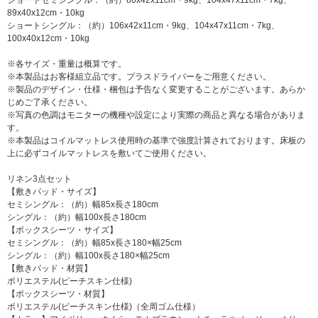
89x40x12cm・10kg
ショートシングル：（約）106x42x11cm・9kg、104x47x11cm・7kg、
100x40x12cm・10kg
※各サイズ・重量は概算です。
※本製品はお客様組立品です。プラスドライバーをご用意ください。
※製品のデザイン・仕様・梱包は予告なく変更することがございます。あらか
じめご了承ください。
※写真の色調はモニターの機種や設定により実際の商品と異なる場合がありま
す。
※本製品はコイルマットレス使用時の基準で強度計算されております。床板の
上に必ずコイルマットレスを敷いてご使用ください。
リネン3点セット
【敷きパッド・サイズ】
セミシングル：（約）幅85x長さ180cm
シングル：（約）幅100x長さ180cm
【ボックスシーツ・サイズ】
セミシングル：（約）幅85x長さ180×幅25cm
シングル：（約）幅100x長さ180×幅25cm
【敷きパッド・材質】
ポリエステル(ピーチスキン仕様)
【ボックスシーツ・材質】
ポリエステル(ピーチスキン仕様)（全周ゴム仕様）