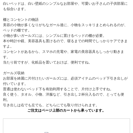
白いベッドは、白い壁紙のシンプルなお部屋や、可愛いお子さんの子供部屋に
も似合います。
棚とコンセントの物語
美容の小物が多くなりがちなガール達に、小物をスッキリまとめられるのが、
ベッドの棚です。
小物が多いガールズには、シンプルに置けるベッドの棚が必要。
本や時計や鏡、美容器具も置けるので、寝るまでの時間でしっかりケアできま
すよ。
コンセントがあるから、スマホの充電や、家電の美容器具もしっかり動きま
す。
当たり前ですが、化粧品を置いておけば、便利ですね。
ガールズ収納
お部屋を綺麗に片付けたいガールズには、必須アイテムのベッド下引き出しが
付いています。
普通は使わないベッド下を有効利用することで、片付け上手ですね。
良く使う、タオル、小物、洋服など、引き出し２杯分入るので、とっても便
利。
引き出しは右でも左でも、どちらにでも取り付けられます。