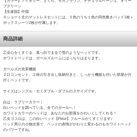
【カラー】アイボリー、さくら、モカブラウン、ナチュラルベージュ、オリー
ブグリーン
【生産国】中国
※ショート丈のマットレスセットには、５色のうち１色の同色敷きパッド1枚＋
ボックスシーツ2枚が付属します。
商品詳細
乙女心をくすぐる、真っ白でまるで雪のようなベッドです。
ホワイトベッドは、ガールズルームにばっちりはまります。
ガールズの充実機能
２口コンセント、２杯の引き出し収納付きと、しっかり機能も付いた部屋が片
付くベッドです。
サイズはシングル・セミダブル・ダブルの３サイズです。
白は、ラブリーカラー！
白いベッドを調べている、全てのガールへ！
ホワイトカラーのベッドは、あなたのお部屋をかわいくしてくれる！
乙女ゴコロは、この白いベッド【Fleur】フルールがくすぐります♪
ベッド周りの小物次第で、ベッドの表情ががわりと変わるのもホワイトベッド
のパワーですね。