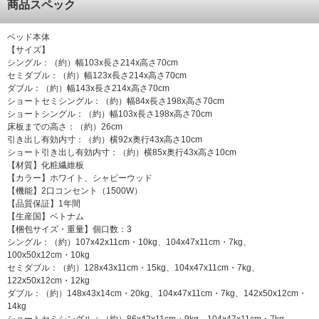
商品スペック
ベッド本体
【サイズ】
シングル：（約）幅103x長さ214x高さ70cm
セミダブル：（約）幅123x長さ214x高さ70cm
ダブル：（約）幅143x長さ214x高さ70cm
ショートセミシングル：（約）幅84x長さ198x高さ70cm
ショートシングル：（約）幅103x長さ198x高さ70cm
床板までの高さ：（約）26cm
引き出し有効内寸：（約）横92x奥行43x高さ10cm
ショート引き出し有効内寸：（約）横85x奥行43x高さ10cm
【材質】化粧繊維板
【カラー】ホワイト、シャビーウッド
【機能】2口コンセント（1500W）
【品質保証】1年間
【生産国】ベトナム
【梱包サイズ・重量】個口数：3
シングル：（約）107x42x11cm・10kg、104x47x11cm・7kg、
100x50x12cm・10kg
セミダブル：（約）128x43x11cm・15kg、104x47x11cm・7kg、
122x50x12cm・12kg
ダブル：（約）148x43x14cm・20kg、104x47x11cm・7kg、142x50x12cm・
14kg
ショートセミシングル：（約）86x42x11cm・9kg、104x47x11cm・7kg、