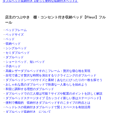
ダブルベッド収納付き【使って便利な収納付きベッド】
店主のつぶやき 棚・コンセント付き収納ベッド【Fleur】フル
ール
・
ベッドフレーム
・
ベッドサイズ
・
ベッド
・
収納ベッド
・
シングルベッド
・
セミダブルベッド
・
ダブルベッド
・
ショートベッド、短いベッド
・
子供ベッド
・
高級レザーダブルベッドすのこフレーム：贅沢な寝心地を実現
・
自宅で過ごす贅沢な時間を演出するリクライニングのダブルベッド
・
ダブルベッドシーツのサイズと素材｜あなたにぴったりの一枚を探そう
・
おしゃれな黒のダブルベッドで快適な一人暮らしを始めよう
・
和室に調和する理想のダブルベッド
・
ダブルベッドでの三人寝は可能？サイズや配置のポイントを詳しく解説
・
ダブルベッドステージタイプ【カッコイイ新しい形はステージベッド】
・
便利で機能的 収納付きダブルベッドすのこタイプの利点とは
・
ヘッドレスの収納付きダブルベッドで賢くスペースを有効活用
・
ダブルベッド収納付き について