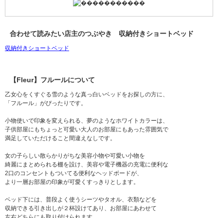
合わせて読みたい店主のつぶやき 収納付きショートベッド
収納付きショートベッド
【Fleur】フルールについて
乙女心をくすぐる雪のような真っ白いベッドをお探しの方に、
「フルール」がぴったりです。
小物使いで印象を変えられる、夢のようなホワイトカラーは、
子供部屋にもちょっと可愛い大人のお部屋にもあった雰囲気で
満足していただけること間違えなしです。
女の子らしい散らかりがちな美容小物や可愛い小物を
綺麗にまとめられる棚を設け、美容や電子機器の充電に便利な
2口のコンセントもついてる便利なヘッドボードが、
より一層お部屋の印象が可愛くすっきりとします。
ベッド下には、普段よく使うシーツやタオル、衣類などを
収納できる引き出しが２杯設けてあり、お部屋にあわせて
左右どちらにも取り付けられます。