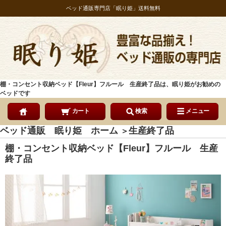
ベッド通販専門店「眠り姫」送料無料
棚・コンセント収納ベッド【Fleur】フルール 生産終了品は、眠り姫がお勧めの
ベッドです
カート
検索
メニュー
ベッド通販 眠り姫 ホーム
生産終了品
＞
棚・コンセント収納ベッド【Fleur】フルール 生産
終了品