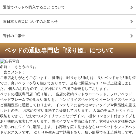
通販でベッドを購入することについて
東日本大震災についてのお知らせ
寄付のご報告
ベッドの通販専門店「眠り姫」について
名前： さとうのりお
一言コメント：
ご来店ありがとうございます。 健康は、眠りから! 眠りは、良いベッドから! 眠り姫
では、良いベッドを取り揃えております。 当店は開業から１７年以上経過しまし
た。 個人のお店なので、お客様に近い立場で販売をしております。
ベッドの通販専門店「眠り姫」。 当店の収納ベッドやローベッド、フロアベッド、
ベッドフレームで心地良い眠りを。 キングサイズベッドやクイーンサイズベッドな
ど種類豊富に通販しております。 インテリアに合わせやすいタイプや機能性を重視
したもの等、 お求めやすい価格でご提供しております。 人気のチェストベッドは
収納もできて、なおかつスタイリッシュなデザイン。 棚やコンセント付きタイプも
あり機能も充実しております。 畳タイプなら季節に応じて、衣替えやお客様用のお
布団いれにワイドに活躍します。 お部屋を広く見せるならローベッドやフロアベッ
ドがおススメです。 ゆとりを生み出す効果もあり、狭い部屋でも圧迫感無しです。