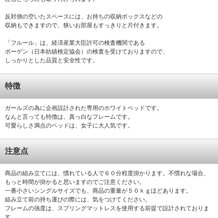
反対側の空いたスペースには、お持ちの収納ボックスなどの
収納もできますので、狭いお部屋もすっきりと片付きます。
「フルール」は、経済産業大臣許可の検査機関である
ボーゲン（日本紡績検定協会）の検査を受けておりますので、
しっかりとした品質と安全性です。
特徴
ガールズの為に企画設計された専用のホワイトベッドです。
なんと言っても特徴は、真っ白なフレームです。
可愛らしさ満点のベッドは、女子に大人気です。
注意点
商品の組み立てには、慣れている人で６０分程度掛かります。不慣れな場合、
もっと時間が掛かると思いますのでご注意ください。
一番小さいシングルサイズでも、商品の重量が５０ｋｇほどあります。
組み立て前の持ち運びの際には、気をつけてください。
フレームの強度は、スプリングマットレスを使用する前提で設計されておりま
す。