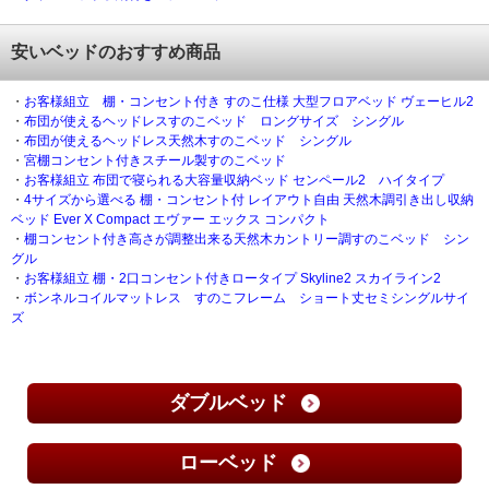
安いベッドのおすすめ商品
・
お客様組立 棚・コンセント付き すのこ仕様 大型フロアベッド ヴェーヒル2
・
布団が使えるヘッドレスすのこベッド ロングサイズ シングル
・
布団が使えるヘッドレス天然木すのこベッド シングル
・
宮棚コンセント付きスチール製すのこベッド
・
お客様組立 布団で寝られる大容量収納ベッド センペール2 ハイタイプ
・
4サイズから選べる 棚・コンセント付 レイアウト自由 天然木調引き出し収納
ベッド Ever X Compact エヴァー エックス コンパクト
・
棚コンセント付き高さが調整出来る天然木カントリー調すのこベッド シン
グル
・
お客様組立 棚・2口コンセント付きロータイプ Skyline2 スカイライン2
・
ボンネルコイルマットレス すのこフレーム ショート丈セミシングルサイ
ズ
ダブルベッド
ローベッド