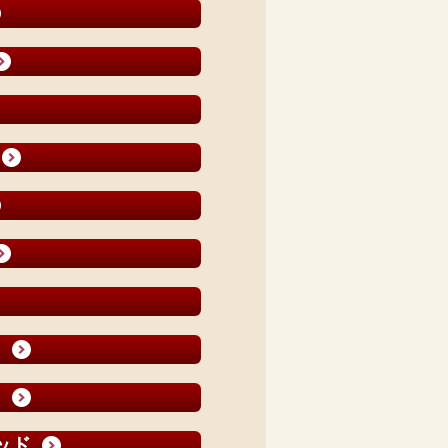
ド
ド
ッド