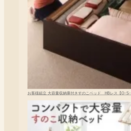
お客様組立 大容量収納庫付きすのこベッド HBレス【O･S･