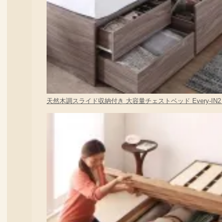
天然木調スライド収納付き 大容量チェストベッド Every-IN2