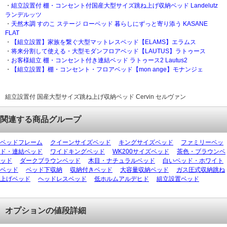
・
組立設置付 棚・コンセント付国産大型サイズ跳ね上げ収納ベッド Landelutz
ランデルッツ
・
天然木調 すのこ ステージ ローベッド 暮らしにずっと寄り添う KASANE
FLAT
・
【組立設置】家族を繋ぐ大型マットレスベッド【ELAMS】エラムス
・
将来分割して使える・大型モダンフロアベッド【LAUTUS】ラトゥース
・
お客様組立 棚・コンセント付き連結ベッド ラトゥース2 Lautus2
・
【組立設置】棚・コンセント・フロアベッド【mon ange】モナンジェ
組立設置付 国産大型サイズ跳ね上げ収納ベッド Cervin セルヴァン
関連する商品グループ
ベッドフレーム
クイーンサイズベッド
キングサイズベッド
ファミリーベッ
ド・連結ベッド
ワイドキングベッド
WK200サイズベッド
茶色・ブラウンベ
ッド
ダークブラウンベッド
木目・ナチュラルベッド
白いベッド・ホワイト
ベッド
ベッド下収納
収納付きベッド
大容量収納ベッド
ガス圧式収納跳ね
上げベッド
ヘッドレスベッド
低ホルムアルデヒド
組立設置ベッド
オプションの値段詳細