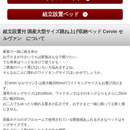
組立設置ベッド
組立設置付 国産大型サイズ跳ね上げ収納ベッド Cervin セ
ルヴァン について
家族で一緒に眠る幸せ
お子さまが小さいうちは家族みんなで眠りたい。
でも将来はベッドを分けて使うかも・・・
ご家族のベッド選びはいろいろ悩みますよね。
そんなお二人に憧れのワイドキングサイズはいかがでしょうか。
【Cervin セルヴァン】は最大幅200cmのワイドキングサイズもお選び頂けま
す。
通常のキングサイズは約180cm。ワイドキングはそのキングよりもさらに20cm
広い幅200cm。
お二人でもゆったり眠れる驚きの広さです。お子さまと一緒に眠っても狭く感
じません。
高級ホテルのダブルルームで使用されている開放感あふれる大きなベッドはキ
ングサイズです。
体をどかっと投げ出したときのあの感覚。