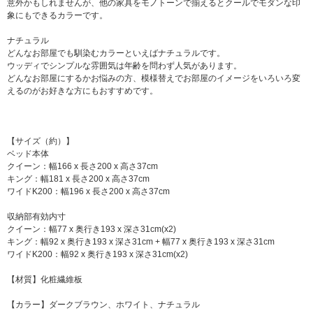
意外かもしれませんが、他の家具をモノトーンで揃えるとクールでモダンな印
象にもできるカラーです。
ナチュラル
どんなお部屋でも馴染むカラーといえばナチュラルです。
ウッディでシンプルな雰囲気は年齢を問わず人気があります。
どんなお部屋にするかお悩みの方、模様替えでお部屋のイメージをいろいろ変
えるのがお好きな方にもおすすめです。
【サイズ（約）】
ベッド本体
クイーン：幅166 x 長さ200 x 高さ37cm
キング：幅181 x 長さ200 x 高さ37cm
ワイドK200：幅196 x 長さ200 x 高さ37cm
収納部有効内寸
クイーン：幅77 x 奥行き193 x 深さ31cm(x2)
キング：幅92 x 奥行き193 x 深さ31cm + 幅77 x 奥行き193 x 深さ31cm
ワイドK200：幅92 x 奥行き193 x 深さ31cm(x2)
【材質】化粧繊維板
【カラー】ダークブラウン、ホワイト、ナチュラル