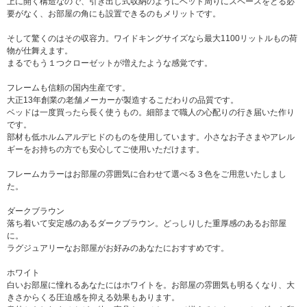
上に開く構造なので、引き出し式収納のようにベッド周りにスペースをとる必
要がなく、お部屋の角にも設置できるのもメリットです。
そして驚くのはその収容力。ワイドキングサイズなら最大1100リットルもの荷
物が仕舞えます。
まるでもう１つクローゼットが増えたような感覚です。
フレームも信頼の国内生産です。
大正13年創業の老舗メーカーが製造するこだわりの品質です。
ベッドは一度買ったら長く使うもの。細部まで職人の心配りの行き届いた作り
です。
部材も低ホルムアルデヒドのものを使用しています。小さなお子さまやアレル
ギーをお持ちの方でも安心してご使用いただけます。
フレームカラーはお部屋の雰囲気に合わせて選べる３色をご用意いたしまし
た。
ダークブラウン
落ち着いて安定感のあるダークブラウン。どっしりした重厚感のあるお部屋
に。
ラグジュアリーなお部屋がお好みのあなたにおすすめです。
ホワイト
白いお部屋に憧れるあなたにはホワイトを。お部屋の雰囲気も明るくなり、大
きさからくる圧迫感を抑える効果もあります。