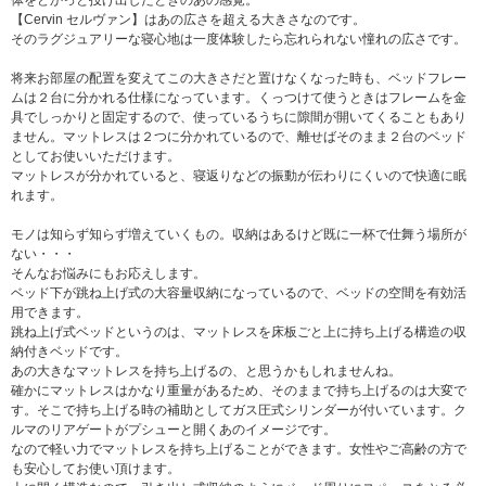
【Cervin セルヴァン】はあの広さを超える大きさなのです。
そのラグジュアリーな寝心地は一度体験したら忘れられない憧れの広さです。
将来お部屋の配置を変えてこの大きさだと置けなくなった時も、ベッドフレー
ムは２台に分かれる仕様になっています。くっつけて使うときはフレームを金
具でしっかりと固定するので、使っているうちに隙間が開いてくることもあり
ません。マットレスは２つに分かれているので、離せばそのまま２台のベッド
としてお使いいただけます。
マットレスが分かれていると、寝返りなどの振動が伝わりにくいので快適に眠
れます。
モノは知らず知らず増えていくもの。収納はあるけど既に一杯で仕舞う場所が
ない・・・
そんなお悩みにもお応えします。
ベッド下が跳ね上げ式の大容量収納になっているので、ベッドの空間を有効活
用できます。
跳ね上げ式ベッドというのは、マットレスを床板ごと上に持ち上げる構造の収
納付きベッドです。
あの大きなマットレスを持ち上げるの、と思うかもしれませんね。
確かにマットレスはかなり重量があるため、そのままで持ち上げるのは大変で
す。そこで持ち上げる時の補助としてガス圧式シリンダーが付いています。ク
ルマのリアゲートがプシューと開くあのイメージです。
なので軽い力でマットレスを持ち上げることができます。女性やご高齢の方で
も安心してお使い頂けます。