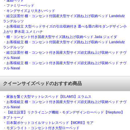
・
連結ベッド
・
ファミリーベッド
・
キングサイズより大きいベッド
・
組立設置付 棚・コンセント付国産大型サイズ跳ね上げ収納ベッド Landelutz
ランデルッツ
・
お客様組立 大型ベッドサイズの引出収納付き 選べる畳の和モダンデザイン小
上がり 夢水花 ユメミハナ
・
棚・コンセント付き国産大型サイズ跳ね上げ収納ベッド Jada ジェイダ
・
お客様組立 棚・コンセント付国産大型サイズ跳ね上げ収納ベッド Landelutz
ランデルッツ
・
組立設置付 棚・コンセント付き国産大型サイズ頑丈跳ね上げ収納ベッド ナヴ
ァル Naval
・
お客様組立 棚・コンセント付き国産大型サイズ頑丈跳ね上げ収納ベッド ナヴ
ァル Naval
クイーンサイズベッドのおすすめ商品
・
家族を繋ぐ大型マットレスベッド【ELAMS】エラムス
・
お客様組立 棚・コンセント付き国産大型サイズ頑丈跳ね上げ収納ベッド ナヴ
ァル Naval
・
【組立設置】リクライニング機能・モダンデザインローベッド【Neptuno】
ネプトゥーノ
・
日本製ポケットコイルマットレスベッド【MORE】モア
・
モダンライト・コンセント付き大型ローベッド