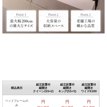
組立設置付
組立設置付
組立設置付
税込表示
縦開き
縦開き
縦開き
クイーン(SS×2)
キング(SS+S)
ワイドK200
ベッドフレームの
円
円
円
み