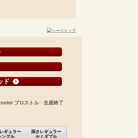
ッド
ostor プロストル 生産終了
レギュラー
深さレギュラー
シングル
セミダブル