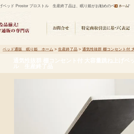
ベッド Prostor プロストル 生産終了品は、眠り姫がお勧めのベッドです
ベッド通販 眠り姫 ホーム
>
生産終了品
>
通気性抜群 棚コンセント付 大容
ル 生産終了品
通気性抜群 棚コンセント付 大容量跳ね上げベッド 
ル 生産終了品