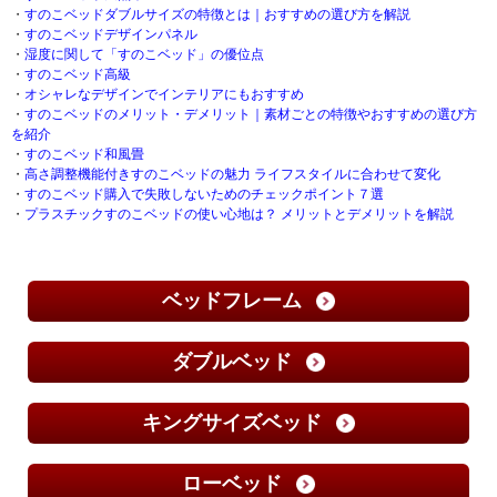
・
すのこベッドダブルサイズの特徴とは｜おすすめの選び方を解説
・
すのこベッドデザインパネル
・
湿度に関して「すのこベッド」の優位点
・
すのこベッド高級
・
オシャレなデザインでインテリアにもおすすめ
・
すのこベッドのメリット・デメリット｜素材ごとの特徴やおすすめの選び方
を紹介
・
すのこベッド和風畳
・
高さ調整機能付きすのこベッドの魅力 ライフスタイルに合わせて変化
・
すのこベッド購入で失敗しないためのチェックポイント７選
・
プラスチックすのこベッドの使い心地は？ メリットとデメリットを解説
ベッドフレーム
ダブルベッド
キングサイズベッド
ローベッド