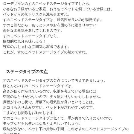
ローデザインのすのこベッドステージタイプでしたら、
小さなお子様がいるご家庭、おうちでペットを飼っている皆様には、
ベッドからの落下リスクも減らせますね。
すのこベッドステージタイプは、通気性が良いのが特徴です。
すのこ状だから、あっとレスやお布団の下に溜まりやすい
余分な水蒸気を逃してくれるのです。
すのこベッドステージタイプなら、
解放的な気分も味わえる！
寝室のおしゃれな雰囲気も演出できます。
これが、すのこベッドステージタイプの魅力ですね。
ステージタイプの欠点
すのこベッドステージタイプの欠点について考えてみましょう。
ほとんどのすのこベッドステージタイプは、
高さが低く作られているので、収納を考えている場合には
空間のゆとりが少ないので、少々物足りないかもしれません。
床板がすのこ状で、床板下の通気性が良いということは、
ホコリも入り込みやすい、ベッド下が汚れやすいのです。
こまめなお掃除をお勧めします。
すのこベッドステージタイプは低くて、手が奥まで入りにくいので、
モップなどをお使いになるとよろしいでしょう。
収納が少ない、ベッド下の掃除の手間、これがすのこベッドステージタイプの