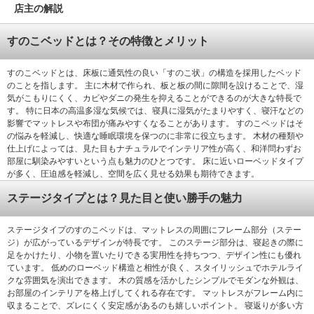
店主の解説
すのこベッドとは？その特徴とメリット
すのこベッドとは、床板に通気性の良い「すのこ状」の構造を採用したベッド
のことを指します。 主に木材で作られ、板と板の間に隙間を設けることで、湿
気がこもりにくく、カビやダニの発生を抑えることができるのが大きな特長で
す。 特に日本の高温多湿な気候では、寝具に湿気がたまりやすく、寝汗などの
影響でマットレスや布団が痛みやすくなることがあります。 すのこベッドはそ
の悩みを軽減し、快適な睡眠環境を保つのに非常に役立ちます。 木材の種類や
仕上げによっては、見た目もナチュラルでインテリア性が高く、和洋問わずお
部屋に馴染みやすいという点も魅力のひとつです。 床に近いローベッドタイプ
が多く、圧迫感を軽減し、空間を広く見せる効果も期待できます。
ステージタイプとは？見た目と使い勝手の魅力
ステージタイプのすのこベッドは、マットレスの周囲にフレーム部分（ステー
ジ）が広がっているデザインが特長です。 このステージ部分は、寝起きの際に
足をかけたり、小物を置いたりできる実用性を持ちつつ、デザイン性にも優れ
ています。 低めのローベッド構造と相性が良く、スタイリッシュでホテルライ
クな雰囲気を演出できます。 木の質感を活かしたシンプルでモダンな外観は、
お部屋のインテリアを格上げしてくれる存在です。 マットレスがフレーム内に
収まることで、ズレにくく安定感があるのも嬉しいポイント。 寝返りが多い方