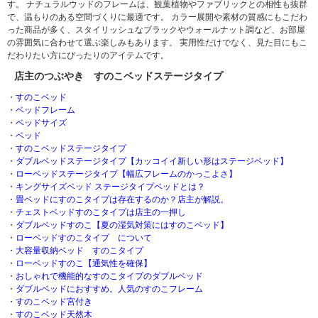
す。 ナチュラルウッドのフレームは、観葉植物やファブリックとの相性も抜群
で、温もりのある空間づくりに最適です。 カラー展開や素材の質感にもこだわ
った商品が多く、スタイリッシュなブラックやウォールナット調など、お部屋
の雰囲気に合わせて選ぶ楽しみもあります。 実用性だけでなく、見た目にもこ
だわりたい方にぴったりのアイテムです。
店主のつぶやき すのこベッドステージタイプ
・
すのこベッド
・
ベッドフレーム
・
ベッドサイズ
・
ベッド
・
すのこベッドステージタイプ
・
ダブルベッドステージタイプ【カッコイイ新しい形はステージベッド】
・
ローベッドステージタイプ【幅広フレームのかっこよさ】
・
キングサイズベッド ステージタイプベッドとは？
・
畳ベッドにすのこタイプは存在するのか？店主が解説。
・
チェストベッドすのこタイプは店主の一押し
・
ダブルベッドすのこ【夏の湿気対策にはすのこベッド】
・
ローベッドすのこタイプ について
・
大容量収納ベッド すのこタイプ
・
ローベッドすのこ【通気性を確保】
・
おしゃれで機能的なすのこタイプのダブルベッド
・
ダブルベッドにおすすめ。人気のすのこフレーム
・
すのこベッド宮付き
・
すのこベッド天然木