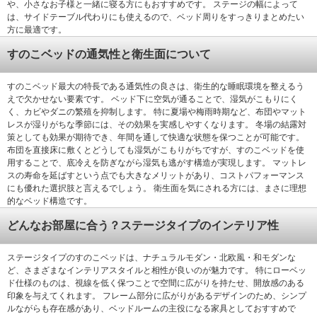
や、小さなお子様と一緒に寝る方にもおすすめです。 ステージの幅によって
は、サイドテーブル代わりにも使えるので、ベッド周りをすっきりまとめたい
方に最適です。
すのこベッドの通気性と衛生面について
すのこベッド最大の特長である通気性の良さは、衛生的な睡眠環境を整えるう
えで欠かせない要素です。 ベッド下に空気が通ることで、湿気がこもりにく
く、カビやダニの繁殖を抑制します。 特に夏場や梅雨時期など、布団やマット
レスが湿りがちな季節には、その効果を実感しやすくなります。 冬場の結露対
策としても効果が期待でき、年間を通して快適な状態を保つことが可能です。
布団を直接床に敷くとどうしても湿気がこもりがちですが、すのこベッドを使
用することで、底冷えを防ぎながら湿気も逃がす構造が実現します。 マットレ
スの寿命を延ばすという点でも大きなメリットがあり、コストパフォーマンス
にも優れた選択肢と言えるでしょう。 衛生面を気にされる方には、まさに理想
的なベッド構造です。
どんなお部屋に合う？ステージタイプのインテリア性
ステージタイプのすのこベッドは、ナチュラルモダン・北欧風・和モダンな
ど、さまざまなインテリアスタイルと相性が良いのが魅力です。 特にローベッ
ド仕様のものは、視線を低く保つことで空間に広がりを持たせ、開放感のある
印象を与えてくれます。 フレーム部分に広がりがあるデザインのため、シンプ
ルながらも存在感があり、ベッドルームの主役になる家具としておすすめで