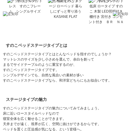
ン
ポケットコイルマット
天然木調 すのこ ステ
シンプルモダンベッド
天
レス すのこフレー
ージ ローベッド 暮ら
低床 ロータイプ すの
ム シングルサイズ
しにずっと寄り添う
こ 木製 LED照明付き
ー
KASANE FLAT
棚付き 宮付き コンセ
ク
ント付き ＢＲ ＮＡ
すのこベッドステージタイプとは
すのこベッドステージタイプとはとんなベッドを指すのでしょうか？
マットレスのサイズを少し小さめを選んで、余白を創って
まるでサイドテーブルのように重宝するのが、
すのこベッドステージタイプです。
シンプルデザインでも、自然な風合いの素材が多い
すのこベッドステージタイプなら、和洋室どちらにもお似合いです。
ステージタイプの魅力
すのこベッドステージタイプの魅力についてみてみましょう。
床に近いロースタイルベッドなので
寝室全体を広く魅せることができます。
天井までが遠く、視界が広く、空間に抜けができるからです。
ベッドを置くと圧迫感が気になる、という皆様へ。