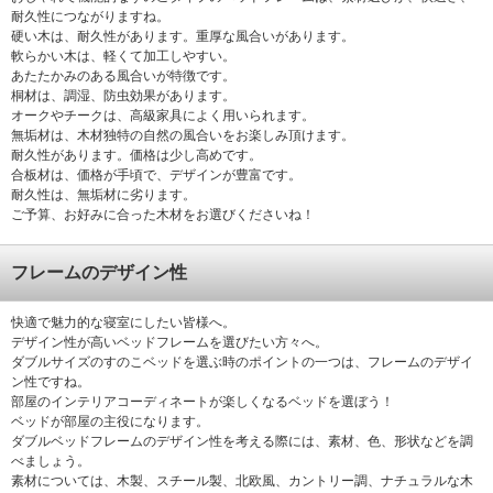
耐久性につながりますね。
硬い木は、耐久性があります。重厚な風合いがあります。
軟らかい木は、軽くて加工しやすい。
あたたかみのある風合いが特徴です。
桐材は、調湿、防虫効果があります。
オークやチークは、高級家具によく用いられます。
無垢材は、木材独特の自然の風合いをお楽しみ頂けます。
耐久性があります。価格は少し高めです。
合板材は、価格が手頃で、デザインが豊富です。
耐久性は、無垢材に劣ります。
ご予算、お好みに合った木材をお選びくださいね！
フレームのデザイン性
快適で魅力的な寝室にしたい皆様へ。
デザイン性が高いベッドフレームを選びたい方々へ。
ダブルサイズのすのこベッドを選ぶ時のポイントの一つは、フレームのデザイ
ン性ですね。
部屋のインテリアコーディネートが楽しくなるベッドを選ぼう！
ベッドが部屋の主役になります。
ダブルベッドフレームのデザイン性を考える際には、素材、色、形状などを調
べましょう。
素材については、木製、スチール製、北欧風、カントリー調、ナチュラルな木