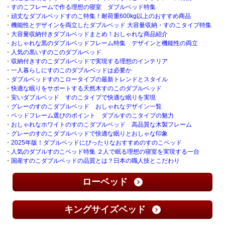
・
すのこフレームで作る理想の寝室 ダブルベッド特集
・
頑丈なダブルベッドすのこ特集！耐荷重600kg以上のおすすめ商品
・
機能性とデザインを両立したダブルベッド 大容量収納・すのこタイプ特集
・
大容量収納付きダブルベッドまとめ！おしゃれな商品紹介
・
おしゃれな黒のダブルベッドフレーム特集 デザインと機能性の両立
・
人気の黒いすのこのダブルベッド
・
収納付きすのこダブルベッドで実現する理想のインテリア
・
一人暮らしにすのこのダブルベッドは必要か
・
ダブルベッドすのこロータイプの最新トレンドとスタイル
・
快適な眠りをサポートする天然木すのこのダブルベッド
・
安いダブルベッド すのこタイプで快適な眠りを実現
・
グレーのすのこダブルベッド おしゃれなデザイン一覧
・
ベッドフレーム選びのポイント ダブルすのこタイプの魅力
・
おしゃれなホワイトのすのこダブルベッド 高品質な木製フレーム
・
グレーのすのこダブルベッドで快適な眠りとおしゃな印象
・
2025年版！ダブルベッドにぴったりなおすすめのすのこベッド
・
人気のダブルすのこベッド特集 ２人で眠る理想の寝室を実現する一台
・
国産すのこダブルベッドの品質とは？日本の職人技とこだわり
ローベッド
キングサイズベッド