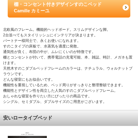
棚・コンセント付きデザインすのこベッド
Camille カミーユ
北欧風のフレーム。機能的ヘッドボード。スリムデザインな脚。
2台並べてもスタイリッシュにインテリアが決まります。
パートナー様同士で、永くお使いになれます。
すのこタイプの床板で、水蒸気を適度に発散。
通気性が良く、布団の中が、ムレにくいのが特徴です。
棚とコンセントが付いて、携帯電話の充電可能、本、雑誌、時計、メガネも置
けます。
天然木すのこダブルベッドフレームのカラーは、ナチュラル、ウォルナットブ
ラウンです。
どんな寝室にもお似合いです。
機能性を重視しているため、ベッド周りがすっきりと整理整頓できます。
機能性とデザイン性を両立した人気のすのこダブルベッドフレーム。
おしゃれな寝室を作りたい方にぴったりの商品です。
シングル、セミダブル、ダブルサイズのご用意がございます。
安いロータイプベッド