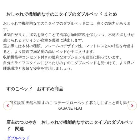
おしゃれで機能的なすのこタイプのダブルベッド まとめ
おしゃれで機能的なすのこタイプのダブルベッドには、多くの魅力がありま
す。
通気性が良く、湿気を防ぐことで清潔な睡眠環境を保ちつつ、木材の温もりが
感じられるデザインが寝室を優雅に演出します。
選ぶ際には木材の種類、フレームのデザイン性、マットレスとの相性を考慮す
ると、より快適で満足度の高いベッドが手に入ります。
収納機能やコンセント付きの便利なオプションも豊富に揃っています。
自分のライフスタイルにぴったりのすのこダブルベッドを見つけて、より良い
睡眠環境と素敵な寝室を実現しましょう。
すのこベッド おすすめ商品
組立設置 天然木調 すのこ ステージ ローベッド 暮らしにずっと寄り添う
KASANE FLAT
店主のつぶやき おしゃれで機能的なすのこタイプのダブルベッ
ド 関連
・
ダブルベッド