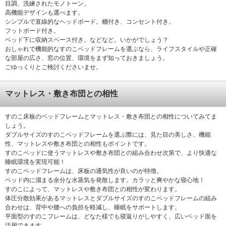
目調、洗練されたモノトーン。
高機能デザインも選べます。
シンプルで直線的なヘッドボード。棚付き、コンセント付き。
フットボード付き。
ベッド下に収納スペース付き。などなど。いかがでしょう？
おしゃれで機能的なすのこベッドフレームを選ぶなら、ライフスタイルや正確
な部屋の広さ、窓の位置、環境をまず知っておきましょう。
ごゆっくりとご検討くださいませ。
マットレス・敷き布団との相性
すのこ床板のベッドフレームとマットレス・敷き布団との相性についてみてま
しょう。
ダブルサイズのすのこベッドフレームを選ぶ際には、見た目の美しさ、機能
性、マットレスや敷き布団との相性もポイントです。
すのこベッドに使うマットレスや敷き布団との組み合わせ次第で、より快適な
睡眠環境を実現可能！
すのこベッドフレームは、床板の通気性が良いのが特徴。
ベッド内に溜まる余分な水蒸気を発散します。カラッと爽やかな寝心地！
すのこによって、マットレスや敷き布団との相性が変わります。
体圧分散効果があるマットレスとダブルサイズのすのこベッドフレームの組み
合わせは、背中や腰への負担を軽減し、睡眠をサポートします。
平面型のすのこフレームは、どなた様でも寝返りがしやすく、広いベッド面を
活用できます。