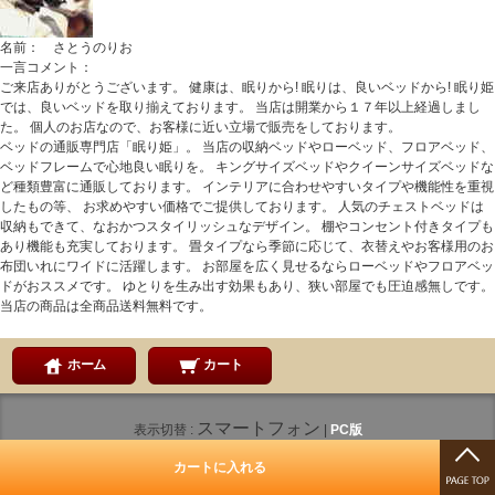
名前： さとうのりお
一言コメント：
ご来店ありがとうございます。 健康は、眠りから! 眠りは、良いベッドから! 眠り姫
では、良いベッドを取り揃えております。 当店は開業から１７年以上経過しまし
た。 個人のお店なので、お客様に近い立場で販売をしております。
ベッドの通販専門店「眠り姫」。 当店の収納ベッドやローベッド、フロアベッド、
ベッドフレームで心地良い眠りを。 キングサイズベッドやクイーンサイズベッドな
ど種類豊富に通販しております。 インテリアに合わせやすいタイプや機能性を重視
したもの等、 お求めやすい価格でご提供しております。 人気のチェストベッドは
収納もできて、なおかつスタイリッシュなデザイン。 棚やコンセント付きタイプも
あり機能も充実しております。 畳タイプなら季節に応じて、衣替えやお客様用のお
布団いれにワイドに活躍します。 お部屋を広く見せるならローベッドやフロアベッ
ドがおススメです。 ゆとりを生み出す効果もあり、狭い部屋でも圧迫感無しです。
当店の商品は全商品送料無料です。
ホーム
カート
スマートフォン
表示切替 :
|
PC版
CopyRight (C) 2008-2026 ベッド通販 眠り姫 All Rights Reserved.
カートに入れる