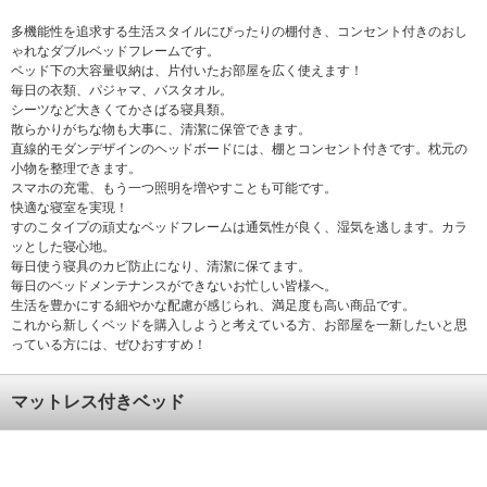
多機能性を追求する生活スタイルにぴったりの棚付き、コンセント付きのおし
ゃれなダブルベッドフレームです。
ベッド下の大容量収納は、片付いたお部屋を広く使えます！
毎日の衣類、パジャマ、バスタオル。
シーツなど大きくてかさばる寝具類。
散らかりがちな物も大事に、清潔に保管できます。
直線的モダンデザインのヘッドボードには、棚とコンセント付きです。枕元の
小物を整理できます。
スマホの充電、もう一つ照明を増やすことも可能です。
快適な寝室を実現！
すのこタイプの頑丈なベッドフレームは通気性が良く、湿気を逃します。カラ
ッとした寝心地。
毎日使う寝具のカビ防止になり、清潔に保てます。
毎日のベッドメンテナンスができないお忙しい皆様へ。
生活を豊かにする細やかな配慮が感じられ、満足度も高い商品です。
これから新しくベッドを購入しようと考えている方、お部屋を一新したいと思
っている方には、ぜひおすすめ！
マットレス付きベッド