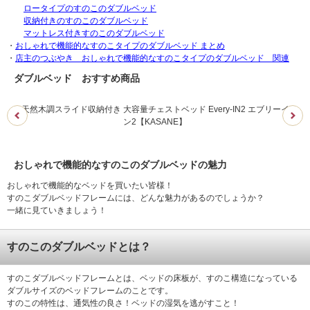
ロータイプのすのこのダブルベッド
収納付きのすのこのダブルベッド
マットレス付きすのこのダブルベッド
・
おしゃれで機能的なすのこタイプのダブルベッド まとめ
・
店主のつぶやき おしゃれで機能的なすのこタイプのダブルベッド 関連
ダブルベッド おすすめ商品
天然木調スライド収納付き 大容量チェストベッド Every-IN2 エブリーイ
【組
ン2【KASANE】
おしゃれで機能的なすのこのダブルベッドの魅力
おしゃれで機能的なベッドを買いたい皆様！
すのこダブルベッドフレームには、どんな魅力があるのでしょうか？
一緒に見ていきましょう！
すのこのダブルベッドとは？
すのこダブルベッドフレームとは、ベッドの床板が、すのこ構造になっている
ダブルサイズのベッドフレームのことです。
すのこの特性は、通気性の良さ！ベッドの湿気を逃がすこと！