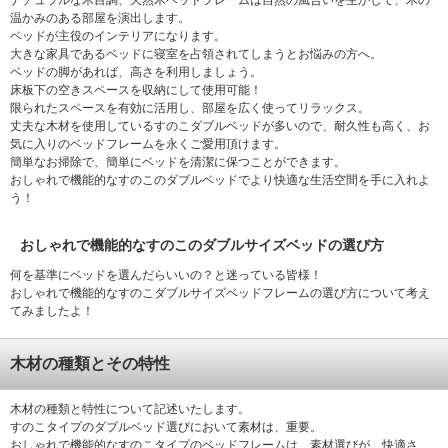
ナチュラルな木目調、天然木ベッドフレームは自然の風合いを生かして、木の
温かみのある部屋を演出します。
ベッドが主役のインテリアになります。
大きな家具であるベッドに寝室を占領されてしまうとお悩みの方へ。
ベッドの脚があれば、高さを利用しましょう。
床板下の空きスペースを収納にして使用可能！
限られたスペースを有効に活用し、部屋を広く使ってリラックス。
丈夫な木材を使用しているすのこダブルベッドが多いので、耐久性も高く、お
気に入りのベッドフレームを永くご愛用頂けます。
簡単なお掃除で、簡単にベッドを清潔に保つことができます。
おしゃれで機能的なすのこのダブルベッドでより快適な生活空間を手に入れよ
う！
おしゃれで機能的なすのこのダブルサイズベッドの選び方
何を基準にベッドを選んだらいいの？と迷っている皆様！
おしゃれで機能的なすのこダブルサイズベッドフレームの選び方について考え
てみましたよ！
木材の種類とその特性
木材の種類と特性について記述いたします。
すのこタイプのダブルベッド選びにおいて素材は、重要。
おしゃれで機能的なすのこタイプのベッドフレームは、素材選びが、快適さ、