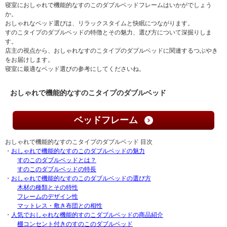
寝室におしゃれで機能的なすのこのダブルベッドフレームはいかがでしょう
か。
おしゃれなベッド選びは、リラックスタイムと快眠につながります。
すのこタイプのダブルベッドの特徴とその魅力、選び方について深掘りしま
す。
店主の視点から、おしゃれなすのこタイプのダブルベッドに関連するつぶやき
をお届けします。
寝室に最適なベッド選びの参考にしてくださいね。
おしゃれで機能的なすのこタイプのダブルベッド
ベッドフレーム
おしゃれで機能的なすのこタイプのダブルベッド 目次
・
おしゃれで機能的なすのこのダブルベッドの魅力
すのこのダブルベッドとは？
すのこのダブルベッドの特長
・
おしゃれで機能的なすのこのダブルベッドの選び方
木材の種類とその特性
フレームのデザイン性
マットレス・敷き布団との相性
・
人気でおしゃれな機能的すのこダブルベッドの商品紹介
棚コンセント付きのすのこのダブルベッド