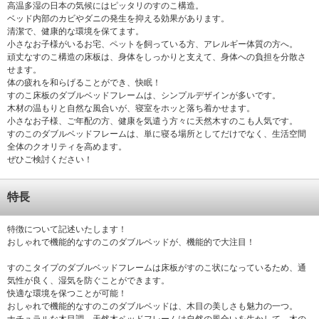
高温多湿の日本の気候にはピッタリのすのこ構造。
ベッド内部のカビやダニの発生を抑える効果があります。
清潔で、健康的な環境を保てます。
小さなお子様がいるお宅、ペットを飼っている方、アレルギー体質の方へ。
頑丈なすのこ構造の床板は、身体をしっかりと支えて、身体への負担を分散さ
せます。
体の疲れを和らげることができ、快眠！
すのこ床板のダブルベッドフレームは、シンプルデザインが多いです。
木材の温もりと自然な風合いが、寝室をホッと落ち着かせます。
小さなお子様、ご年配の方、健康を気遣う方々に天然木すのこも人気です。
すのこのダブルベッドフレームは、単に寝る場所としてだけでなく、生活空間
全体のクオリティを高めます。
ぜひご検討ください！
特長
特徴について記述いたします！
おしゃれで機能的なすのこのダブルベッドが、機能的で大注目！
すのこタイプのダブルベッドフレームは床板がすのこ状になっているため、通
気性が良く、湿気を防ぐことができます。
快適な環境を保つことが可能！
おしゃれで機能的なすのこのダブルベッドは、木目の美しさも魅力の一つ。