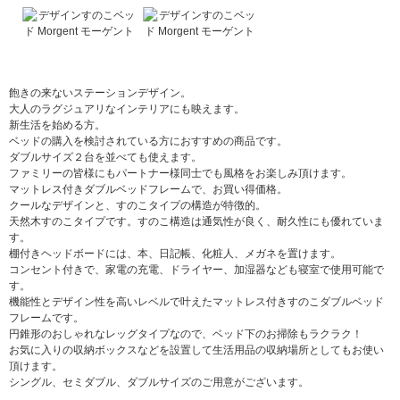
飽きの来ないステーションデザイン。
大人のラグジュアリなインテリアにも映えます。
新生活を始める方。
ベッドの購入を検討されている方におすすめの商品です。
ダブルサイズ２台を並べても使えます。
ファミリーの皆様にもパートナー様同士でも風格をお楽しみ頂けます。
マットレス付きダブルベッドフレームで、お買い得価格。
クールなデザインと、すのこタイプの構造が特徴的。
天然木すのこタイプです。すのこ構造は通気性が良く、耐久性にも優れていま
す。
棚付きヘッドボードには、本、日記帳、化粧人、メガネを置けます。
コンセント付きで、家電の充電、ドライヤー、加湿器なども寝室で使用可能で
す。
機能性とデザイン性を高いレベルで叶えたマットレス付きすのこダブルベッド
フレームです。
円錐形のおしゃれなレッグタイプなので、ベッド下のお掃除もラクラク！
お気に入りの収納ボックスなどを設置して生活用品の収納場所としてもお使い
頂けます。
シングル、セミダブル、ダブルサイズのご用意がございます。