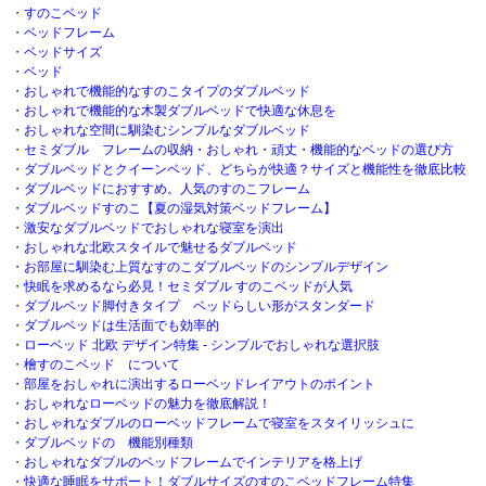
・
すのこベッド
・
ベッドフレーム
・
ベッドサイズ
・
ベッド
・
おしゃれで機能的なすのこタイプのダブルベッド
・
おしゃれで機能的な木製ダブルベッドで快適な休息を
・
おしゃれな空間に馴染むシンプルなダブルベッド
・
セミダブル フレームの収納・おしゃれ・頑丈・機能的なベッドの選び方
・
ダブルベッドとクイーンベッド、どちらが快適？サイズと機能性を徹底比較
・
ダブルベッドにおすすめ。人気のすのこフレーム
・
ダブルベッドすのこ【夏の湿気対策ベッドフレーム】
・
激安なダブルベッドでおしゃれな寝室を演出
・
おしゃれな北欧スタイルで魅せるダブルベッド
・
お部屋に馴染む上質なすのこダブルベッドのシンプルデザイン
・
快眠を求めるなら必見！セミダブル すのこベッドが人気
・
ダブルベッド脚付きタイプ ベッドらしい形がスタンダード
・
ダブルベッドは生活面でも効率的
・
ローベッド 北欧 デザイン特集 - シンプルでおしゃれな選択肢
・
檜すのこベッド について
・
部屋をおしゃれに演出するローベッドレイアウトのポイント
・
おしゃれなローベッドの魅力を徹底解説！
・
おしゃれなダブルのローベッドフレームで寝室をスタイリッシュに
・
ダブルベッドの 機能別種類
・
おしゃれなダブルのベッドフレームでインテリアを格上げ
・
快適な睡眠をサポート！ダブルサイズのすのこベッドフレーム特集