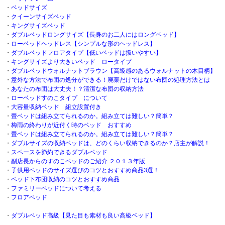
・
ベッドサイズ
・
クイーンサイズベッド
・
キングサイズベッド
・
ダブルベッドロングサイズ【長身のお二人にはロングベッド】
・
ローベッドヘッドレス【シンプルな形のヘッドレス】
・
ダブルベッドフロアタイプ【低いベッドは扱いやすい】
・
キングサイズより大きいベッド ロータイプ
・
ダブルベッドウォルナットブラウン【高級感のあるウォルナットの木目柄】
・
意外な方法で布団の処分ができる！廃棄だけではない布団の処理方法とは
・
あなたの布団は大丈夫！？清潔な布団の収納方法
・
ローベッドすのこタイプ について
・
大容量収納ベッド 組立設置付き
・
畳ベッドは組み立てられるのか。組み立ては難しい？簡単？
・
梅雨の終わりが近付く時のベッド おすすめ
・
畳ベッドは組み立てられるのか。組み立ては難しい？簡単？
・
ダブルサイズの収納ベッドは、どのくらい収納できるのか？店主が解説！
・
スペースを節約できるダブルベッド
・
副店長からのすのこベッドのご紹介 ２０１３年版
・
子供用ベッドのサイズ選びのコツとおすすめ商品3選！
・
ベッド下布団収納のコツとおすすめ商品
・
ファミリーベッドについて考える
・
フロアベッド
・
ダブルベッド高級【見た目も素材も良い高級ベッド】