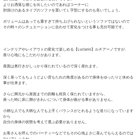
よりお洒落な感じを出したいのであればコーナーに
肘掛けのあるタイプのソファを置いてＬ字型にするのも良いでしょう。
ボリュームはあっても重すぎて持ち上げられないというソファではないので
その時々のシチュエーションに合わせて変化をつける事も充分可能です。
インテリアやレイアウトの変化で楽しめる【Luciano】ルチアーノですが、
座り心地にもこだわりがあります。
座面は奥行きがしっかり保たれているので深く座れます。
深く座ってもちょうどよい背もたれの角度があるので身体をゆったりと休める
事が出来ます。
さらに脚元から座面までの距離も程良く保たれていますから、
座った時に床に脚がきれいについて身体が曲がる事がありません。
小柄な人でも大柄な人でも上手くバランスがとれるような造りになっています
から
自分の身体の状態を考えて選ぶ必要がありません。
お客さんを呼んでのパーティーなどでもその心地よさに喜んでもらえるのでは
ないでしょうか。