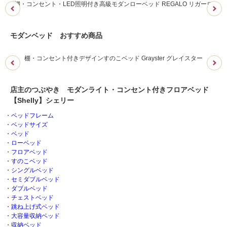
棚・コンセント・LED照明付き高級モダンローベッド REGALO リガーロ
モダンベッド おすすめ商品
棚・コンセント付きデザインすのこベッド Grayster グレイスター
モ
店主のつぶやき モダンライト・コンセント付きフロアベッド
【Shelly】シェリー
・
ベッドフレーム
・
ベッドサイズ
・
ベッド
・
ローベッド
・
フロアベッド
・
すのこベッド
・
シングルベッド
・
セミダブルベッド
・
ダブルベッド
・
チェストベッド
・
跳ね上げ式ベッド
・
大容量収納ベッド
・
収納ベッド