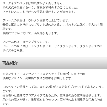
ロータイプのベッドは通気性がよくありません。
その欠点を改善するべく、床板を杉材のすのこにしました。
マットレスにこもりがちな湿気も逃がすことが出来ます。
フレームの表面は、ウレタン塗装で仕上げています。
安価な家具にありがちなプリント紙のみと違い、汚れキズに強く、手入れも簡
単です。
表面にツヤが出ていて、高級感があります。
フレーム色は、ダークブラウンです。
フレームのサイズは、シングルサイズ、セミダブルサイズ、ダブルサイズの３
サイズをご用意。
商品紹介
モダンライト・コンセント・フロアベッド【Shelly】シェリーは
優美なデザイン、高機能で快適な睡眠をお届けします。
このベッドの特徴としては、まず1つ目がフロアタイプのベッドであるというこ
とです。
落ち着いた色味でフロアタイプであるため、重厚感のある空間を提供します。
床からの高さが低く、重厚感をもたせつつも広がりのある開放的な印象も与え
ます。