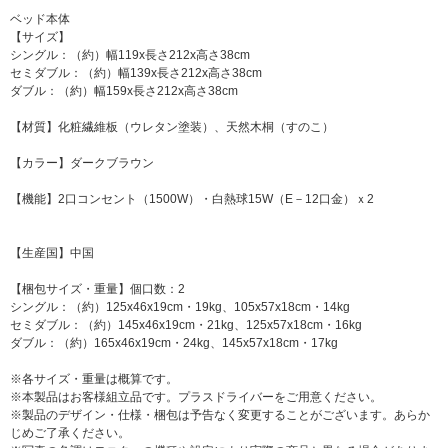
ベッド本体
【サイズ】
シングル：（約）幅119x長さ212x高さ38cm
セミダブル：（約）幅139x長さ212x高さ38cm
ダブル：（約）幅159x長さ212x高さ38cm
【材質】化粧繊維板（ウレタン塗装）、天然木桐（すのこ）
【カラー】ダークブラウン
【機能】2口コンセント（1500W）・白熱球15W（E－12口金）ｘ2
【生産国】中国
【梱包サイズ・重量】個口数：2
シングル：（約）125x46x19cm・19kg、105x57x18cm・14kg
セミダブル：（約）145x46x19cm・21kg、125x57x18cm・16kg
ダブル：（約）165x46x19cm・24kg、145x57x18cm・17kg
※各サイズ・重量は概算です。
※本製品はお客様組立品です。プラスドライバーをご用意ください。
※製品のデザイン・仕様・梱包は予告なく変更することがございます。あらか
じめご了承ください。