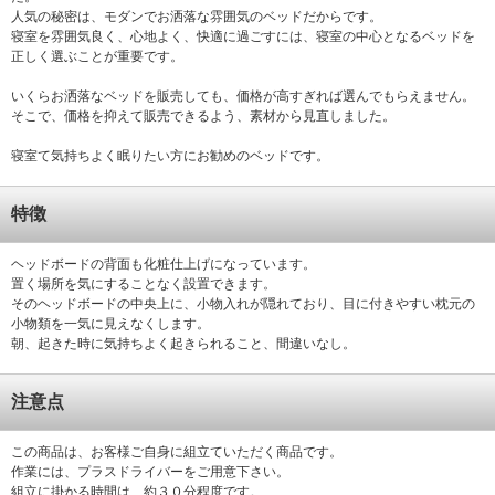
人気の秘密は、モダンでお洒落な雰囲気のベッドだからです。
寝室を雰囲気良く、心地よく、快適に過ごすには、寝室の中心となるベッドを
正しく選ぶことが重要です。
いくらお洒落なベッドを販売しても、価格が高すぎれば選んでもらえません。
そこで、価格を抑えて販売できるよう、素材から見直しました。
寝室て気持ちよく眠りたい方にお勧めのベッドです。
特徴
ヘッドボードの背面も化粧仕上げになっています。
置く場所を気にすることなく設置できます。
そのヘッドボードの中央上に、小物入れが隠れており、目に付きやすい枕元の
小物類を一気に見えなくします。
朝、起きた時に気持ちよく起きられること、間違いなし。
注意点
この商品は、お客様ご自身に組立ていただく商品です。
作業には、プラスドライバーをご用意下さい。
組立に掛かる時間は、約３０分程度です。