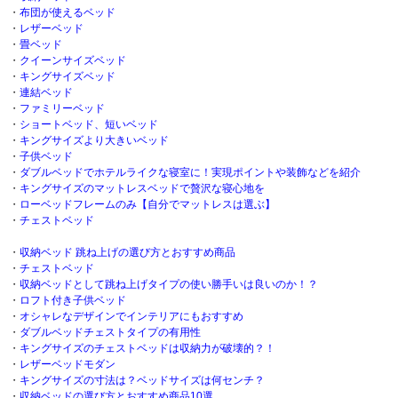
・
布団が使えるベッド
・
レザーベッド
・
畳ベッド
・
クイーンサイズベッド
・
キングサイズベッド
・
連結ベッド
・
ファミリーベッド
・
ショートベッド、短いベッド
・
キングサイズより大きいベッド
・
子供ベッド
・
ダブルベッドでホテルライクな寝室に！実現ポイントや装飾などを紹介
・
キングサイズのマットレスベッドで贅沢な寝心地を
・
ローベッドフレームのみ【自分でマットレスは選ぶ】
・
チェストベッド
・
収納ベッド 跳ね上げの選び方とおすすめ商品
・
チェストベッド
・
収納ベッドとして跳ね上げタイプの使い勝手いは良いのか！？
・
ロフト付き子供ベッド
・
オシャレなデザインでインテリアにもおすすめ
・
ダブルベッドチェストタイプの有用性
・
キングサイズのチェストベッドは収納力が破壊的？！
・
レザーベッドモダン
・
キングサイズの寸法は？ベッドサイズは何センチ？
・
収納ベッドの選び方とおすすめ商品10選