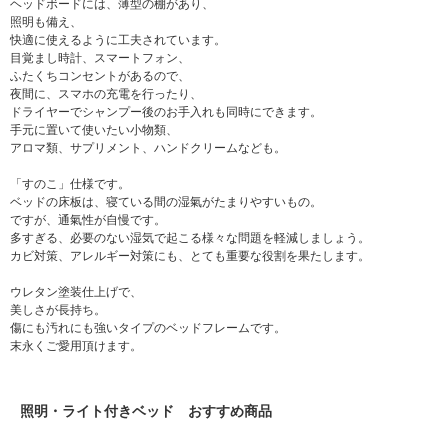
ヘッドボードには、薄型の棚があり、
照明も備え、
快適に使えるように工夫されています。
目覚まし時計、スマートフォン、
ふたくちコンセントがあるので、
夜間に、スマホの充電を行ったり、
ドライヤーでシャンプー後のお手入れも同時にできます。
手元に置いて使いたい小物類、
アロマ類、サプリメント、ハンドクリームなども。
「すのこ」仕様です。
ベッドの床板は、寝ている間の湿氣がたまりやすいもの。
ですが、通氣性が自慢です。
多すぎる、必要のない湿気で起こる様々な問題を軽減しましょう。
カビ対策、アレルギー対策にも、とても重要な役割を果たします。
ウレタン塗装仕上げで、
美しさが長持ち。
傷にも汚れにも強いタイプのベッドフレームです。
末永くご愛用頂けます。
照明・ライト付きベッド おすすめ商品