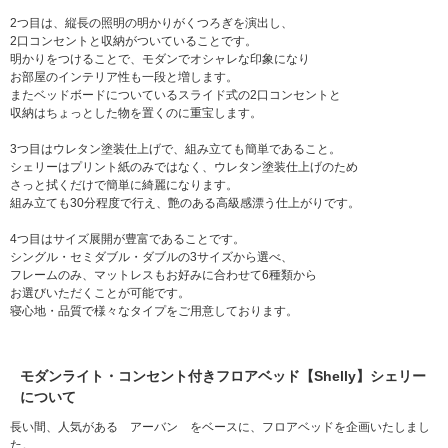
2つ目は、縦長の照明の明かりがくつろぎを演出し、
2口コンセントと収納がついていることです。
明かりをつけることで、モダンでオシャレな印象になり
お部屋のインテリア性も一段と増します。
またベッドボードについているスライド式の2口コンセントと
収納はちょっとした物を置くのに重宝します。
3つ目はウレタン塗装仕上げで、組み立ても簡単であること。
シェリーはプリント紙のみではなく、ウレタン塗装仕上げのため
さっと拭くだけで簡単に綺麗になります。
組み立ても30分程度で行え、艶のある高級感漂う仕上がりです。
4つ目はサイズ展開が豊富であることです。
シングル・セミダブル・ダブルの3サイズから選べ、
フレームのみ、マットレスもお好みに合わせて6種類から
お選びいただくことが可能です。
寝心地・品質で様々なタイプをご用意しております。
モダンライト・コンセント付きフロアベッド【Shelly】シェリー
について
長い間、人気がある アーバン をベースに、フロアベッドを企画いたしまし
た。