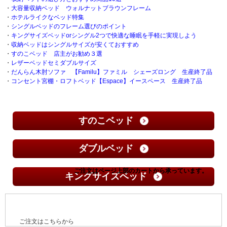
・
大容量収納ベッド ウォルナットブラウンフレーム
・
ホテルライクなベッド特集
・
シングルベッドのフレーム選びのポイント
・
キングサイズベッドorシングル2つで快適な睡眠を手軽に実現しよう
・
収納ベッドはシングルサイズが安くておすすめ
・
すのこベッド 店主がお勧め３選
・
レザーベッドセミダブルサイズ
・
だんらん木肘ソファ 【Familu】ファミル シェーズロング 生産終了品
・
コンセント宮棚・ロフトベッド【Espace】イースペース 生産終了品
すのこベッド
ダブルベッド
キングサイズベッド
ご注文はこちらから