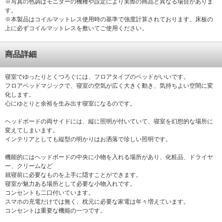
※写真の色調はモニターの機種や設定により実際の商品と異なる場合がありま
す。
※本製品はコイルマットレス使用時の基準で強度計算されております。床板の
上に必ずコイルマットレスを敷いてご使用ください。
商品詳細
寝室でゆったりとくつろぐには、フロアタイプのベッドがいいです。
フロアベッドマジックで、寝室の空気が広く大きく動き、気持ちよい空間に変
化します。
心にゆとりと余裕を生み出す寝室になるのです。
ヘッドボードの両サイドには、縦に照明が付いていて、寝室を幻想的な場所に
変えてしまいます。
インテリアとしても縦型の明かりはお洒落で珍しい照明です。
機能的にはヘッドボードの中央に小物を入れる場所があり、化粧品、ドライヤ
ー、クリームなど
就寝前に必要なものを上手に隠すことができます。
寝室が魅力ある場所として必要な小物入れです。
コンセントも二口付いています。
スマホの充電だけでは無く、枕元に必要な家電は年々増えています。
コンセントは重要な機能の一つです。