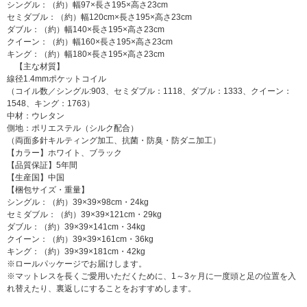
シングル：（約）幅97×長さ195×高さ23cm
セミダブル：（約）幅120cm×長さ195×高さ23cm
ダブル：（約）幅140×長さ195×高さ23cm
クイーン：（約）幅160×長さ195×高さ23cm
キング：（約）幅180×長さ195×高さ23cm
【主な材質】
線径1.4mmポケットコイル
（コイル数／シングル:903、セミダブル：1118、ダブル：1333、クイーン：
1548、キング：1763）
中材：ウレタン
側地：ポリエステル（シルク配合）
（両面多針キルティング加工、抗菌・防臭・防ダニ加工）
【カラー】ホワイト、ブラック
【品質保証】5年間
【生産国】中国
【梱包サイズ・重量】
シングル：（約）39×39×98cm・24kg
セミダブル：（約）39×39×121cm・29kg
ダブル：（約）39×39×141cm・34kg
クイーン：（約）39×39×161cm・36kg
キング：（約）39×39×181cm・42kg
※ロールパッケージでお届けします。
※マットレスを長くご愛用いただくために、1～3ヶ月に一度頭と足の位置を入
れ替えたり、裏返しにすることをおすすめします。