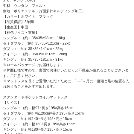
576、キング：640）
中材：ウレタン、フェルト
側地：ポリエステル（片面多針キルティング加工）
【カラー】ホワイト、ブラック
【品質保証】3年間
【生産国】中国
【梱包サイズ・重量】
シングル：（約）35×35×98cm・18kg
セミダブル：（約）35×35×121cm・22kg
ダブル：（約）35×35×141cm・25kg
クイーン：（約）35×35×161cm・28kg
キング：（約）35×35×181cm・31kg
※ロールパッケージでお届けします。
※片面仕様ですので、裏面でお使いいただくと不織布が破れることがございま
す。ご注意ください。
※マットレスを長くご愛用いただくために、1～3ヶ月に一度頭と足の位置を入
れ替えることをおすすめします。
スタンダードポケットコイルマットレス
【サイズ】
シングル：（約）幅97×長さ195×高さ15cm
セミダブル：（約）幅120cm×長さ195×高さ15cm
ダブル：（約）幅140×長さ195×高さ15cm
クイーン：（約）幅160×長さ195×高さ15cm
キング：（約）幅180×長さ195×高さ15cm