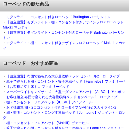
ローベッドの似た商品
・
モダンライト・コンセント付きローベッド Burlington バーリントン
・
【組立設置】モダンライト・棚・コンセント付きデザインフロアローベッド
Makati マカティ
・
【組立設置】モダンライト・コンセント付きローベッド Burlington バーリン
トン
・
モダンライト・棚・コンセント付きデザインフロアローベッド Makati マカテ
ィ
ローベッド おすすめ商品
・
【組立設置】布団で寝られる大容量収納ベッド センペール2 ロータイプ
・
親子で寝られる棚・コンセント・安全連結ベッド【Familiebe】ファミリーベ
・
【お客様組立】床トコ ファミリーベッド
・
スーパーワイドキングサイズ！大型モダンフロアベッド【ALBOL】アルボル
・
お客様組立 布団で寝られる大容量収納ベッド センペール2 ロータイプ
・
棚・コンセント フロアベッド【IDEAL】アイディール
・
お客様組立 棚・2口コンセント付きロータイプ Skyline2 スカイライン2
・
棚・照明・コンセント・ロング丈連結ベッド【JointLong】ジョイント・ロン
グ
・
棚・コンセント・フロアベッド【Verhill】ヴェーヒル
・
親子で寝られる棚・コンセント付きレザー連結ベッド Familiena ファミリー