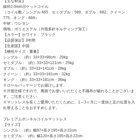
【主な材質】
線径2.0mmポケットコイル
（コイル数／シングル:465、セミダブル：589、ダブル：682、クイーン：
775、キング：868）
中材：ウレタン
側地：ポリエステル（片面多針キルティング加工）
【カラー】ホワイト、ブラック
【品質保証】3年間
【生産国】中国
【梱包サイズ・重量】
シングル：（約）33×33×98cm・20kg
セミダブル：（約）33×33×121cm・25kg
ダブル：（約）33×33×141cm・28kg
クイーン：（約）33×33×161cm・32kg
キング：（約）33×33×181cm・36kg
※ロールパッケージでお届けします。
※片面仕様ですので、裏面でお使いいただくと不織布が破れることがございま
す。ご注意ください。
※マットレスを長くご愛用いただくために、1～3ヶ月に一度頭と足の位置を入
れ替えることをおすすめします。
プレミアムボンネルコイルマットレス
【サイズ】
シングル：（約）幅97×長さ195×高さ22cm
セミダブル：（約）幅120×長さ195×高さ22cm