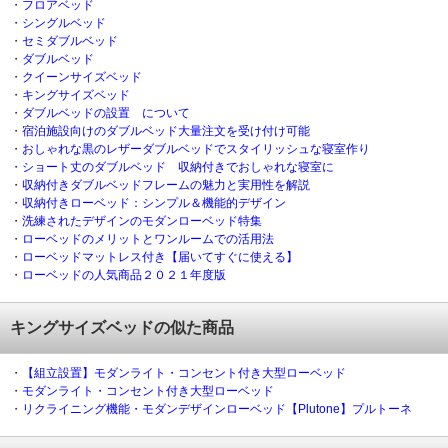
・
フロアベッド
・
シングルベッド
・
セミダブルベッド
・
ダブルベッド
・
クイーンサイズベッド
・
キングサイズベッド
・
ダブルベッドの設置 について
・
宿泊施設向けのダブルベッド大量注文を受け付け可能
・
おしゃれな黒のレザーダブルベッドでスタイリッシュな寝室作り
・
ショート丈のダブルベッド 収納付きでおしゃれな寝室に
・
収納付きダブルベッドフレームの魅力と実用性を解説
・
収納付きローベッド：シンプル＆機能的デザイン
・
洗練されたデザインのモダンローベッド特集
・
ローベッドのメリットとワンルームでの活用法
・
ローベッドマットレス付き【届いてすぐに使える】
・
ローベッドの人気商品２０２１年度版
キングサイズベッドの似た商品
・
【組立設置】モダンライト・コンセント付き大型ローベッド
・
モダンライト・コンセント付き大型ローベッド
・
リクライニング機能・モダンデザインローベッド【Plutone】プルトーネ