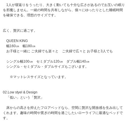
1人が寝返りをうったり、大きく動いても十分な広さがあるのでお互いの眠り
を邪魔しません。一緒の時間を共有しながら、個々にゆったりとした睡眠時間
を確保できる、理想のサイズです。
広く、贅沢に過ごす。
QUEEN KING
幅160㎝ 幅180㎝
お子様と一緒に ご夫婦でも楽々と ご夫婦で広々と お子様と3人でも
シングル幅100㎝ セミダブル120㎝ ダブル幅140㎝
シングル・セミダブル・ダブルサイズもございます。
※マットレスサイズとなっています。
02.Low styel & Design
「低い」という「贅沢」
床からの高さを抑えたフロアベッドなら、空間に贅沢な開放感を生み出して
くれます。趣味の時間や寛ぎの時間を過ごしたいローライフに最適なベッドで
す。