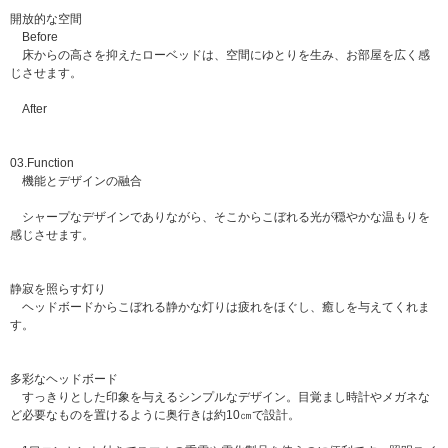
開放的な空間
Before
床からの高さを抑えたローベッドは、空間にゆとりを生み、お部屋を広く感
じさせます。
After
03.Function
機能とデザインの融合
シャープなデザインでありながら、そこからこぼれる光が穏やかな温もりを
感じさせます。
静寂を照らす灯り
ヘッドボードからこぼれる静かな灯りは疲れをほぐし、癒しを与えてくれま
す。
多彩なヘッドボード
すっきりとした印象を与えるシンプルなデザイン。目覚まし時計やメガネな
ど必要なものを置けるように奥行きは約10㎝で設計。