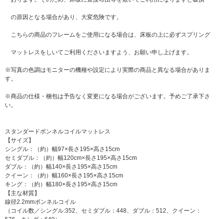
の原因となる場合があり、大変危険です。
こちらの商品のフレームをご使用になる場合は、床板の上に必ずスプリング
マットレスをしいてご利用くださいますよう、お願い申し上げます。
※写真の色調はモニターの機種や設定により実際の商品と異なる場合がありま
す。
※商品の仕様・梱包は予告なく変更になる場合がございます。予めご了承下さ
い。
スタンダードボンネルコイルマットレス
【サイズ】
シングル：（約）幅97×長さ195×高さ15cm
セミダブル：（約）幅120cm×長さ195×高さ15cm
ダブル：（約）幅140×長さ195×高さ15cm
クイーン：（約）幅160×長さ195×高さ15cm
キング：（約）幅180×長さ195×高さ15cm
【主な材質】
線径2.2mmボンネルコイル
（コイル数／シングル:352、セミダブル：448、ダブル：512、クイーン：