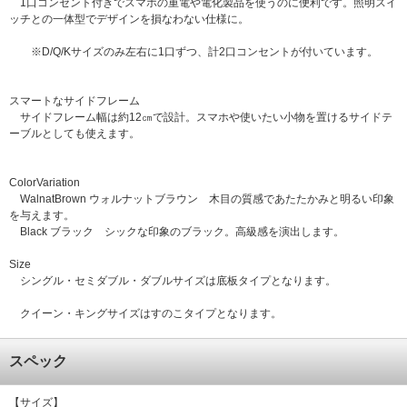
1口コンセント付きでスマホの重電や電化製品を使うのに便利です。照明スイ
ッチとの一体型でデザインを損なわない仕様に。
※D/Q/Kサイズのみ左右に1口ずつ、計2口コンセントが付いています。
スマートなサイドフレーム
サイドフレーム幅は約12㎝で設計。スマホや使いたい小物を置けるサイドテ
ーブルとしても使えます。
ColorVariation
WalnatBrown ウォルナットブラウン 木目の質感であたたかみと明るい印象
を与えます。
Black ブラック シックな印象のブラック。高級感を演出します。
Size
シングル・セミダブル・ダブルサイズは底板タイプとなります。
クイーン・キングサイズはすのこタイプとなります。
スペック
【サイズ】