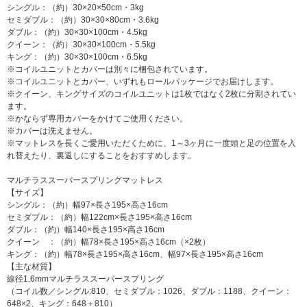
シングル：（約）30×20×50cm・3kg
セミダブル：（約）30×30×80cm・3.6kg
ダブル：（約）30×30×100cm・4.5kg
クイーン：（約）30×30×100cm・5.5kg
キング：（約）30×30×100cm・6.5kg
※コイルユニットとカバーは別々に梱包されています。
※コイルユニットとカバー、いずれもロールパッケージでお届けします。
※クイーン、キングサイズのコイルユニットは1枚ではなく2枚に分割されてい
ます。
※かならず専用カバーをかけてご使用ください。
※カバーは洗えません。
※マットレスを長くご愛用いただくために、1～3ヶ月に一度頭と足の位置を入
れ替えたり、裏返しにすることをおすすめします。
マルチラススーパースプリングマットレス
【サイズ】
シングル：（約）幅97×長さ195×高さ16cm
セミダブル：（約）幅122cm×長さ195×高さ16cm
ダブル：（約）幅140×長さ195×高さ16cm
クイーン ：（約）幅78×長さ195×高さ16cm（×2枚）
キング：（約）幅78×長さ195×高さ16cm、幅97×長さ195×高さ16cm
【主な材質】
線径1.6mmマルチラススーパースプリング
（コイル数／シングル:810、セミダブル：1026、ダブル：1188、クイーン：
648×2、キング：648＋810）