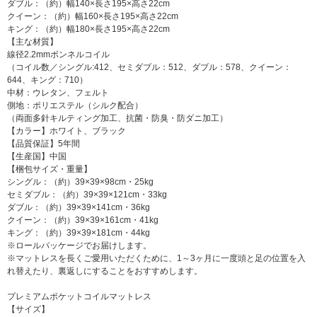
ダブル：（約）幅140×長さ195×高さ22cm
クイーン：（約）幅160×長さ195×高さ22cm
キング：（約）幅180×長さ195×高さ22cm
【主な材質】
線径2.2mmボンネルコイル
（コイル数／シングル:412、セミダブル：512、ダブル：578、クイーン：
644、キング：710）
中材：ウレタン、フェルト
側地：ポリエステル（シルク配合）
（両面多針キルティング加工、抗菌・防臭・防ダニ加工）
【カラー】ホワイト、ブラック
【品質保証】5年間
【生産国】中国
【梱包サイズ・重量】
シングル：（約）39×39×98cm・25kg
セミダブル：（約）39×39×121cm・33kg
ダブル：（約）39×39×141cm・36kg
クイーン：（約）39×39×161cm・41kg
キング：（約）39×39×181cm・44kg
※ロールパッケージでお届けします。
※マットレスを長くご愛用いただくために、1～3ヶ月に一度頭と足の位置を入
れ替えたり、裏返しにすることをおすすめします。
プレミアムポケットコイルマットレス
【サイズ】