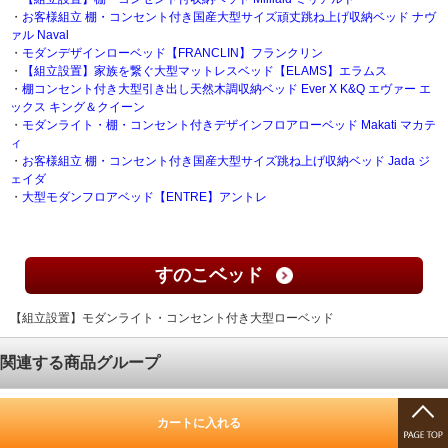
・
お客様組立 棚・コンセント付き国産大型サイズ頑丈跳ね上げ収納ベッド ナヴ
ァル Naval
・
モダンデザインローベッド【FRANCLIN】フランクリン
・
【組立設置】家族を繋ぐ大型マットレスベッド【ELAMS】エラムス
・
棚コンセント付き大型引き出し天然木調収納ベッド Ever X K&Q エヴァー エ
ックス キング＆クイーン
・
モダンライト・棚・コンセント付きデザインフロアローベッド Makati マカテ
ィ
・
お客様組立 棚・コンセント付き国産大型サイズ跳ね上げ収納ベッド Jada ジ
ェイダ
・
大型モダンフロアベッド【ENTRE】アントレ
すのこベッド
【組立設置】モダンライト・コンセント付き大型ローベッド
関連する商品グループ
ベッドフレーム
シングルベッド
セミダブルベッド
ダブルベッド
クイーン
カートに入れる
サイズベッド
キングサイズベッド
茶色・ブラウンベッド
ウォルナットブラ
ウンベッド
ブラックベッド・黒いベッド
フロアベッド
ローベッド
棚付き