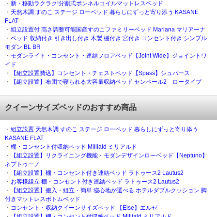
・
新・移動ラクラク!分割式ボンネルコイルマットレスベッド
・
天然木調 すのこ ステージ ローベッド 暮らしにずっと寄り添う KASANE
FLAT
・
組立設置付 高さ調整可能国産すのこファミリーベッド Mariana マリアーナ
・
ベッド 収納付き 引き出し付き 木製 棚付き 宮付き コンセント付き シンプル
モダン BL BR
・
モダンライト・コンセント・連結フロアベッド【Joint Wide】ジョイントワ
イド
・
【組立設置費込】コンセント・チェストベッド【Spass】シュパース
・
【組立設置】布団で寝られる大容量収納ベッド センペール2 ロータイプ
クイーンサイズベッドのおすすめ商品
・
組立設置 天然木調 すのこ ステージ ローベッド 暮らしにずっと寄り添う
KASANE FLAT
・
棚・コンセント付収納ベッド Milliald ミリアルド
・
【組立設置】リクライニング機能・モダンデザインローベッド【Neptuno】
ネプトゥーノ
・
【組立設置】棚・コンセント付き連結ベッド ラトゥース2 Lautus2
・
お客様組立 棚・コンセント付き連結ベッド ラトゥース2 Lautus2
・
【組立設置】搬入・組立・簡単 寝心地が選べる ホテルダブルクッション 脚
付きマットレスボトムベッド
・
コンセント・収納クイーンサイズベッド 【Else】エルゼ
・
【組立設置】棚・コンセント付収納ベッド Milliald ミリアルド