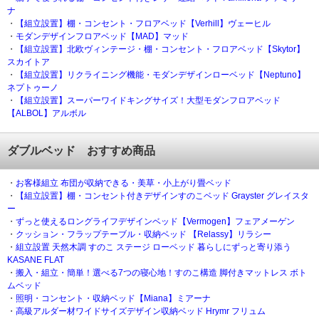
ナ
・
【組立設置】棚・コンセント・フロアベッド【Verhill】ヴェーヒル
・
モダンデザインフロアベッド【MAD】マッド
・
【組立設置】北欧ヴィンテージ・棚・コンセント・フロアベッド【Skytor】
スカイトア
・
【組立設置】リクライニング機能・モダンデザインローベッド【Neptuno】
ネプトゥーノ
・
【組立設置】スーパーワイドキングサイズ！大型モダンフロアベッド
【ALBOL】アルボル
ダブルベッド おすすめ商品
・
お客様組立 布団が収納できる・美草・小上がり畳ベッド
・
【組立設置】棚・コンセント付きデザインすのこベッド Grayster グレイスタ
ー
・
ずっと使えるロングライフデザインベッド【Vermogen】フェアメーゲン
・
クッション・フラップテーブル・収納ベッド 【Relassy】リラシー
・
組立設置 天然木調 すのこ ステージ ローベッド 暮らしにずっと寄り添う
KASANE FLAT
・
搬入・組立・簡単！選べる7つの寝心地！すのこ構造 脚付きマットレス ボト
ムベッド
・
照明・コンセント・収納ベッド【Miana】ミアーナ
・
高級アルダー材ワイドサイズデザイン収納ベッド Hrymr フリュム