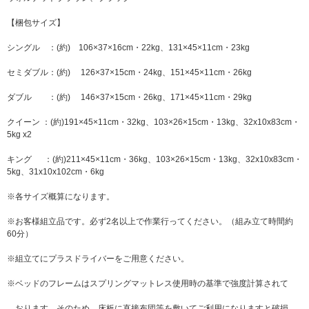
【梱包サイズ】
シングル ：(約) 106×37×16cm・22kg、131×45×11cm・23kg
セミダブル：(約) 126×37×15cm・24kg、151×45×11cm・26kg
ダブル ：(約) 146×37×15cm・26kg、171×45×11cm・29kg
クイーン ：(約)191×45×11cm・32kg、103×26×15cm・13kg、32x10x83cm・
5kg x2
キング ：(約)211×45×11cm・36kg、103×26×15cm・13kg、32x10x83cm・
5kg、31x10x102cm・6kg
※各サイズ概算になります。
※お客様組立品です。必ず2名以上で作業行ってください。（組み立て時間約
60分）
※組立てにプラスドライバーをご用意ください。
※ベッドのフレームはスプリングマットレス使用時の基準で強度計算されて
おります。そのため、床板に直接布団等を敷いてご利用になりますと破損