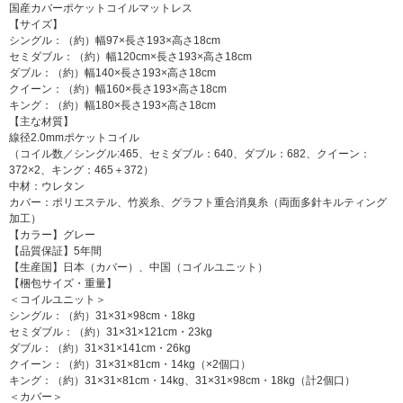
国産カバーポケットコイルマットレス
【サイズ】
シングル：（約）幅97×長さ193×高さ18cm
セミダブル：（約）幅120cm×長さ193×高さ18cm
ダブル：（約）幅140×長さ193×高さ18cm
クイーン：（約）幅160×長さ193×高さ18cm
キング：（約）幅180×長さ193×高さ18cm
【主な材質】
線径2.0mmポケットコイル
（コイル数／シングル:465、セミダブル：640、ダブル：682、クイーン：
372×2、キング：465＋372）
中材：ウレタン
カバー：ポリエステル、竹炭糸、グラフト重合消臭糸（両面多針キルティング
加工）
【カラー】グレー
【品質保証】5年間
【生産国】日本（カバー）、中国（コイルユニット）
【梱包サイズ・重量】
＜コイルユニット＞
シングル：（約）31×31×98cm・18kg
セミダブル：（約）31×31×121cm・23kg
ダブル：（約）31×31×141cm・26kg
クイーン：（約）31×31×81cm・14kg（×2個口）
キング：（約）31×31×81cm・14kg、31×31×98cm・18kg（計2個口）
＜カバー＞