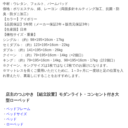
中材：ウレタン、フェルト、パームパッド
側地：ポリエステル、綿、レーヨン（両面多針キルティング加工、抗菌・防
臭・防ダニ加工）
【カラー】アイボリー
【品質保証】5年間（メーカー保証2年＋販売元保証3年）
【生産国】日本
【梱包サイズ・重量】
シングル：（約）98×195×16cm・17kg
セミダブル：（約）123×195×16cm・22kg
ダブル：（約）141×195×16cm・26kg
クイーン ：（約）79×195×16cm・14kg（×2個口）
キング：（約）79×195×16cm・14kg、98×195×16cm・17kg（計2個口）
※クイーン、キングサイズは1枚ではなく2枚でのお届けになります。
※マットレスを長くご愛用いただくために、1～3ヶ月に一度頭と足の位置を入
れ替えたり、裏返しにすることをおすすめします。
店主のつぶやき 【組立設置】モダンライト・コンセント付き大
型ローベッド
・
ベッドフレーム
・
ベッドサイズ
・
ベッド
・
ローベッド