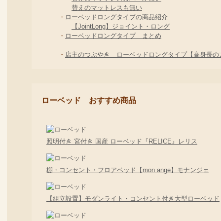
替えのマットレスも無い
・
ローベッドロングタイプの商品紹介
【JointLong】ジョイント・ロング
・
ローベッドロングタイプ まとめ
・
店主のつぶやき ローベッドロングタイプ【高身長の
ローベッド おすすめ商品
照明付き 宮付き 国産 ローベッド『RELICE』レリス
棚・コンセント・フロアベッド【mon ange】モナンジェ
【組立設置】モダンライト・コンセント付き大型ローベッド