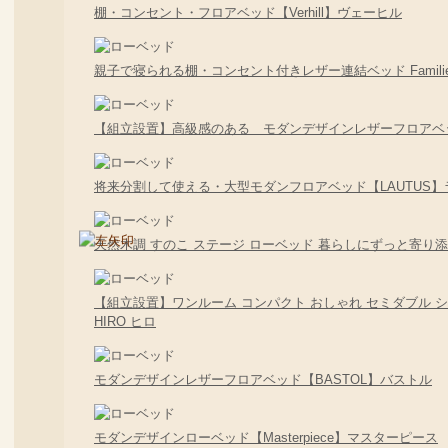
棚・コンセント・フロアベッド【Verhill】ヴェーヒル
親子で寝られる棚・コンセント付きレザー連結ベッド Famili
【組立設置】高級感のある モダンデザインレザーフロアベッド 
将来分割して使える・大型モダンフロアベッド【LAUTUS】
天然木調 すのこ ステージ ローベッド 暮らしにずっと寄り添う K
【組立設置】ワンルーム コンパクト おしゃれ セミダブル シ
HIRO ヒロ
モダンデザインレザーフロアベッド【BASTOL】バストル
モダンデザインローベッド【Masterpiece】マスターピース