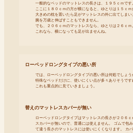
一般的なベッドのマットレスの長さは、１９５ｃｍです
ここに１８０ｃｍの方が横になると、ゆとりは１５ｃｍ
大きめの枕を置いたら足がマットレスの外に出てしまい
腕を万歳と伸ばすこともできません。
でも、２０６ｃｍのマットレスなら、ゆとりは２６ｃｍ
これなら、横になっても足が出ませんね。
ローベッドロングタイプの悪い所
では、ローベッドロングタイプの悪い所は何処でしょう
特殊なベッドだけに、使いにくい点が多々ありそうです
これも重点的に見ていきましょう。
替えのマットレスカバーが無い
ローベッドロングタイプはマットレスの長さが２０６ｃ
スカバーが無いので、普通には使えません。 ゴムで包
て違う長さのマットレスには使いにくくなります。 カ