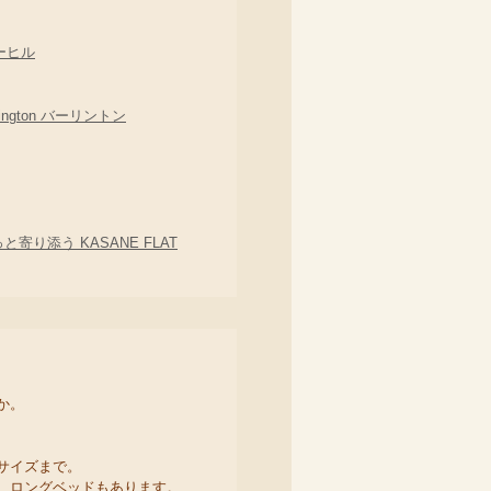
ーヒル
gton バーリントン
寄り添う KASANE FLAT
か。
サイズまで。
、ロングベッドもあります。