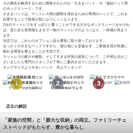
その懸念を解消するために開発されたのが「すきまパッド」や「連結ベッド用
のボックスシーツ」です。
すきまパッドは、マットレス間の隙間を埋めるための専用のパッドで、これを
設置することで段差が気になりにくくなります。
2台のマットレスをすっぽりと覆うことができる大きなボックスシーツをかけれ
ば、見た目も使用感もまるで一枚のマットレスのようになり、一体感が高まり
ます。
当店では、これらのオプション品も豊富に取り扱っております。
せっかくの大きなベッドですから、寝心地にも妥協せず、ご家族全員が快適に
眠れる環境を整えることが大切です。
マットレスの硬さや種類、そしてすきま対策の寝具について、ご不明な点がご
ざいましたら専門のスタッフが丁寧にご案内させていただきます。
キングサイズより大きいベッド 売上ランキング
お客様組立 棚・コン
棚・コンセント付きツ
床トコ ファミリーベ
セント付き連結ベッド
イン連結すのこベッド
ッド
ラトゥース2 Lautus2
Tolerant トレラント
店主の解説
「家族の空間」と「膨大な収納」の両立。ファミリーチェ
ストベッドがもたらす、豊かな暮らし