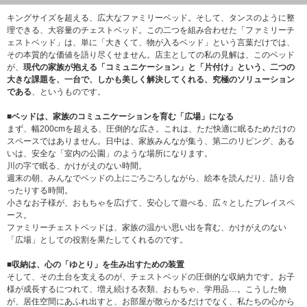
キングサイズを超える、広大なファミリーベッド。そして、タンスのように整
理できる、大容量のチェストベッド。この二つを組み合わせた「ファミリーチ
ェストベッド」は、単に「大きくて、物が入るベッド」という言葉だけでは、
その本質的な価値を語り尽くせません。店主としての私の見解は、このベッド
が、
現代の家族が抱える「コミュニケーション」と「片付け」という、二つの
大きな課題を、一台で、しかも美しく解決してくれる、究極のソリューション
である
、というものです。
■ベッドは、家族のコミュニケーションを育む「広場」になる
まず、幅200cmを超える、圧倒的な広さ。これは、ただ快適に眠るためだけの
スペースではありません。日中は、家族みんなが集う、第二のリビング、ある
いは、安全な「室内の公園」のような場所になります。
川の字で眠る、かけがえのない時間。
週末の朝、みんなでベッドの上にごろごろしながら、絵本を読んだり、語り合
ったりする時間。
小さなお子様が、おもちゃを広げて、安心して遊べる、広々としたプレイスペ
ース。
ファミリーチェストベッドは、家族の温かい思い出を育む、かけがえのない
「広場」としての役割を果たしてくれるのです。
■収納は、心の「ゆとり」を生み出すための装置
そして、その土台を支えるのが、チェストベッドの圧倒的な収納力です。お子
様が成長するにつれて、増え続ける衣類、おもちゃ、学用品…。こうした物
が、居住空間にあふれ出すと、お部屋が散らかるだけでなく、私たちの心から