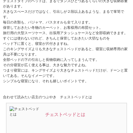
チェストタイプのベッドは、まるでタンスひとつあるくらいの大きな収納容量
があります。
大きなスぺースだけではなく、引出しが２段以上あるような、まるで箪笥で
す。
毎日の衣類も、パジャマ、バスタオルも全て入ります。
保管しておきたい冬物のカーペット、お客様用の布団セット。
旅行用の大型スーツケース、出張用アタッシュケースなど全部収納できます。
すぐには使わないけれど、きちんと保管しておきたい大切なものを
ベッド下に置くと、寝室が片付きますね。
このキングサイズよりも大きなチェストベッドがあると、寝室に収納専用の家
具は不要になります。
全部ベッドの下の引出しと長物収納に入ってしまうんです。
その分寝室が広く使える事は、大きな魅力ですよね。
つまり寝室には、キングサイズより大きなチェストベッドだけが、ドーンと置
いてある。そんなイメージです。
シンプルな寝室になり、それも嬉しいポイントです。
合わせて読みたい店主のつぶやき チェストベッドとは
チェストベッドとは