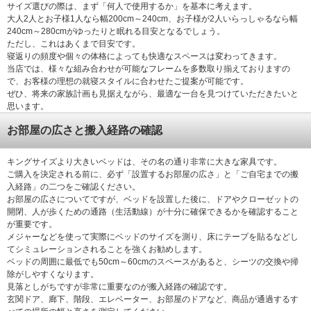
サイズ選びの際は、まず「何人で使用するか」を基本に考えます。
大人2人とお子様1人なら幅200cm～240cm、お子様が2人いらっしゃるなら幅
240cm～280cmがゆったりと眠れる目安となるでしょう。
ただし、これはあくまで目安です。
寝返りの頻度や個々の体格によっても快適なスペースは変わってきます。
当店では、様々な組み合わせが可能なフレームを多数取り揃えておりますの
で、お客様の理想の就寝スタイルに合わせたご提案が可能です。
ぜひ、将来の家族計画も見据えながら、最適な一台を見つけていただきたいと
思います。
お部屋の広さと搬入経路の確認
キングサイズより大きいベッドは、その名の通り非常に大きな家具です。
ご購入を決定される前に、必ず「設置するお部屋の広さ」と「ご自宅までの搬
入経路」の二つをご確認ください。
お部屋の広さについてですが、ベッドを設置した後に、ドアやクローゼットの
開閉、人が歩くための通路（生活動線）が十分に確保できるかを確認すること
が重要です。
メジャーなどを使って実際にベッドのサイズを測り、床にテープを貼るなどし
てシミュレーションされることを強くお勧めします。
ベッドの周囲に最低でも50cm～60cmのスペースがあると、シーツの交換や掃
除がしやすくなります。
見落としがちですが非常に重要なのが搬入経路の確認です。
玄関ドア、廊下、階段、エレベーター、お部屋のドアなど、商品が通過するす