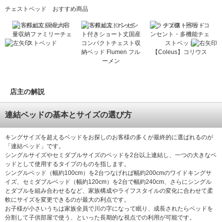
チェストベッド おすすめ商品
容
お客様組立 国産大容
お客様組立 コンセン
フラップ棚・照明・コ
ェ
量収納ファミリーチェ
ト付きショート丈国産
ンセント・多機能チェ
ストベッド
コンパクトチェスト収
ストベッド
納ベッド Flumen フル
【Coleus】コリウス
ーメン
店主の解説
連結ベッドの基本とサイズの選び方
キングサイズを超えるベッドをお探しのお客様の多くが最終的に選ばれるのが
「連結ベッド」です。
シングルサイズやセミダブルサイズのベッドを2台以上連結し、一つの大きなベ
ッドとして使用するタイプのものを指します。
シングルベッド（幅約100cm）を2台つなげれば幅約200cmのワイドキングサ
イズ、セミダブルベッド（幅約120cm）を2台で幅約240cm、さらにシングル
とダブルを組み合わせるなど、家族構成やライフスタイルの変化に合わせて柔
軟にサイズを変更できるのが最大の利点です。
お子様が小さいうちは家族全員で川の字になって眠り、成長されたらベッドを
分割して子供部屋で使う、といった長期的な視点での利用が可能です。