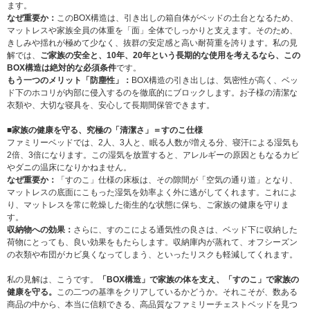
ます。
なぜ重要か：
このBOX構造は、引き出しの箱自体がベッドの土台となるため、
マットレスや家族全員の体重を「面」全体でしっかりと支えます。そのため、
きしみや揺れが極めて少なく、抜群の安定感と高い耐荷重を誇ります。私の見
解では、
ご家族の安全と、10年、20年という長期的な使用を考えるなら、この
BOX構造は絶対的な必須条件
です。
もう一つのメリット「防塵性」：
BOX構造の引き出しは、気密性が高く、ベッ
ド下のホコリが内部に侵入するのを徹底的にブロックします。お子様の清潔な
衣類や、大切な寝具を、安心して長期間保管できます。
■家族の健康を守る、究極の「清潔さ」＝すのこ仕様
ファミリーベッドでは、2人、3人と、眠る人数が増える分、寝汗による湿気も
2倍、3倍になります。この湿気を放置すると、アレルギーの原因ともなるカビ
やダニの温床になりかねません。
なぜ重要か：
「すのこ」仕様の床板は、その隙間が「空気の通り道」となり、
マットレスの底面にこもった湿気を効率よく外に逃がしてくれます。これによ
り、マットレスを常に乾燥した衛生的な状態に保ち、ご家族の健康を守りま
す。
収納物への効果：
さらに、すのこによる通気性の良さは、ベッド下に収納した
荷物にとっても、良い効果をもたらします。収納庫内が蒸れて、オフシーズン
の衣類や布団がカビ臭くなってしまう、といったリスクも軽減してくれます。
私の見解は、こうです。
「BOX構造」で家族の体を支え、「すのこ」で家族の
健康を守る。
この二つの基準をクリアしているかどうか。それこそが、数ある
商品の中から、本当に信頼できる、高品質なファミリーチェストベッドを見つ