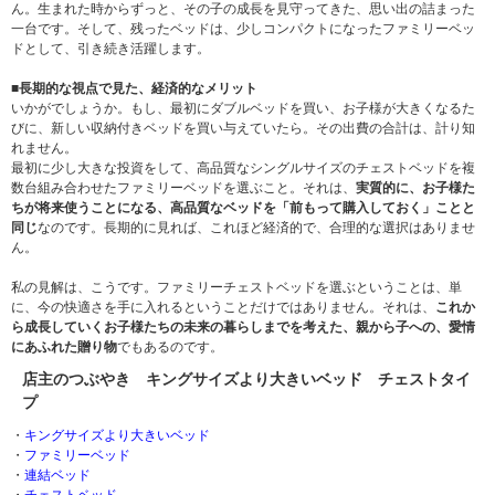
ん。生まれた時からずっと、その子の成長を見守ってきた、思い出の詰まった
一台です。そして、残ったベッドは、少しコンパクトになったファミリーベッ
ドとして、引き続き活躍します。
■長期的な視点で見た、経済的なメリット
いかがでしょうか。もし、最初にダブルベッドを買い、お子様が大きくなるた
びに、新しい収納付きベッドを買い与えていたら。その出費の合計は、計り知
れません。
最初に少し大きな投資をして、高品質なシングルサイズのチェストベッドを複
数台組み合わせたファミリーベッドを選ぶこと。それは、
実質的に、お子様た
ちが将来使うことになる、高品質なベッドを「前もって購入しておく」ことと
同じ
なのです。長期的に見れば、これほど経済的で、合理的な選択はありませ
ん。
私の見解は、こうです。ファミリーチェストベッドを選ぶということは、単
に、今の快適さを手に入れるということだけではありません。それは、
これか
ら成長していくお子様たちの未来の暮らしまでを考えた、親から子への、愛情
にあふれた贈り物
でもあるのです。
店主のつぶやき キングサイズより大きいベッド チェストタイ
プ
・
キングサイズより大きいベッド
・
ファミリーベッド
・
連結ベッド
・
チェストベッド