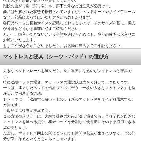
べての場所の幅と高さを測定してください。
階段の曲がり角（踊り場）や、廊下の角などは注意が必要です。
商品は分解された状態で梱包されていますが、ヘッドボードやサイドフレーム
など、部品によってはかなり大きいものもあります。
各商品ページに梱包サイズを記載しておりますので、そのサイズを基に、搬入
が可能かどうかを事前に必ずご確認ください。
万が一、搬入ができないという事態を避けるためにも、事前の確認は念入りに
お願いいたします。
もしご不安な点がございましたら、お気軽に当店までご相談ください。
マットレスと寝具（シーツ・パッド）の選び方
大きなベッドフレームを選んだら、次に重要になるのがマットレスと寝具で
す。
特に連結ベッドの場合、マットレスの選択肢は大きく分けて二つあります。
一つは、連結したベッドの合計サイズに合う「一枚の大きなマットレス」を特
注などで用意する方法。
もう一つは、「連結する各ベッドのサイズのマットレスをそれぞれ用意する」
方法です。
一般的には後者が主流です。
この方法のメリットは、夫婦で硬さの好みが違う場合でも、それぞれが好きな
マットレスを選べる点や、将来ベッドを分割して使う際にそのまま流用できる
点にあります。
ただし、マットレス同士の間にどうしても隙間や段差が生まれやすく、その部
分が気になるという方もいらっしゃいます。