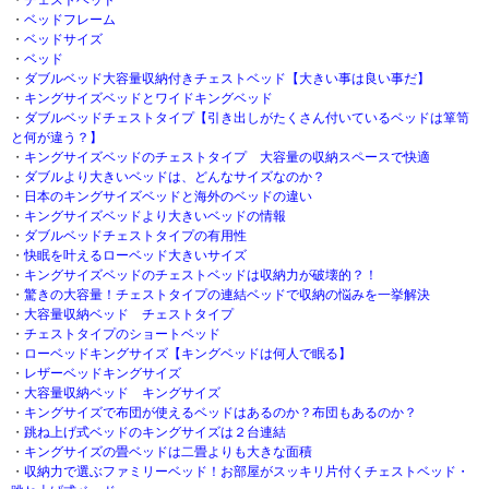
・
ベッドフレーム
・
ベッドサイズ
・
ベッド
・
ダブルベッド大容量収納付きチェストベッド【大きい事は良い事だ】
・
キングサイズベッドとワイドキングベッド
・
ダブルベッドチェストタイプ【引き出しがたくさん付いているベッドは箪笥
と何が違う？】
・
キングサイズベッドのチェストタイプ 大容量の収納スペースで快適
・
ダブルより大きいベッドは、どんなサイズなのか？
・
日本のキングサイズベッドと海外のベッドの違い
・
キングサイズベッドより大きいベッドの情報
・
ダブルベッドチェストタイプの有用性
・
快眠を叶えるローベッド大きいサイズ
・
キングサイズベッドのチェストベッドは収納力が破壊的？！
・
驚きの大容量！チェストタイプの連結ベッドで収納の悩みを一挙解決
・
大容量収納ベッド チェストタイプ
・
チェストタイプのショートベッド
・
ローベッドキングサイズ【キングベッドは何人で眠る】
・
レザーベッドキングサイズ
・
大容量収納ベッド キングサイズ
・
キングサイズで布団が使えるベッドはあるのか？布団もあるのか？
・
跳ね上げ式ベッドのキングサイズは２台連結
・
キングサイズの畳ベッドは二畳よりも大きな面積
・
収納力で選ぶファミリーベッド！お部屋がスッキリ片付くチェストベッド・