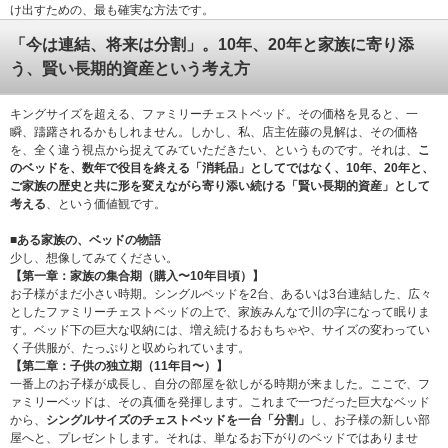
け出すための、最も確実な方法です。
「今は連結、将来は分割」。10年、20年と家族に寄り添
う、賢い長期的資産という考え方
キングサイズを超える、ファミリーチェストベッド。その価格を見ると、一
瞬、躊躇されるかもしれません。しかし、私、店主佐藤の見解は、その価格
を、全く違う視点から捉えてみていただきたい、というものです。それは、
こ
のベッドを、数年で役目を終える「消耗品」としてではなく、10年、20年と、
ご家族の歴史と共に形を変えながら寄り添い続ける「賢い長期的資産」として
考える
、という価値観です。
■ある家族の、ベッドの物語
少し、想像してみてください。
【第一章：家族の集合期（購入〜10年目頃）】
お子様がまだ小さい時期。シングルベッドを2台、あるいは3台連結した、広々
としたファミリーチェストベッドの上で、家族みんなで川の字になって眠りま
す。ベッド下の巨大な収納には、増え続けるおもちゃや、サイズの変わってい
く子供服が、たっぷりと収められています。
【第二章：子供の独立期（11年目〜）】
一番上のお子様が成長し、自分の部屋を欲しがる時期が来ました。ここで、フ
ァミリーベッドは、その真価を発揮します。これまで一つだった巨大なベッド
から、
シングルサイズのチェストベッドを一台「分割」
し、お子様の新しい部
屋へと、プレゼントします。それは、単なるお下がりのベッドではありませ