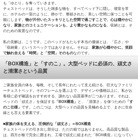
も「ゆとり」を奪っていきます。
チェストベッドは、そうした雑多な物を、すべてベッド下に隠し、寝室を常
に、ホテルの一室のように、静かで、整頓された、美しい空間に保つことを可
能にします。
物が片付いたスッキリとした空間で過ごすことで、心は穏やかに
なり、家族とのコミュニケーションも、より豊かなものになる
。収納とは、そ
のための装置なのです。
私の見解は、こうです。このベッドがもたらす本当の価値とは、「広さ」や
「収納量」というスペックではありません。それは、
家族が心穏やかに、笑顔
で触れ合える「時間」と「空間」そのもの
なのです。
「BOX構造」と「すのこ」。大型ベッドに必須の、頑丈さ
と清潔さという品質
ご家族全員の体を、毎晩、そして長年にわたって支え続ける、巨大なファミリ
ーチェストベッド。そのフレームを選ぶ上で、デザインや価格以上に、私がお
客様に必ず確認をおすすめする、譲れない品質基準が二つあります。それは、
ベッドの「頑丈さ」を保証する
「BOX構造」
と、「清潔さ」を保つための
「す
のこ仕様」
です。この二つは、大型ベッドの品質を見極める上で、まさに生命
線とも言える要素です。
■家族の体を支える、圧倒的な「頑丈さ」＝BOX構造
チェストベッドの引き出し部分は、ただの箱ではありません。高品質な製品
は、四方が板で完全に囲まれ、工場で頑丈に組まれた「BOX構造」になってい