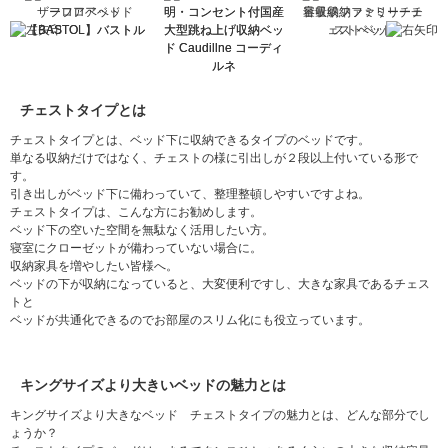
フ
フロアベッド
明・コンセント付国産
量収納ファミリーチェ
【BASTOL】バストル
大型跳ね上げ収納ベッ
ストベッド
ル
ド Caudillne コーディ
ルネ
チェストタイプとは
チェストタイプとは、ベッド下に収納できるタイプのベッドです。
単なる収納だけではなく、チェストの様に引出しが２段以上付いている形で
す。
引き出しがベッド下に備わっていて、整理整頓しやすいですよね。
チェストタイプは、こんな方にお勧めします。
ベッド下の空いた空間を無駄なく活用したい方。
寝室にクローゼットが備わっていない場合に。
収納家具を増やしたい皆様へ。
ベッドの下が収納になっていると、大変便利ですし、大きな家具であるチェス
トと
ベッドが共通化できるのでお部屋のスリム化にも役立っています。
キングサイズより大きいベッドの魅力とは
キングサイズより大きなベッド チェストタイプの魅力とは、どんな部分でし
ょうか？