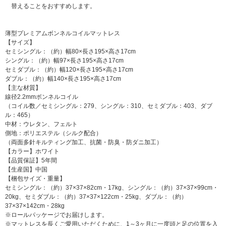
替えることをおすすめします。
薄型プレミアムボンネルコイルマットレス
【サイズ】
セミシングル：（約）幅80×長さ195×高さ17cm
シングル：（約）幅97×長さ195×高さ17cm
セミダブル：（約）幅120×長さ195×高さ17cm
ダブル：（約）幅140×長さ195×高さ17cm
【主な材質】
線径2.2mmボンネルコイル
（コイル数／セミシングル：279、シングル：310、セミダブル：403、ダブ
ル：465）
中材：ウレタン、フェルト
側地：ポリエステル（シルク配合）
（両面多針キルティング加工、抗菌・防臭・防ダニ加工）
【カラー】ホワイト
【品質保証】5年間
【生産国】中国
【梱包サイズ・重量】
セミシングル：（約）37×37×82cm・17kg、シングル：（約）37×37×99cm・
20kg、セミダブル：（約）37×37×122cm・25kg、ダブル：（約）
37×37×142cm・28kg
※ロールパッケージでお届けします。
※マットレスを長くご愛用いただくために、1～3ヶ月に一度頭と足の位置を入