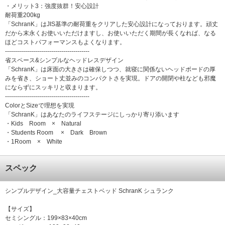
・メリット3：強度抜群！安心設計
耐荷重200kg
「SchranK」はJIS基準の耐荷重をクリアした安心設計になっております。頑丈
だから末永くお使いいただけますし、お使いいただく期間が長くなれば、なる
ほどコストパフォーマンスもよくなります。
------------------------------------------
省スペース&シンプルなヘッドレスデザイン
「SchranK」は床面の大きさは確保しつつ、就寝に関係ないヘッドボードの厚
みを省き、ショート丈並みのコンパクトさを実現。ドアの開閉や柱なども邪魔
にならずにスッキリと収まります。
------------------------------------------
ColorとSizeで理想を実現
「SchranK」はあなたのライフステージにしっかり寄り添います
・Kids Room × Natural
・Students Room × Dark Brown
・1Room × White
スペック
シンプルデザイン_大容量チェストベッド SchranK シュランク
【サイズ】
セミシングル：199×83×40cm