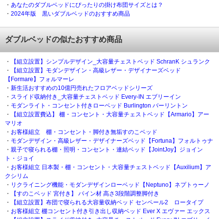
・
あなたのダブルベッドにぴったりの掛け布団サイズとは？
・
2024年版 黒いダブルベッドのおすすめ商品
ダブルベッドの似たおすすめ商品
・
【組立設置】シンプルデザイン_大容量チェストベッド SchranK シュランク
・
【組立設置】モダンデザイン・高級レザー・デザイナーズベッド
【Formare】フォルマーレ
・
新生活おすすめの10億円売れたフロアベッドシリーズ
・
スライド収納付き_大容量チェストベッド Every-IN エブリーイン
・
モダンライト・コンセント付きローベッド Burlington バーリントン
・
【組立設置費込】 棚・コンセント・大容量チェストベッド【Armario】アー
マリオ
・
お客様組立 棚・コンセント・脚付き無垢すのこベッド
・
モダンデザイン・高級レザー・デザイナーズベッド【Fortuna】フォルトゥナ
・
親子で寝られる棚・照明・コンセント・連結ベッド【JointJoy】ジョイン
ト・ジョイ
・
お客様組立 日本製・棚・コンセント・大容量チェストベッド【Auxilium】ア
クシリム
・
リクライニング機能・モダンデザインローベッド【Neptuno】ネプトゥーノ
・
【すのこベッド 宮付き】 パイン材 高さ3段階調整脚付き
・
【組立設置】布団で寝られる大容量収納ベッド センペール2 ロータイプ
・
お客様組立 棚コンセント付き引き出し収納ベッド Ever X エヴァー エックス