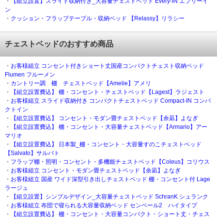
・
【組立設置】スライド収納付き_大容量チェストベッド Every-IN エブリーイ
ン
・
クッション・フラップテーブル・収納ベッド 【Relassy】リラシー
チェストベッドのおすすめ商品
・
お客様組立 コンセント付きショート丈国産コンパクトチェスト収納ベッド
Flumen フルーメン
・
カントリー調 棚 チェストベッド【Amelie】アメリ
・
【組立設置費込】 棚・コンセント・チェストベッド【Lagest】ラジェスト
・
お客様組立 スライド収納付き コンパクトチェストベッド Compact-IN コンパ
クトイン
・
【組立設置費込】 コンセント・モダン畳チェストベッド【余凪】よなぎ
・
【組立設置費込】 棚・コンセント・大容量チェストベッド【Armario】アー
マリオ
・
【組立設置費込】 日本製_棚・コンセント・大容量すのこチェストベッド
【Salvato】サルバト
・
フラップ棚・照明・コンセント・多機能チェストベッド【Coleus】コリウス
・
お客様組立 コンセント・モダン畳チェストベッド【余凪】よなぎ
・
お客様組立 国産 ワイド深型引き出しチェストベッド 棚・コンセント付 Lage
ラージュ
・
【組立設置】シンプルデザイン_大容量チェストベッド SchranK シュランク
・
お客様組立 布団で寝られる大容量収納ベッド センペール2 ハイタイプ
・
【組立設置費込】 棚・コンセント・大容量コンパクト・ショート丈・チェス