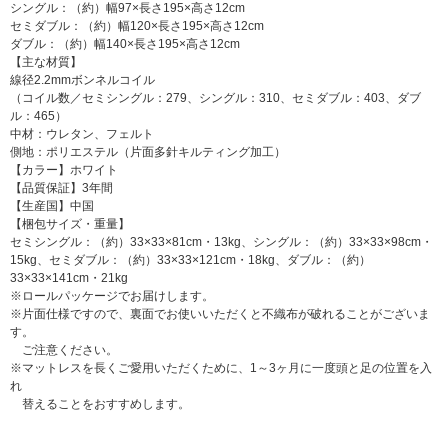
シングル：（約）幅97×長さ195×高さ12cm
セミダブル：（約）幅120×長さ195×高さ12cm
ダブル：（約）幅140×長さ195×高さ12cm
【主な材質】
線径2.2mmボンネルコイル
（コイル数／セミシングル：279、シングル：310、セミダブル：403、ダブ
ル：465）
中材：ウレタン、フェルト
側地：ポリエステル（片面多針キルティング加工）
【カラー】ホワイト
【品質保証】3年間
【生産国】中国
【梱包サイズ・重量】
セミシングル：（約）33×33×81cm・13kg、シングル：（約）33×33×98cm・
15kg、セミダブル：（約）33×33×121cm・18kg、ダブル：（約）
33×33×141cm・21kg
※ロールパッケージでお届けします。
※片面仕様ですので、裏面でお使いいただくと不織布が破れることがございま
す。
ご注意ください。
※マットレスを長くご愛用いただくために、1～3ヶ月に一度頭と足の位置を入
れ
替えることをおすすめします。