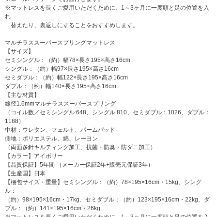
※マットレスを長くご愛用いただくために、1～3ヶ月に一度頭と足の位置を入
れ
替えたり、裏返しにすることをおすすめします。
マルチラススーパースプリングマットレス
【サイズ】
セミシングル：（約）幅78×長さ195×高さ16cm
シングル：（約）幅97×長さ195×高さ16cm
セミダブル：（約）幅122×長さ195×高さ16cm
ダブル：（約）幅140×長さ195×高さ16cm
【主な材質】
線径1.6mmマルチラススーパースプリング
（コイル数／セミシングル:648、シングル:810、セミダブル：1026、ダブル：
1188）
中材：ウレタン、フェルト、パームパッド
側地：ポリエステル、綿、レーヨン
（両面多針キルティング加工、抗菌・防臭・防ダニ加工）
【カラー】アイボリー
【品質保証】5年間 （メーカー保証2年+販売元保証3年）
【生産国】日本
【梱包サイズ・重量】セミシングル：（約）78×195×16cm・15kg、シング
ル：
（約）98×195×16cm・17kg、セミダブル：（約）123×195×16cm・22kg、ダ
ブル：（約）141×195×16cm・26kg