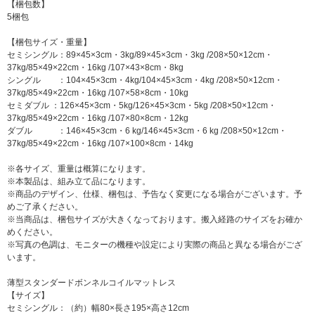
【梱包数】
5梱包
【梱包サイズ・重量】
セミシングル：89×45×3cm・3kg/89×45×3cm・3kg /208×50×12cm・
37kg/85×49×22cm・16kg /107×43×8cm・8kg
シングル ：104×45×3cm・4kg/104×45×3cm・4kg /208×50×12cm・
37kg/85×49×22cm・16kg /107×58×8cm・10kg
セミダブル ：126×45×3cm・5kg/126×45×3cm・5kg /208×50×12cm・
37kg/85×49×22cm・16kg /107×80×8cm・12kg
ダブル ：146×45×3cm・6 kg/146×45×3cm・6 kg /208×50×12cm・
37kg/85×49×22cm・16kg /107×100×8cm・14kg
※各サイズ、重量は概算になります。
※本製品は、組み立て品になります。
※商品のデザイン、仕様、梱包は、予告なく変更になる場合がございます。予
めご了承ください。
※当商品は、梱包サイズが大きくなっております。搬入経路のサイズをお確か
めください。
※写真の色調は、モニターの機種や設定により実際の商品と異なる場合がござ
います。
薄型スタンダードボンネルコイルマットレス
【サイズ】
セミシングル：（約）幅80×長さ195×高さ12cm