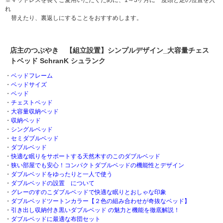
※マットレスを長くご愛用いただくために、1～3ヶ月に一度頭と足の位置を入
れ
替えたり、裏返しにすることをおすすめします。
店主のつぶやき 【組立設置】シンプルデザイン_大容量チェス
トベッド SchranK シュランク
・
ベッドフレーム
・
ベッドサイズ
・
ベッド
・
チェストベッド
・
大容量収納ベッド
・
収納ベッド
・
シングルベッド
・
セミダブルベッド
・
ダブルベッド
・
快適な眠りをサポートする天然木すのこのダブルベッド
・
狭い部屋でも安心！コンパクトダブルベッドの機能性とデザイン
・
ダブルベッドをゆったりと一人で使う
・
ダブルベッドの設置 について
・
グレーのすのこダブルベッドで快適な眠りとおしゃな印象
・
ダブルベッドツートンカラー【２色の組み合わせが奇抜なベッド】
・
引き出し収納付き黒いダブルベッド の魅力と機能を徹底解説！
・
ダブルベッドに最適な布団セット