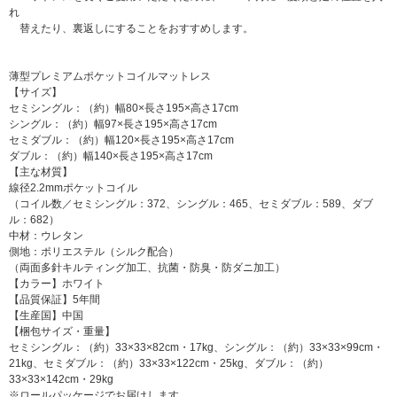
れ
替えたり、裏返しにすることをおすすめします。
薄型プレミアムポケットコイルマットレス
【サイズ】
セミシングル：（約）幅80×長さ195×高さ17cm
シングル：（約）幅97×長さ195×高さ17cm
セミダブル：（約）幅120×長さ195×高さ17cm
ダブル：（約）幅140×長さ195×高さ17cm
【主な材質】
線径2.2mmポケットコイル
（コイル数／セミシングル：372、シングル：465、セミダブル：589、ダブ
ル：682）
中材：ウレタン
側地：ポリエステル（シルク配合）
（両面多針キルティング加工、抗菌・防臭・防ダニ加工）
【カラー】ホワイト
【品質保証】5年間
【生産国】中国
【梱包サイズ・重量】
セミシングル：（約）33×33×82cm・17kg、シングル：（約）33×33×99cm・
21kg、セミダブル：（約）33×33×122cm・25kg、ダブル：（約）
33×33×142cm・29kg
※ロールパッケージでお届けします。