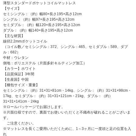
薄型スタンダードポケットコイルマットレス
【サイズ】
セミシングル：（約）幅80×長さ195×高さ12cm
シングル：（約）幅97×長さ195×高さ12cm
セミダブル：（約）幅120×長さ195×高さ12cm
ダブル：（約）幅140×長さ195×高さ12cm
【主な材質】
線径2.2mmポケットコイル
（コイル数／セミシングル：372、シングル：465、セミダブル：589、ダブ
ル：682）
中材：ウレタン
側地：ポリエステル（片面多針キルティング加工）
【カラー】ホワイト
【品質保証】3年間
【生産国】中国
【梱包サイズ・重量】
セミシングル：（約）31×31×81cm・14kg、シングル：（約）31×31×98cm・
17kg、セミダブル：（約）31×31×121cm・21kg、ダブル：（約）
31×31×141cm・24kg
※ロールパッケージでお届けします。
※片面仕様ですので、裏面でお使いいただくと不織布が破れることがございま
す。
ご注意ください。
※マットレスを長くご愛用いただくために、1～3ヶ月に一度頭と足の位置を入
れ