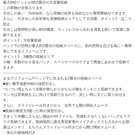
最大840リットル!!約2畳分の大容量収納
この荷物が全部入ります。
引出しの多い「SchranK」なら荷物の住所を決めながら整理整頓ができます。
さらに、引き出しの反対側も長物収納エリアとして大活躍。ポイント1：ほこり
防止
引出しは密閉性が高いBOX構造。マットレスから伝わる湿気も防いで清潔に収
納できます。
ポイント2：大容量収納
ベッド下の空間が最大約2畳分の収納スペースに。室内空間を広げる為に一番簡
単にできるリフォームです。
ポイント3：3種類の収納エリア
小物・衣類やかさ張るバック、スーツケースやラグまで用途にあわせて収納で
きます。
------------------------------------------
まるでリフォーム!?ベッド下に生まれる2畳分の収納スペース
■使い勝手抜群!!4杯の浅型引出し
ついつい増えちゃう衣類や散らかりがちな小物をスッキリと収納できます。
マンガは背表紙を上に向けて収納できるので、見たい時にすぐに取り出せま
す。
さらに、スライドレール付きだから、女性でも開け閉めスムーズ
■収納の救世主!!困った時の深型引出し
大きくて本棚に入らない雑誌やA4ファイル、型崩れさせたくないバッグもラク
ラク収納できます。収納場所に困る美容家電やメイクボックスも入るからお部
屋はスッキリ。もちろんスライドレール付きだから開け閉めスムーズ。
・安心の補強桟付き