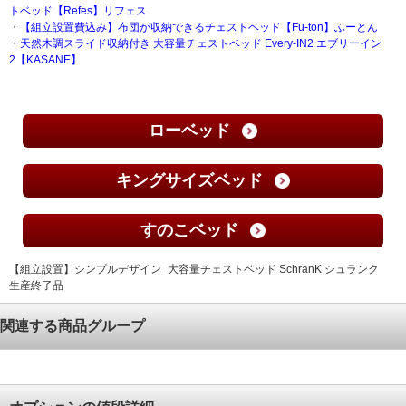
トベッド【Refes】リフェス
・
【組立設置費込み】布団が収納できるチェストベッド【Fu-ton】ふーとん
・
天然木調スライド収納付き 大容量チェストベッド Every-IN2 エブリーイン
2【KASANE】
ローベッド
キングサイズベッド
すのこベッド
【組立設置】シンプルデザイン_大容量チェストベッド SchranK シュランク
生産終了品
関連する商品グループ