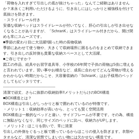
「荷物を入れすぎて引出しの底が抜けちゃった」なんてご経験はありません
か？末永くご利用いただけるように、引き出しにはしっかりと補強桟を付けて
底抜けを防ぎます。
・スライドレール付き
安価な収納ベッドはスライドレールが付いてなく、肝心の引出しが引き出せな
くなることがありますが、「SchranK」はスライドレール付きだから、開け閉
めも常にスムーズです。
■季節の変わり目に大活躍!!困った時の長物収納
季節にあわせて使う物や、大きくて収納場所に困るものをまとめて収納できま
す。引き出しの反対側も貴重な収納スペースとして大活躍。
■ご存じですか？
図工の作品、絵具やお習字道具等、小学校の6年間で子供の荷物は5倍に増える
と言われています。習い事やお稽古など、成長に合わせてどんな荷物が増える
かわからない時期だからこそ、大容量収納の「SchranK」はお子様用のベッド
としてもピッタリです。
------------------------------------------
清潔で頑丈、さらに抜群の収納効率!!メリットだらけのBOX構造
■BOX構造とは？
BOX構造は引出しがしっかりと板で囲われているのが特徴です。
・メリット１：収納効率が高いから、とっても賢く空間活用
BOX構造は一般的なベッドと違い、サイドフレームが不要です。その為、構造
に無駄がなくなり、同じサイズのベッドに比べ、収納力がUPします。
・メリット2：ほこりを防いで、常に清潔
引出しの外側をぐるっと板で囲っているからほこりの侵入を防ぎます。衣類や
タオルなど、清潔な状態でしまいたい物には欠かせない構造です。