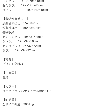
シングル ：199×98×40cm
セミダブル ：199×120×40cm
ダブル ：199×140×40cm
【収納部有効内寸】
浅型引き出し：55×38×13cm
深型引き出し：55×38×33cm
長物収納
セミシングル：195×37×35cm
シングル ：195×37×50cm
セミダブル ：195×37×72cm
ダブル ：195×37×92cm
【材質】
プリント化粧板
【生産国】
台湾
【カラー】
ダークブラウン/ナチュラル/ホワイト
【耐荷重】
全サイズ共通：200ｋｇ