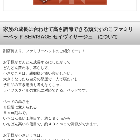
家族の成長に合わせて高さ調節できる頑丈すのこファミリ
ーベッド SEIVISAGE セイヴィサージュ について
副店長より、ファミリーベッドのご紹介でーす！
お子様がどんどん成長するにしたがって
どんどん変わる、暮らし方。
小さなころは、親御様と添い寝がしたい。
大きくなったら自分の部屋で一人で寝たいし、
学用品の置き場所も考えなくちゃ。
ライフスタイルの変化に対応できる、ベッドです。
ベッドの高さを
６段階に変えられる
５ｃｍ刻みで。
いちばん低い１段目で、約１８ｃｍから
いちばん高い６段目で、約４３ｃｍまで調節ができます。
お子様が小さいうちは、