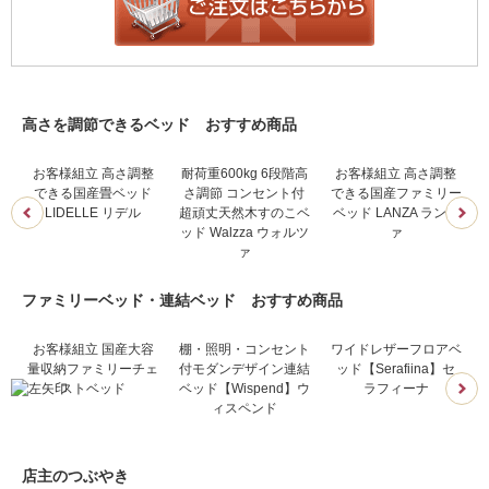
高さを調節できるベッド おすすめ商品
コ
お客様組立 高さ調整
耐荷重600kg 6段階高
お客様組立 高さ調整
の
できる国産畳ベッド
さ調節 コンセント付
できる国産ファミリー
フ
LIDELLE リデル
超頑丈天然木すのこベ
ベッド LANZA ランツ
ッド Walzza ウォルツ
ァ
ァ
ファミリーベッド・連結ベッド おすすめ商品
来
お客様組立 国産大容
棚・照明・コンセント
ワイドレザーフロアベ
ド
量収納ファミリーチェ
付モダンデザイン連結
ッド【Serafiina】セ
イ
ストベッド
ベッド【Wispend】ウ
ラフィーナ
ィスペンド
店主のつぶやき