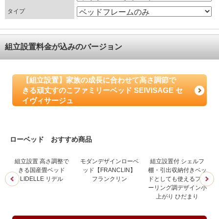
タイプ
組立設置料金が込みのバージョン
【組立設置】家族の成長に合わせて高さ調節で
きる頑丈すのこファミリーベッド SEIVISAGE セ
イヴィサージュ
ローベッド おすすめ商品
整
組立設置 高さ調整で
モダンデザインローベ
組立設置付 シェルフ
ー
きる国産畳ベッド
ッド【FRANCLIN】
棚・引出収納付きベッ
ツ
LIDELLE リデル
フランクリン
ドとしても使えるフロ
ーリング調デザイン小
上がり ひだまり