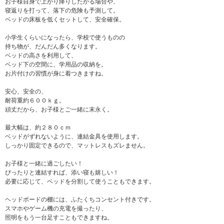
お子様自身で上がり降りしたがる場合や、
寝返りを打って、落下の危険も予測して。
ベッドの床板を低くセットして、安全確保。
小学生くらいになったら、学校で使うものの
持ち物が、だんだん多くなります。
ベッドの高さを利用して、
ベッド下の空間に、学用品の収納を。
お片付けの習慣が身に着つきますね。
安心、安全の、
耐荷重約６００ｋｇ。
頑丈だから、お子様とご一緒に末永く。
最大幅は、約２８０ｃｍ
ベッドがずれないように、連結金具を使用します。
しっかり固定できるので、マットレスもズレません。
お子様と一緒に過ごしたい！
ぴったりと連結すれば、添い寝も嬉しい！
必要に応じて、ベッドを分割して使うこともできます。
ヘッドボードの棚には、ふたくちコンセント付きです。
スマホやゲーム機の充電を撮ったり、
照明をもう一台足すこともできますね。