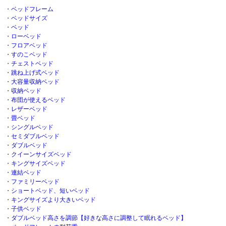
・
ベッドフレーム
・
ベッドサイズ
・
ベッド
・
ローベッド
・
フロアベッド
・
すのこベッド
・
チェストベッド
・
跳ね上げ式ベッド
・
大容量収納ベッド
・
収納ベッド
・
布団が使えるベッド
・
レザーベッド
・
畳ベッド
・
シングルベッド
・
セミダブルベッド
・
ダブルベッド
・
クイーンサイズベッド
・
キングサイズベッド
・
連結ベッド
・
ファミリーベッド
・
ショートベッド、短いベッド
・
キングサイズより大きいベッド
・
子供ベッド
・
ダブルベッド高さを調節【好きな高さに調整して眠れるベッド】