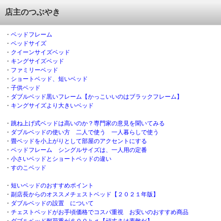
店主のつぶやき
・
ベッドフレーム
・
ベッドサイズ
・
クイーンサイズベッド
・
キングサイズベッド
・
ファミリーベッド
・
ショートベッド、短いベッド
・
子供ベッド
・
ダブルベッド黒いフレーム【かっこいいのはブラックフレーム】
・
キングサイズより大きいベッド
・
跳ね上げ式ベッドは高いのか？専門家の意見を聞いてみる
・
ダブルベッドの使い方 二人で使う 一人暮らしで使う
・
畳ベッドを小上がりとして部屋のアクセントにする
・
ベッドフレーム シングルサイズは、一人用の定番
・
小さいベッドとショートベッドの違い
・
すのこベッド
・
短いベッドのおすすめポイント
・
副店長からのオススメチェストベッド【２０２１年版】
・
ダブルベッドの設置 について
・
チェストベッドがお手頃価格でコスパ重視 お安いのおすすめ商品