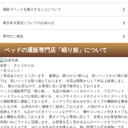
通販でベッドを購入することについて
東日本大震災についてのお知らせ
寄付のご報告
ベッドの通販専門店「眠り姫」について
名前： さとうのりお
一言コメント：
ご来店ありがとうございます。 健康は、眠りから! 眠りは、良いベッドから! 眠り姫
では、良いベッドを取り揃えております。 当店は開業から１７年以上経過しまし
た。 個人のお店なので、お客様に近い立場で販売をしております。
ベッドの通販専門店「眠り姫」。 当店の収納ベッドやローベッド、フロアベッド、
ベッドフレームで心地良い眠りを。 キングサイズベッドやクイーンサイズベッドな
ど種類豊富に通販しております。 インテリアに合わせやすいタイプや機能性を重視
したもの等、 お求めやすい価格でご提供しております。 人気のチェストベッドは
収納もできて、なおかつスタイリッシュなデザイン。 棚やコンセント付きタイプも
あり機能も充実しております。 畳タイプなら季節に応じて、衣替えやお客様用のお
布団いれにワイドに活躍します。 お部屋を広く見せるならローベッドやフロアベッ
ドがおススメです。 ゆとりを生み出す効果もあり、狭い部屋でも圧迫感無しです。