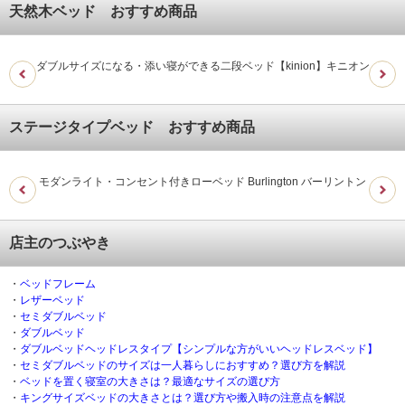
天然木ベッド おすすめ商品
ダブルサイズになる・添い寝ができる二段ベッド【kinion】キニオン
ステージタイプベッド おすすめ商品
モダンライト・コンセント付きローベッド Burlington バーリントン
モ
店主のつぶやき
・
ベッドフレーム
・
レザーベッド
・
セミダブルベッド
・
ダブルベッド
・
ダブルベッドヘッドレスタイプ【シンプルな方がいいヘッドレスベッド】
・
セミダブルベッドのサイズは一人暮らしにおすすめ？選び方を解説
・
ベッドを置く寝室の大きさは？最適なサイズの選び方
・
キングサイズベッドの大きさとは？選び方や搬入時の注意点を解説