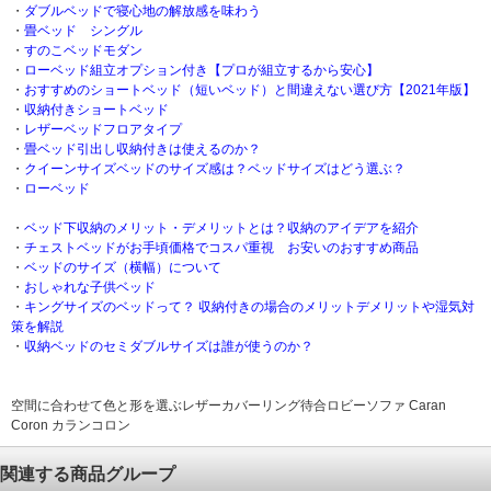
・
ダブルベッドで寝心地の解放感を味わう
・
畳ベッド シングル
・
すのこベッドモダン
・
ローベッド組立オプション付き【プロが組立するから安心】
・
おすすめのショートベッド（短いベッド）と間違えない選び方【2021年版】
・
収納付きショートベッド
・
レザーベッドフロアタイプ
・
畳ベッド引出し収納付きは使えるのか？
・
クイーンサイズベッドのサイズ感は？ベッドサイズはどう選ぶ？
・
ローベッド
・
ベッド下収納のメリット・デメリットとは？収納のアイデアを紹介
・
チェストベッドがお手頃価格でコスパ重視 お安いのおすすめ商品
・
ベッドのサイズ（横幅）について
・
おしゃれな子供ベッド
・
キングサイズのベッドって？ 収納付きの場合のメリットデメリットや湿気対
策を解説
・
収納ベッドのセミダブルサイズは誰が使うのか？
空間に合わせて色と形を選ぶレザーカバーリング待合ロビーソファ Caran
Coron カランコロン
関連する商品グループ