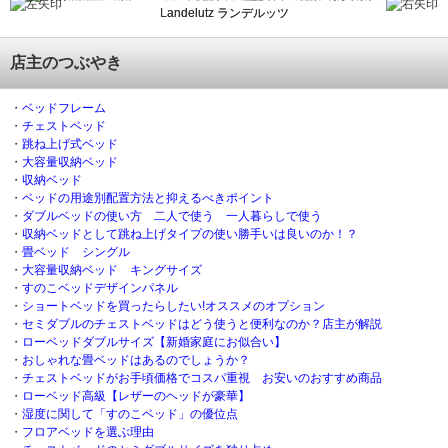
Landelutz ランデルッツ
店主のつぶやき
・
ベッドフレーム
・
チェストベッド
・
跳ね上げ式ベッド
・
大容量収納ベッド
・
収納ベッド
・
ベッドの用途別配置方法と抑えるべきポイント
・
ダブルベッドの使い方 二人で使う 一人暮らしで使う
・
収納ベッドとして跳ね上げタイプの使い勝手いは良いのか！？
・
畳ベッド シングル
・
大容量収納ベッド キングサイズ
・
すのこベッドデザインパネル
・
ショートベッドを買ったらしたい!オススメのオプション
・
セミダブルのチェストベッドはどう使うと便利なのか？店主が解説
・
ローベッドダブルサイズ【新婚家庭にお似合い】
・
おしゃれな畳ベッドはあるのでしょうか？
・
チェストベッドがお手頃価格でコスパ重視 お安いのおすすめ商品
・
ローベッド高級【レザーのヘッドが豪華】
・
湿度に関して「すのこベッド」の優位点
・
フロアベッドを選ぶ理由