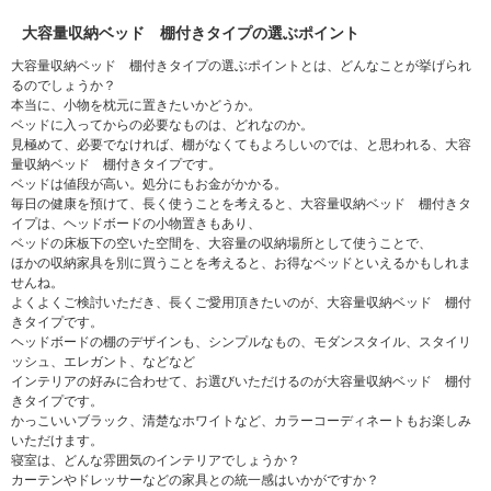
大容量収納ベッド 棚付きタイプの選ぶポイント
大容量収納ベッド 棚付きタイプの選ぶポイントとは、どんなことが挙げられ
るのでしょうか？
本当に、小物を枕元に置きたいかどうか。
ベッドに入ってからの必要なものは、どれなのか。
見極めて、必要でなければ、棚がなくてもよろしいのでは、と思われる、大容
量収納ベッド 棚付きタイプです。
ベッドは値段が高い。処分にもお金がかかる。
毎日の健康を預けて、長く使うことを考えると、大容量収納ベッド 棚付きタ
イプは、ヘッドボードの小物置きもあり、
ベッドの床板下の空いた空間を、大容量の収納場所として使うことで、
ほかの収納家具を別に買うことを考えると、お得なベッドといえるかもしれま
せんね。
よくよくご検討いただき、長くご愛用頂きたいのが、大容量収納ベッド 棚付
きタイプです。
ヘッドボードの棚のデザインも、シンプルなもの、モダンスタイル、スタイリ
ッシュ、エレガント、などなど
インテリアの好みに合わせて、お選びいただけるのが大容量収納ベッド 棚付
きタイプです。
かっこいいブラック、清楚なホワイトなど、カラーコーディネートもお楽しみ
いただけます。
寝室は、どんな雰囲気のインテリアでしょうか？
カーテンやドレッサーなどの家具との統一感はいかがですか？