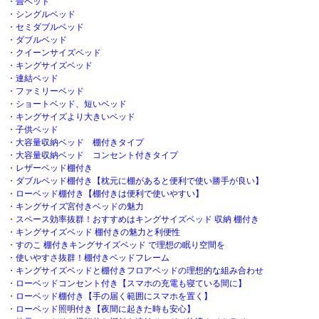
・
畳ベッド
・
シングルベッド
・
セミダブルベッド
・
ダブルベッド
・
クイーンサイズベッド
・
キングサイズベッド
・
連結ベッド
・
ファミリーベッド
・
ショートベッド、短いベッド
・
キングサイズより大きいベッド
・
子供ベッド
・
大容量収納ベッド 棚付きタイプ
・
大容量収納ベッド コンセント付きタイプ
・
レザーベッド棚付き
・
ダブルベッド棚付き【枕元に棚があると便利で使い勝手が良い】
・
ローベッド棚付き【棚付きは便利で使いやすい】
・
キングサイズ宮付きベッドの魅力
・
スペース効率抜群！おすすめはキングサイズベッド 収納 棚付き
・
キングサイズベッド 棚付きの魅力と利便性
・
すのこ 棚付きキングサイズベッド で理想の眠り空間を
・
使いやすさ抜群！棚付きベッドフレーム
・
キングサイズベッドと棚付きフロアベッドの理想的な組み合わせ
・
ローベッドコンセント付き【スマホの充電も寝ている間に】
・
ローベッド棚付き【手の届く範囲にスマホを置く】
・
ローベッド照明付き【夜間に起きた時も安心】