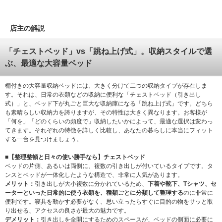
店主の解説
「チェストベッド」vs「跳ね上げ式」。収納スタイルで選
ぶ、最適な大容量ベッド
棚付きの大容量収納ベッドには、大きく分けて二つの収納タイプが存在しま
す。それは、日常の衣類などの収納に便利な「チェストベッド（引き出し
式）」と、ベッド下が丸ごと巨大な収納庫になる「跳ね上げ式」です。どちら
も素晴らしい収納力を誇りますが、その特性は大きく異なります。お客様が
「何を」「どのくらいの頻度で」収納したいかによって、最適な選択は変わっ
てきます。それぞれの特徴を詳しく比較し、あなたの暮らしに本当にフィット
する一台を見つけましょう。
■【整理整頓と日々の使い勝手なら】チェストベッド
ベッドの片側、あるいは両側に、複数の引き出しが付いているタイプです。タ
ンスとベッドが一体化したような構造で、非常に人気があります。
メリット：
引き出しが大小複数に分かれているため、
下着や靴下、Tシャツ、セ
ーターといった日常的に使う衣類を、種類ごとに分類して整理する
のに非常に
便利です。寝具を動かす必要がなく、思い立ったらすぐに目的の物をサッと取
り出せる、アクセスの良さが最大の魅力です。
デメリット：
引き出しを全開にするためのスペースが、ベッドの側面に必要に