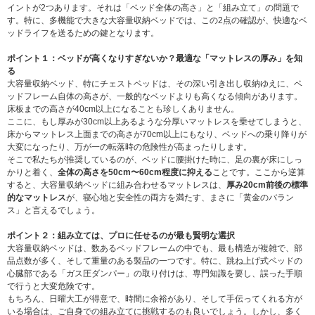
イントが2つあります。それは「ベッド全体の高さ」と「組み立て」の問題で
す。特に、多機能で大きな大容量収納ベッドでは、この2点の確認が、快適なベ
ッドライフを送るための鍵となります。
ポイント１：ベッドが高くなりすぎないか？最適な「マットレスの厚み」を知
る
大容量収納ベッド、特にチェストベッドは、その深い引き出し収納ゆえに、ベ
ッドフレーム自体の高さが、一般的なベッドよりも高くなる傾向があります。
床板までの高さが40cm以上になることも珍しくありません。
ここに、もし厚みが30cm以上あるような分厚いマットレスを乗せてしまうと、
床からマットレス上面までの高さが70cm以上にもなり、ベッドへの乗り降りが
大変になったり、万が一の転落時の危険性が高まったりします。
そこで私たちが推奨しているのが、ベッドに腰掛けた時に、足の裏が床にしっ
かりと着く、
全体の高さを50cm〜60cm程度に抑える
ことです。ここから逆算
すると、大容量収納ベッドに組み合わせるマットレスは、
厚み20cm前後の標準
的なマットレス
が、寝心地と安全性の両方を満たす、まさに「黄金のバラン
ス」と言えるでしょう。
ポイント２：組み立ては、プロに任せるのが最も賢明な選択
大容量収納ベッドは、数あるベッドフレームの中でも、最も構造が複雑で、部
品点数が多く、そして重量のある製品の一つです。特に、跳ね上げ式ベッドの
心臓部である「ガス圧ダンパー」の取り付けは、専門知識を要し、誤った手順
で行うと大変危険です。
もちろん、日曜大工が得意で、時間に余裕があり、そして手伝ってくれる方が
いる場合は、ご自身での組み立てに挑戦するのも良いでしょう。しかし、多く