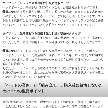
タイプ３：【リラックス重視派に】照明付きタイプ
ヘッドボードに、間接照明（LEDライトなど）が組み込まれたタイプです。
最適な使い方：
壁や天井を優しく照らす柔らかな光が、寝室をまるで高級ホテ
ルのような、リラックスできるムーディーな空間へと演出してくれます。手元
を照らす読書灯としての役割も果たすため、ベッドサイドにランプを置く必要
がなくなり、宮棚の上がすっきりと片付くというメリットもあります。
タイプ４：【生活感ゼロを目指す派に】隠す収納付きタイプ
一見するとシンプルな棚に見えながら、棚の天板がスライドしたり、扉が付い
ていたりして、内部に収納スペースが隠されている、最も進化したタイプで
す。
最適な使い方：
ごちゃごちゃしがちな充電ケーブルや、ティッシュボックス、
ハンドクリームといった生活感の出やすいアイテムを、すべて隠して収納する
ことができます。常に枕元をモデルルームのように美しく保ちたい、こだわり
派の方に最適です。
あなたがベッドに入ってから眠るまでの間に、枕元で何をしますか？その行動
を思い浮かべることが、あなたにぴったりの宮棚付き大容量収納ベッドを選ぶ
ための、最高のヒントになるはずです。
「ベッドの高さ」と「組み立て」。購入後に後悔しないた
めの２つの重要ポイント
最高の収納力と、便利な棚。理想のベッドを見つけたら、最後に、購入後に
「こんなはずじゃなかった…」と後悔しないための、非常に重要なチェックポ