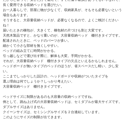
長く愛用できる収納ベッドを選びたい。
お一人暮らしで、部屋に物が少なくて、収納家具が、そもそも必要ないという
場合もあります。
そうすると、大容量収納ベッドが、必要なくなるので、よくご検討ください
ね！
届いたときの梱包が、大きくて、梱包材の片づけも割と大変です。
天然木製品ですと、かなり重いのが、大容量収納ベッド 棚付きタイプです。
配達されたときに、ベッドのパーツが多い。
細かくて小さな部材を無くしやすい。
ベッドの組み立てに時間がかかる。
引っ越しなどで運び出す際に、解体も大変。手間がかかる。
それが、大容量収納ベッド 棚付きタイプの欠点といえるかもしれません。
ヘッドボードが無いタイプのベッドのほうが、省スペースだし軽い、少し安
い。
ここまでしっかりした設計の、ヘッドボードや収納がついたタイプを
選ぶ理由は何でしょうか？しっかり考えたい、
大容量収納ベッド 棚付きタイプです。
ベッドサイズに制限があるのも大容量の収納ベッドですね。
例として、跳ね上げ式の大容量収納ベッドは、セミダブルが最大サイズです。
ダブルサイズはありません。
クイーンサイズは、セミシングルサイズを２台連結しています。
このようにサイズの制限が出てきます。