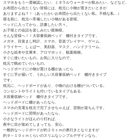
スマホをもう一度確認したい、ミネラルウォーターが飲みたい、などなど。
お布団から出たくない皆様には、枕元に小物が置きたいときが
ありますよね？！（あったかいお布団から出たくない私。不精な私…）
寝る前に、枕元へ常備したい小物がある皆様。
ベッドに入ってから、読書したい方々。
お子様との会話を楽しみたい親御様。
そんな皆様へ！！大容量収納ベッド 棚付きタイプです。
メガネ、目覚まし時計、スマホ、音楽プレイヤー、ゲーム、
ドライヤー、しぇばー、美顔器、マスク、ハンドクリーム、
小さな絵本や文庫本、アロマポット、観葉植物。
すぐに使いたいもの。お気に入りなので、
枕元で眺めていたいもの。
ヘッドボードに小物が置ける棚があったら
すぐに手が届いて、うれしい大容量収納ベッド 棚付きタイプ
です。
枕元に、ヘッドボードがあり、小物のおける棚がついている。
コンセントやライトも付いているタイプもある、
大容量収納ベッド 棚付きタイプです。
ヘッドボードに棚があったなら、
スマホの充電を枕元で完了させちゃえば、翌朝が楽ちんです。
ヘッドボードに照明があったなら、
小さなライトがほんのり灯れば、
夜中に目が覚めてしまっても、安心。
一般的なヘッドボードが約２０ｃｍの奥行きとなりますが
約９～１０ｃｍくらいのスリムなシンプルデザインなら、