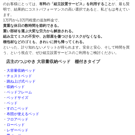
のお客様にとっては、
有料の「組立設置サービス」を利用すること
が、最も賢
明で、結果的にコストパフォーマンスの高い選択であると、私どもは考えてい
ます。
1万円から3万円程度の追加料金で、
貴重な休日の数時間を節約できる。
重い部材を運ぶ大変な労力から解放される。
組み立てミスの不安や、お部屋を傷つけるリスクがなくなる。
梱包材などのゴミも、きれいに持ち帰ってくれる。
といった、計り知れないメリットが得られます。安全と安心、そして時間を買
う、という視点で、ぜひ組立設置サービスのご利用をご検討ください。
店主のつぶやき 大容量収納ベッド 棚付きタイプ
・
大容量収納ベッド
・
チェストベッド
・
跳ね上げ式ベッド
・
収納ベッド
・
ベッドフレーム
・
ベッドサイズ
・
ベッド
・
すのこベッド
・
布団が使えるベッド
・
フロアベッド
・
ローベッド
・
レザーベッド