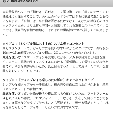
類と機能性の選び方
大容量収納ベッドの「棚付き（宮付き）」を選ぶ際、その「棚」のデザインや
機能性にも注目することで、あなたのベッドライフはさらに快適で豊かなもの
になります。「宮棚」は、単に物が置けるだけでなく、あなたの就寝前のリラ
ックスタイムを、より上質な時間へと演出してくれる重要なスペースです。こ
こでは、代表的な宮棚の種類と、それぞれの機能性について詳しくご紹介しま
す。
タイプ１：【シンプル派におすすめ】スリム棚＋コンセント
最もスタンダードで、どんな方にも使いやすいのがこのタイプです。奥行きが
10cm〜15cm程度のシンプルな棚に、2口コンセントが付いています。
最適な使い方：
スマートフォンを充電しながら、メガネや目覚まし時計を置
く。まさに、現代のライフスタイルにおける「最低限にして最強」の組み合わ
せです。余計な装飾がないため、見た目もすっきりとしており、ミニマルな空
間を好む方にぴったりです。
タイプ２：【ディスプレイも楽しみたい派に】キャビネットタイプ
シンプルな棚タイプから一歩進化し、棚の奥や側面に立ち上がりがある、箱型
（キャビネット）の宮棚です。
最適な使い方：
置いた物が後ろや横に落ちる心配がないため、フォトフレーム
やお気に入りの雑貨、アロマディフューザーなどを、安心して飾ることができ
ます。文庫本などを立てて並べることも可能です。「魅せる収納」として、枕
元を自分らしくコーディネートしたい方におすすめです。