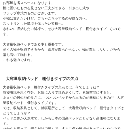
お部屋を省スペースになります。
棚に置いたものを見せない工夫ができる、引き出し式や
フラップ扉式のものがございます。
小物は置きたいけど、ごちゃごちゃするのが嫌な方へ。
スッキリとした環境を保ちたい皆様へ。
きれいに収納したい皆様へ、ぜひ大容量収納ベッド 棚付きタイプ なので
す。
大容量収納ベッドである事も重要です。
多くの物を収納できるから、部屋が散らからない、物が散乱しない。だから、
落ち着いて眠れる。
これも魅力ですね。
大容量収納ベッド 棚付きタイプの欠点
大容量収納ベッド 棚付きタイプの欠点とは、何でしょうね？
就寝環境を思う存分、お気に入りで埋め尽くして、素敵空間にすると、
あまりの居心地の良さに、ついついベッドから出るのが無精になるのが、大容
量収納ベッド 棚付きタイプです。
では、収納家具として、就寝場所として、大容量収納ベッド 棚付きタイプは
どうでしょうか？
ベッド全体が天然木で、しかも日本の国産ベッドだとかなり高価格になりま
す。
だからと言って、安さだけで選んで、すぐに傷や破損があってもいやなので、