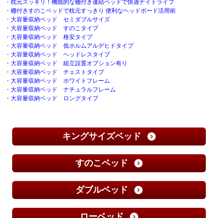
・
枕元スッキリ！機能的な棚付き連結ベッドで快適ナイトライフ
・
棚付きすのこベッドで枕元すっきり 便利なヘッドボード活用術
・
大容量収納ベッド セミダブルサイズ
・
大容量収納ベッド すのこタイプ
・
大容量収納ベッド 格安タイプ
・
大容量収納ベッド 低ホルムアルデヒドタイプ
・
大容量収納ベッド ヘッドレスタイプ
・
大容量収納ベッド 組立設置オプション有り
・
大容量収納ベッド チェストタイプ
・
大容量収納ベッド ホワイトフレーム
・
大容量収納ベッド ナチュラルフレーム
・
大容量収納ベッド ロングタイプ
キングサイズベッド
すのこベッド
ダブルベッド
ローベッド