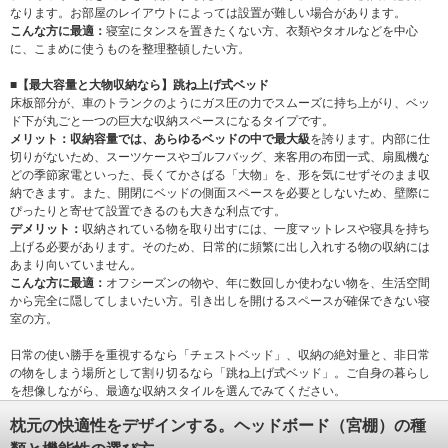
なります。お部屋のレイアウトによっては設置が難しい場合があります。
こんな方に最適：
寝室にタンスを置きたくない方、衣類やタオルなどを中心
に、こまめに使うものを整理整頓したい方。
■【最大容量と大物収納なら】跳ね上げ式ベッド
床板部分が、車のトランクのようにガス圧の力でスムーズに持ち上がり、ベッ
ド下が丸ごと一つの巨大な収納スペースになるタイプです。
メリット：
収納容量では、あらゆるベッドの中で最大級
を誇ります。内部に仕
切りがないため、スーツケースやゴルフバッグ、来客用の布団一式、扇風機な
どの季節家電といった、長くてかさばる「大物」を、形を気にせずそのまま収
納できます。また、開閉にベッドの側面スペースを必要としないため、壁際に
ぴったりと寄せて設置できるのも大きな利点です。
デメリット：
収納されている物を取り出すには、一度マットレスや寝具を持ち
上げる必要があります。そのため、日常的に頻繁に出し入れする物の収納には
あまり向いていません。
こんな方に最適：
オフシーズンの物や、年に数回しか使わない物を、生活空間
から完全に隠してしまいたい方。引き出しを開けるスペースが確保できない寝
室の方。
日常の使い勝手を重視するなら「チェストベッド」、収納の絶対量と、非日常
の物をしまう場所として割り切るなら「跳ね上げ式ベッド」。ご自身の暮らし
を想像しながら、最適な収納スタイルを選んでみてください。
枕元の快適性をデザインする。ヘッドボード（宮棚）の種