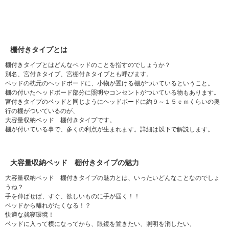
棚付きタイプとは
棚付きタイプとはどんなベッドのことを指すのでしょうか？
別名、宮付きタイプ、宮棚付きタイプとも呼びます。
ベッドの枕元のヘッドボードに、小物が置ける棚がついているということ。
棚の付いたヘッドボード部分に照明やコンセントがついている物もあります。
宮付きタイプのベッドと同じようにヘッドボードに約９～１５ｃｍくらいの奥
行の棚がついているのが、
大容量収納ベッド 棚付きタイプです。
棚が付いている事で、多くの利点が生まれます。詳細は以下で解説します。
大容量収納ベッド 棚付きタイプの魅力
大容量収納ベッド 棚付きタイプの魅力とは、いったいどんなことなのでしょ
うね？
手を伸ばせば、すぐ、欲しいものに手が届く！！
ベッドから離れがたくなる！？
快適な就寝環境！
ベッドに入って横になってから、眼鏡を置きたい、照明を消したい、