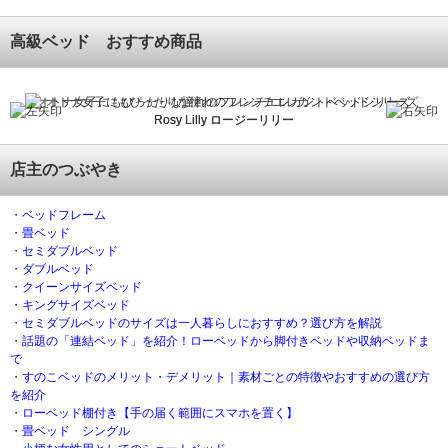
高級ベッド おすすめ商品
オトナ女子にもぴったりな憧れのフレンチエレガントベッドシリーズ
リク
Rosy Lilly ロージーリリー
店主のつぶやき
・
ベッドフレーム
・
畳ベッド
・
セミダブルベッド
・
ダブルベッド
・
クイーンサイズベッド
・
キングサイズベッド
・
セミダブルベッドのサイズは一人暮らしにおすすめ？選び方を解説
・
話題の「連結ベッド」を紹介！ローベッドから脚付きベッドや収納ベッドま
で
・
すのこベッドのメリット・デメリット｜素材ごとの特徴やおすすめの選び方
を紹介
・
ローベッド棚付き【手の届く範囲にスマホを置く】
・
畳ベッド シングル