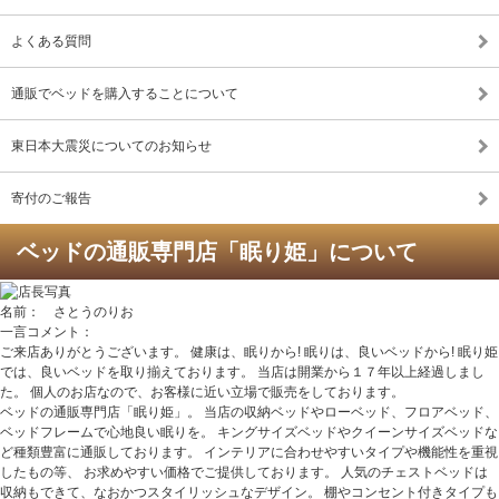
よくある質問
通販でベッドを購入することについて
東日本大震災についてのお知らせ
寄付のご報告
ベッドの通販専門店「眠り姫」について
名前： さとうのりお
一言コメント：
ご来店ありがとうございます。 健康は、眠りから! 眠りは、良いベッドから! 眠り姫
では、良いベッドを取り揃えております。 当店は開業から１７年以上経過しまし
た。 個人のお店なので、お客様に近い立場で販売をしております。
ベッドの通販専門店「眠り姫」。 当店の収納ベッドやローベッド、フロアベッド、
ベッドフレームで心地良い眠りを。 キングサイズベッドやクイーンサイズベッドな
ど種類豊富に通販しております。 インテリアに合わせやすいタイプや機能性を重視
したもの等、 お求めやすい価格でご提供しております。 人気のチェストベッドは
収納もできて、なおかつスタイリッシュなデザイン。 棚やコンセント付きタイプも