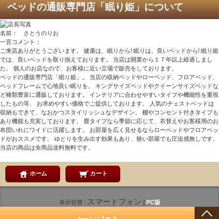
ベッドの通販専門店「眠り姫」について
名前： さとうのりお
一言コメント：
ご来店ありがとうございます。 健康は、眠りから! 眠りは、良いベッドから! 眠り姫
では、良いベッドを取り揃えております。 当店は開業から１７年以上経過しまし
た。 個人のお店なので、お客様に近い立場で販売をしております。
ベッドの通販専門店「眠り姫」。 当店の収納ベッドやローベッド、フロアベッド、
ベッドフレームで心地良い眠りを。 キングサイズベッドやクイーンサイズベッドな
ど種類豊富に通販しております。 インテリアに合わせやすいタイプや機能性を重視
したもの等、 お求めやすい価格でご提供しております。 人気のチェストベッドは
収納もできて、なおかつスタイリッシュなデザイン。 棚やコンセント付きタイプも
あり機能も充実しております。 畳タイプなら季節に応じて、衣替えやお客様用のお
布団いれにワイドに活躍します。 お部屋を広く見せるならローベッドやフロアベッ
ドがおススメです。 ゆとりを生み出す効果もあり、狭い部屋でも圧迫感無しです。
当店の商品は全商品送料無料です。
ホーム
カート
スマートフォン
表示切替 :
|
PC版
CopyRight (C) 2008-2026 ベッド通販 眠り姫 All Rights Reserved.