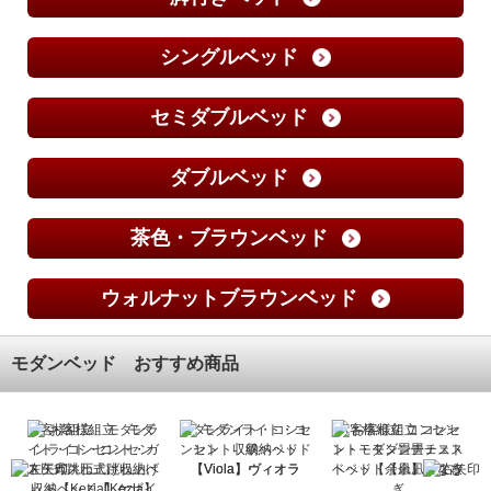
シングルベッド
セミダブルベッド
ダブルベッド
茶色・ブラウンベッド
ウォルナットブラウンベッド
モダンベッド おすすめ商品
セ
お客様組立 モダンラ
モダンライト・コンセ
お客様組立 コンセン
イト・コンセント・ガ
ント 収納ベッド
ト・モダン畳チェスト
ス圧式跳ね上げ収納ベ
【Viola】ヴィオラ
ベッド【余凪】よなぎ
ッド【Kezia】ケザイ