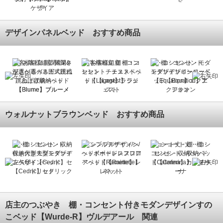
ア
デザインパネルベッド おすすめ商品
ベ
お客様組立 開閉&深さ
お客様組立 棚・コン
棚・コンセント・モダ
ゴ
が選べるガス圧式跳ね
セント チェストベッ
ンデザインローベッド
上げ収納ベッド
ド【Lagest】ラジェ
【Equation】エクア
【Blume】ブルーメ
スト
シオン
ウォルナットブラウンベッド おすすめ商品
ダ
棚・コンセント・収納
シンプルデザイン/ヘ
ショート丈・棚・コン
付
付き大型モダンデザイ
ッドボードレスフロア
セント・収納ベッド
げ
ンベッド【Cedric】セ
ベッド【Rainette】レ
【Caterina】カテリー
サ
ドリック
ネット
ナ
店主のつぶやき 棚・コンセント付きモダンデザインすの
こベッド【Wurde-R】ヴルデアール 関連