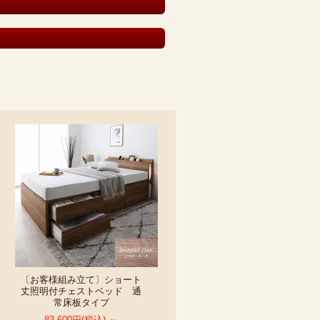
〔お客様組み立て〕ショート
丈照明付チェストベッド 通
常床板タイプ
83,600円(税込) ～