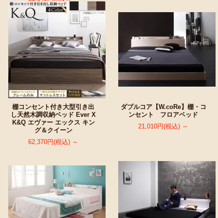
棚コンセント付き大型引き出
ダブルコア【W.coRe】棚・コ
し天然木調収納ベッド Ever X
ンセント フロアベッド
K&Q エヴァー エックス キン
21,010円(税込) ～
グ＆クイーン
62,370円(税込) ～