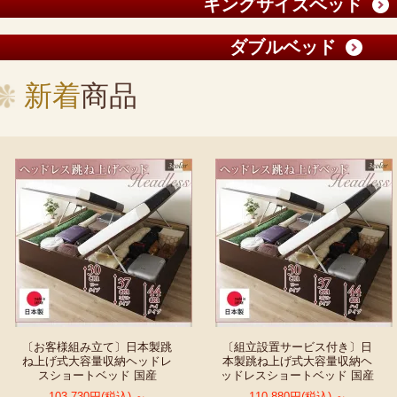
キングサイズベッド
ダブルベッド
新着
商品
〔お客様組み立て〕日本製跳
〔組立設置サービス付き〕日
ね上げ式大容量収納ヘッドレ
本製跳ね上げ式大容量収納ヘ
スショートベッド 国産
ッドレスショートベッド 国産
103,730円(税込) ～
110,880円(税込) ～