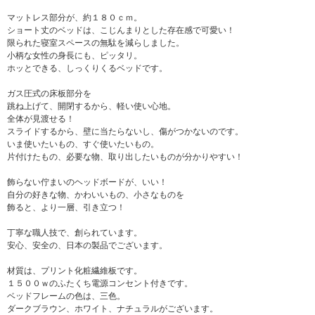
マットレス部分が、約１８０ｃｍ。
ショート丈のベッドは、こじんまりとした存在感で可愛い！
限られた寝室スペースの無駄を減らしました。
小柄な女性の身長にも、ピッタリ。
ホッとできる、しっくりくるベッドです。
ガス圧式の床板部分を
跳ね上げて、開閉するから、軽い使い心地。
全体が見渡せる！
スライドするから、壁に当たらないし、傷がつかないのです。
いま使いたいもの、すぐ使いたいもの。
片付けたもの、必要な物、取り出したいものが分かりやすい！
飾らない佇まいのヘッドボードが、いい！
自分の好きな物、かわいいもの、小さなものを
飾ると、より一層、引き立つ！
丁寧な職人技で、創られています。
安心、安全の、日本の製品でございます。
材質は、プリント化粧繊維板です。
１５００ｗのふたくち電源コンセント付きです。
ベッドフレームの色は、三色。
ダークブラウン、ホワイト、ナチュラルがございます。