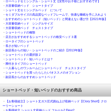
・
ローベッドセミシングル・ショート丈【女性やお子様におすすめです】
・
大容量収納ベッド ショートタイプ
・
ショート丈セミシングルベッド について
・
セミダブルサイズの高品質なベッドフレームで、快適な睡眠を手に入れよう
・
おすすめのショートベッド（短いベッド）と間違えない選び方【2021年版】
・
大容量収納ベッド シングルサイズ
・
大容量収納ベッド チェストタイプ
・
ショートベッドの種類
・
店主がおすすめするショートベッドの格安ベッド３選
・
ロータイプのショートベッド
・
長さが短いベッド
・
副店長からの短い・ショートベッドのご紹介【2013年版】
・
ショートベッドの選択肢２
・
ショートベッド・短いベッドとは？
・
脚付きタイプのショートベッド
・
一人暮らしのワンルームにショートベッド チェストタイプ
・
ショートベッドを買ったらしたい!オススメのオプション
・
副店長からのおすすめショートベッド
ショートベッド・短いベッドのおすすめ商品
・
【お客様組立】ショート丈ガス圧式跳ね上げ収納ベッド【Clory Short】クロ
ーリーショート
・
お客様組立 ショート丈収納ベッド フルール2 Fleur2