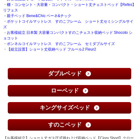
・
棚・コンセント・大容量・コンパクト・ショート丈チェストベッド【Refes】
リフェス
・
親子ベッド Bene&Chic ベーネ&チック
・
ポケットコイルマットレス すのこフレーム ショート丈セミシングルサイ
ズ
・
お客様組立 日本製 大容量コンパクトすのこチェスト収納ベッド Shocoto シ
ョコット
・
ボンネルコイルマットレス すのこフレーム セミダブルサイズ
・
【組立設置】ショート丈収納ベッド フルール2 Fleur2
ダブルベッド
ローベッド
キングサイズベッド
すのこベッド
【お客様組立】ショート丈ガス圧式跳ね上げ収納ベッド【Clory Short】クロー