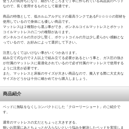
使う人の気持ちになり、細かいところまで丁寧に作られている高品質のベッド
なので、長く使用するものとして最適です。
商品の特徴として、低ホルムアルデヒドの最高ランクであるF☆☆☆☆の部材を
使用しているので身体にも優しい商品です。
マットレスは２種類から選ぶ事ができ、ボンネルコイルマットレスとポケット
コイルマットレスの二つの種類があります。
ボンネルコイルの方が少し堅く、ポケットコイルの方は少し柔らかい感触とな
っているので、お好みによって選択して下さい。
注意しなくてはいけない事がいくつかあります。
組み立て式なので２人以上で組み立てる必要があるという事と、ガス圧の強さ
が付属のマットレスに最適化されているので必ず付属のマットレスで使用する
ように注意が必要です。
また、マットレスと床板のサイズが大きい商品なので、搬入する際に大丈夫な
サイズかどうかは十分に確かめてから購入しましょう。
商品紹介
ベッドに無駄をなくしコンパクトにした「クローリーショート」のご紹介で
す。
通常のマットレスの丈だとちょっと大きすぎる、
狭いお部屋にあとちょっとが入らないという悩みを解決したベッドを実現しま