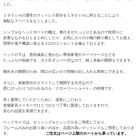
した。
１９５ｃｍの通常のマットレス部分を１８０ｃｍに抑えることにより、
無駄なスペースをなくしました。
シンプルなヘッドボードの棚は、奥行きがたっぷりとあるので枕周りに
必要なものをひとまとめにしたり、お気に入りの小物の飾り棚としても使え、
照明や電子機器に使える２口のコンセントを備えております。
ベッドの下は、普段滅多に使わない季節家電やスーツケースなどを
たっぷりの収納でき、ガス圧ダンパー式なので、軽く床板の開閉もできます。
横向きの開閉のため、間口が広いので荷物の出し入れも簡単にできます。
さらに、床板部分がスライドして開閉する方式なので、
壁にぴったりつけられるのも「クローリーショート」の特徴です。
長く愛用していただくために、国産にこだわり、
老舗家具メーカーでひとつひとつ丁寧に製造しておりますので、
安心の品質を実感できます。
ベッドサイズは、セミシングルとシングルをご用意しており、
フレームのみのお取り扱いのほか、品質の高いマットレスもご用意しておりま
す。