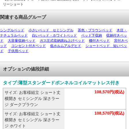
リーショート
関連する商品グループ
シングルベッド
小さいベッド セミシングル
茶色・ブラウンベッド
木目・
ナチュラルベッド
白いベッド・ホワイトベッド
ベッド下収納
収納付きベッ
ド
大容量収納ベッド
ガス圧式収納跳ね上げベッド
棚付きベッド
宮付きベ
ッド
コンセント付きベッド
低ホルムアルデヒド
ショートベッド 短いベッ
ド
子供用ベッド
オプションの値段詳細
タイプ:薄型スタンダードボンネルコイルマットレス付き
108,570円(税込)
サイズ: お客様組立 ショート丈
横開き セミシングル 深さラー
ジ ダークブラウン
108,570円(税込)
サイズ: お客様組立 ショート丈
横開き セミシングル 深さラー
ジ ホワイト