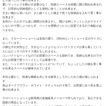
より楽々と行う事が出来ます。
重いマットレスを動かす必要がなく、収納スペースを頻繁に開け閉め出来るの
で、日常的な収納場所としても便利に使うことが出来ます。
大きい物から長いもの、また細々とした物まで色々な収納品を入れて置く事が
出来ます。
女性の一人の力でも楽に開閉が出来ますし、開ける時にマットレスがスライド
しないので壁にぶつからず、ベッドを壁際ぴったりに設置できるので無駄があ
りません。
また、クローリーショートは名前の通り、180cmというショート丈のサイズに
なっています。
小柄な方や女性など、大きなベッドよりもコンパクトサイズが落ち着くという
人にはピッタリのサイズ感かもしれません。
コンパクトなベッドなのでお部屋のスペースも節約でき、収納も出来るので小
さなお部屋で使うベッドとしては最適です。
また、ヘッドボードにはコンセントがついていて、ちょっとした小物を置く事
が出来るスペースが確保されています。
木目も暖かく、快適な睡眠を共にする家具としてのこだわり感が感じられま
す。
色はダークブラウン・ホワイト・ナチュラルの３色で、お部屋に合う色を選ぶ
事が出来ます。
クローリーショートは群馬県の老舗家具メーカーで作られており、安心できる
国産の商品となっています。