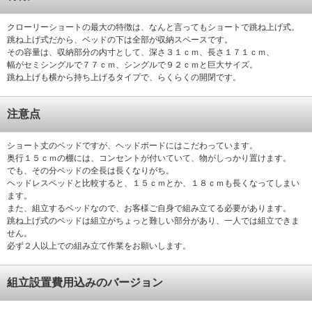
クローリーショートの最大の特徴は、なんと言ってもショートで跳ね上げ式。
跳ね上げ式だから、ベッドの下は全部が収納スペースです。
その容量は、収納部分の内寸として、深さ３１ｃｍ、長さ１７１ｃｍ、
幅がセミシングルで７７ｃｍ、シングルで９２ｃｍと巨大サイズ。
跳ね上げも横から持ち上げるタイプで、らくらくの開閉です。
注意点
ショート丈のベッドですが、ヘッドボードにはこだわっています。
奥行１５ｃｍの棚には、コンセントが付いていて、物がしっかり置けます。
でも、その分ベッドの全長は長くなりがち。
ヘッドレスベッドと比較すると、１５ｃｍとか、１８ｃｍも長くなってしまい
ます。
また、組立するベッドなので、お客様ご自身で組み立てる必要があります。
跳ね上げ式のベッドは組立がちょっと難しい部分があり、一人では組立できま
せん。
必ず２人以上での組み立て作業をお願いします。
組立設置費用込みのバージョン