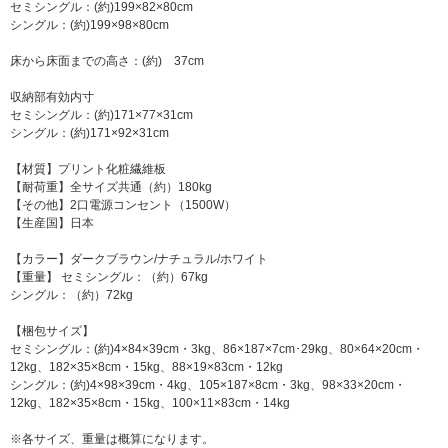
セミシングル：(約)199×82×80cm
シングル：(約)199×98×80cm
床から床面までの高さ：(約) 37cm
収納部有効内寸
セミシングル：(約)171×77×31cm
シングル：(約)171×92×31cm
【材質】プリント化粧繊維板
【耐荷重】全サイズ共通（約）180kg
【その他】2口電源コンセント（1500W）
【生産国】日本
【カラー】ダークブラウン/ナチュラル/ホワイト
【重量】 セミシングル：（約）67kg
シングル：（約）72kg
【梱包サイズ】
セミシングル：(約)4×84×39cm・3kg、86×187×7cm･29kg、80×64×20cm・
12kg、182×35×8cm・15kg、88×19×83cm・12kg
シングル：(約)4×98×39cm・4kg、105×187×8cm・3kg、98×33×20cm・
12kg、182×35×8cm・15kg、100×11×83cm・14kg
※各サイズ、重量は概算になります。