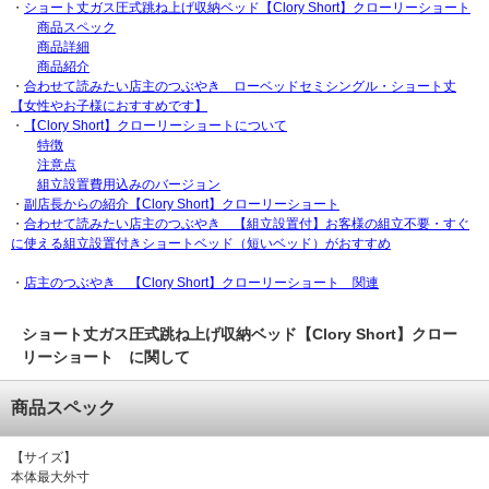
・
ショート丈ガス圧式跳ね上げ収納ベッド【Clory Short】クローリーショート
商品スペック
商品詳細
商品紹介
・
合わせて読みたい店主のつぶやき ローベッドセミシングル・ショート丈
【女性やお子様におすすめです】
・
【Clory Short】クローリーショートについて
特徴
注意点
組立設置費用込みのバージョン
・
副店長からの紹介【Clory Short】クローリーショート
・
合わせて読みたい店主のつぶやき 【組立設置付】お客様の組立不要・すぐ
に使える組立設置付きショートベッド（短いベッド）がおすすめ
・
店主のつぶやき 【Clory Short】クローリーショート 関連
ショート丈ガス圧式跳ね上げ収納ベッド【Clory Short】クロー
リーショート に関して
商品スペック
【サイズ】
本体最大外寸