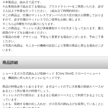
※本製品は、組み立て品です。
※お客様自身で組み立てる場合は、プラスドライバーをご用意いただき、必ず
２人以上で作業を行ってください。（組み立て時間約60分）
※この商品は、付属のマットレスでダンパーのガス圧の強さが調整しておりま
すので、必ず付属のマットレスでのご使用をお願い致します。
※こちらは5梱包でのお届けになります。
※この商品は、マットレス及び床板梱包サイズが大きくなっております。搬入
経路のサイズをお確かめください。
※製品の仕様・デザインは、予告なく変更する場合がございます。予めご了承
ください。
※写真の色調は、モニターの機種や設定により実際の商品と異なる場合がござ
います。
商品詳細
ショート丈ガス圧式跳ね上げ収納ベッド【Clory Short】クローリーショート
は、機能的に作られたオシャレなベッドです。
商品の特徴は色々とありますが、まずはベッドの下に大容量の収納スペースが
あるという所が最大の特徴でしょう。
マットレスの下の部分が、まるまると収納スペースとして利用できるようにな
っています。
しかも、収納する物の出し入れが、ガス圧式の跳ね上げを採用していることに