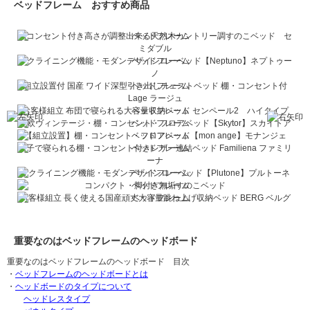
ベッドフレーム おすすめ商品
棚コンセント付き高さが調整出来る天然木カントリー調すのこベッド セ
ミダブル
リクライニング機能・モダンデザインローベッド【Neptuno】ネプトゥー
ノ
組立設置付 国産 ワイド深型引き出しチェストベッド 棚・コンセント付
Lage ラージュ
お客様組立 布団で寝られる大容量収納ベッド センペール2 ハイタイプ
北欧ヴィンテージ・棚・コンセント・フロアベッド【Skytor】スカイトア
【組立設置】棚・コンセント・フロアベッド【mon ange】モナンジェ
親子で寝られる棚・コンセント付きレザー連結ベッド Familiena ファミリ
ーナ
リクライニング機能・モダンデザインローベッド【Plutone】プルトーネ
コンパクト・脚付き無垢すのこベッド
お客様組立 長く使える国産頑丈大容量跳ね上げ収納ベッド BERG ベルグ
重要なのはベッドフレームのヘッドボード
重要なのはベッドフレームのヘッドボード 目次
・
ベッドフレームのヘッドボードとは
・
ヘッドボードのタイプについて
ヘッドレスタイプ