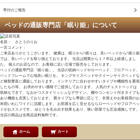
寄付のご報告
ベッドの通販専門店「眠り姫」について
名前： さとうのりお
一言コメント：
ご来店ありがとうございます。 健康は、眠りから! 眠りは、良いベッドから! 眠り姫
では、良いベッドを取り揃えております。 当店は開業から１７年以上経過しまし
た。 個人のお店なので、お客様に近い立場で販売をしております。
ベッドの通販専門店「眠り姫」。 当店の収納ベッドやローベッド、フロアベッド、
ベッドフレームで心地良い眠りを。 キングサイズベッドやクイーンサイズベッドな
ど種類豊富に通販しております。 インテリアに合わせやすいタイプや機能性を重視
したもの等、 お求めやすい価格でご提供しております。 人気のチェストベッドは
収納もできて、なおかつスタイリッシュなデザイン。 棚やコンセント付きタイプも
あり機能も充実しております。 畳タイプなら季節に応じて、衣替えやお客様用のお
布団いれにワイドに活躍します。 お部屋を広く見せるならローベッドやフロアベッ
ドがおススメです。 ゆとりを生み出す効果もあり、狭い部屋でも圧迫感無しです。
当店の商品は全商品送料無料です。
ホーム
カート