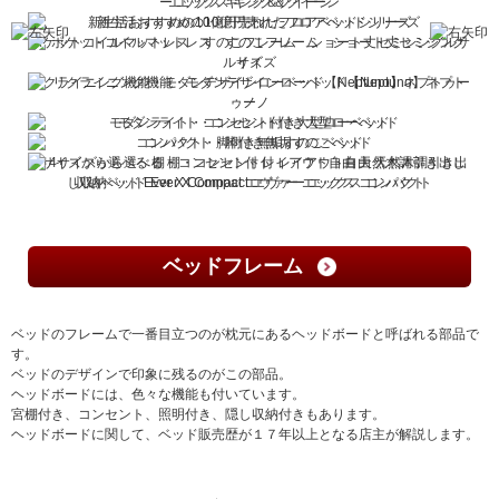
エックス キング＆クイーン
新生活おすすめの10億円売れたフロアベッドシリーズ
ポケットコイルマットレス すのこフレーム ショート丈セミシングルサ
イズ
リクライニング機能・モダンデザインローベッド【Neptuno】ネプトゥー
ノ
モダンライト・コンセント付き大型ローベッド
コンパクト・脚付き無垢すのこベッド
4サイズから選べる 棚・コンセント付 レイアウト自由 天然木調引き出し
収納ベッド Ever X Compact エヴァー エックス コンパクト
ベッドフレーム
ベッドのフレームで一番目立つのが枕元にあるヘッドボードと呼ばれる部品で
す。
ベッドのデザインで印象に残るのがこの部品。
ヘッドボードには、色々な機能も付いています。
宮棚付き、コンセント、照明付き、隠し収納付きもあります。
ヘッドボードに関して、ベッド販売歴が１７年以上となる店主が解説します。