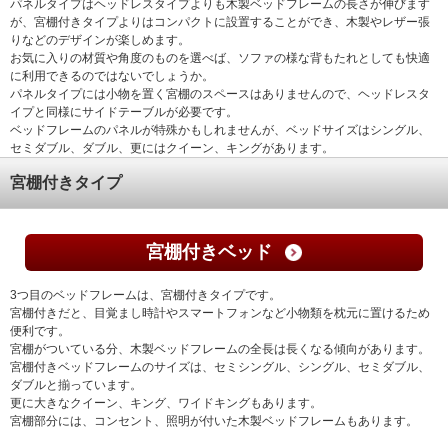
パネルタイプはヘッドレスタイプよりも木製ベッドフレームの長さが伸びます
が、宮棚付きタイプよりはコンパクトに設置することができ、木製やレザー張
りなどのデザインが楽しめます。
お気に入りの材質や角度のものを選べば、ソファの様な背もたれとしても快適
に利用できるのではないでしょうか。
パネルタイプには小物を置く宮棚のスペースはありませんので、ヘッドレスタ
イプと同様にサイドテーブルが必要です。
ベッドフレームのパネルが特殊かもしれませんが、ベッドサイズはシングル、
セミダブル、ダブル、更にはクイーン、キングがあります。
宮棚付きタイプ
宮棚付きベッド
3つ目のベッドフレームは、宮棚付きタイプです。
宮棚付きだと、目覚まし時計やスマートフォンなど小物類を枕元に置けるため
便利です。
宮棚がついている分、木製ベッドフレームの全長は長くなる傾向があります。
宮棚付きベッドフレームのサイズは、セミシングル、シングル、セミダブル、
ダブルと揃っています。
更に大きなクイーン、キング、ワイドキングもあります。
宮棚部分には、コンセント、照明が付いた木製ベッドフレームもあります。