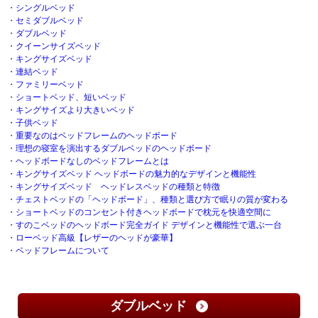
・
シングルベッド
・
セミダブルベッド
・
ダブルベッド
・
クイーンサイズベッド
・
キングサイズベッド
・
連結ベッド
・
ファミリーベッド
・
ショートベッド、短いベッド
・
キングサイズより大きいベッド
・
子供ベッド
・
重要なのはベッドフレームのヘッドボード
・
理想の寝室を演出するダブルベッドのヘッドボード
・
ヘッドボードなしのベッドフレームとは
・
キングサイズベッド ヘッドボードの魅力的なデザインと機能性
・
キングサイズベッド ヘッドレスベッドの種類と特徴
・
チェストベッドの「ヘッドボード」、種類と選び方で眠りの質が変わる
・
ショートベッドのコンセント付きヘッドボードで枕元を快適空間に
・
すのこベッドのヘッドボード完全ガイド デザインと機能性で選ぶ一台
・
ローベッド高級【レザーのヘッドが豪華】
・
ベッドフレームについて
ダブルベッド