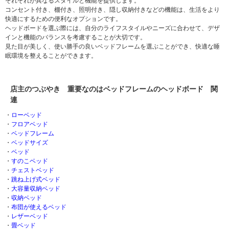
それぞれが異なるスタイルと機能を提供します。
コンセント付き、棚付き、照明付き、隠し収納付きなどの機能は、生活をより
快適にするための便利なオプションです。
ヘッドボードを選ぶ際には、自分のライフスタイルやニーズに合わせて、デザ
インと機能のバランスを考慮することが大切です。
見た目が美しく、使い勝手の良いベッドフレームを選ぶことができ、快適な睡
眠環境を整えることができます。
店主のつぶやき 重要なのはベッドフレームのヘッドボード 関
連
・
ローベッド
・
フロアベッド
・
ベッドフレーム
・
ベッドサイズ
・
ベッド
・
すのこベッド
・
チェストベッド
・
跳ね上げ式ベッド
・
大容量収納ベッド
・
収納ベッド
・
布団が使えるベッド
・
レザーベッド
・
畳ベッド