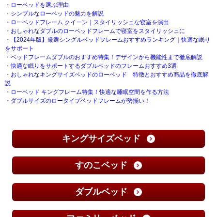
・
ローベッドを選ぶ理由
・
シンプルなローベッドの魅力を解説
・
ローベッドフレーム クイーン｜スタイリッシュな寝室を演出
・
おしゃれなダブルのローベッドフレームで寝室をスタイリッシュに
・
【2024年版】厳選シングルベッドフレームおすすめランキング｜快適な眠り
をサポート
・
ベッドフレームダブルのおすすめ特集！デザインから機能性まで徹底解説
・
快適な眠りをサポートするダブルベッドのフレームおすすめ3選
・
おしゃれなキングサイズベッドのローベッド 特徴とおすすめ商品を徹底解
説
・
ローベッド キングフレーム特集！快適な睡眠空間を作る方法
・
ダブルサイズのロータイプベッドフレームが勢揃い！
キングサイズベッド
すのこベッド
ダブルベッド