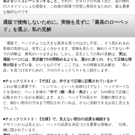
高さをシミュレーションすること。
それが、カタログの写真で見た、あの憧れ
のスタイリッシュな寝室を、ご自身の部屋で完璧に再現するための、最も重要
な秘訣なのです。
通販で後悔しないために。実物を見ずに「最高のローベッ
ド」を選ぶ、私の見解
「通販で、ベッドのような大きな家具を買うのは少し不安」。そう思われるお
客様の気持ちは、非常によく分かります。実物を見たり、触れたりできない中
での決断は、勇気がいりますよね。しかし、店主としての私の見解は、
実は、
通販ページには、実店舗で5分間眺めるよりも、遥かに多くの、そして正確な情
報が詰まっている
、というものです。ここでは、その情報を読み解き、「良い
品」を見つけ出すための、プロのチェックリストをご紹介します。
■チェックリスト１：【寸法】は、外寸まで正確に記載されているか？
これが最も重要です。「シングル」といった名称だけでなく、ヘッドボードな
どを含めた、ベッド全体の
「外寸（幅・長さ・高さ）」
が、1cm単位で正確に
記載されているかを確認します。また、ベッド下の高さや、宮棚の奥行きな
ど、細かい部分の寸法まで明記されていれば、さらに信頼できるお店と言える
でしょう。
■チェックリスト２：【仕様】で、見えない部分の品質を確認する
デザインからは見えない、ベッドの品質を決定づける重要な情報が、「仕様」
欄に隠されています。