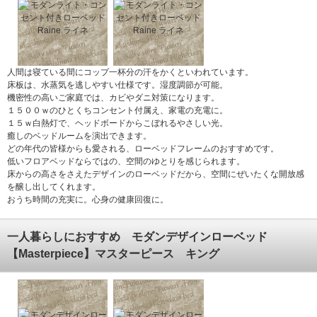
人間は寝ている間にコップ一杯分の汗をかくといわれています。
床板は、水蒸気を逃しやすい仕様です。湿度調節が可能。
機密性の高いご家庭では、カビやダニ対策になります。
１５００ｗのひとくちコンセント付属え、家電の充電に。
１５ｗ白熱灯で、ヘッドボードからこぼれるやさしい光。
癒しのベッドルームを演出できます。
どの年代の皆様からも愛される、ローベッドフレームのおすすめです。
低いフロアベッドならではの、空間のゆとりを感じられます。
床からの高さをさえたデザインのローベッドだから、空間にぜいたくな開放感
を醸し出してくれます。
おうち時間の充実に。心身の健康回復に。
一人暮らしにおすすめ モダンデザインローベッド
【Masterpiece】マスターピース キング