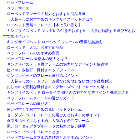
・
ベッドフレーム
・
ベッドサイズ
・
ローベッドフレームの魅力とおすすめ商品５選
・
一人暮らしにおすすめのキングサイズベッドとは？
・
ローベッド天然木フレーム【木は良い香り】
・
キングサイズベッド マットレス付きのおすすめ 店員が解説する選び方とお
すすめポイント
・
キングサイズベッド ローベッド フレームの豊富な品揃え
・
ローベッド 人気、おすすめ商品
・
ベッドフレームのおすすめ商品
・
ベッドフレーム 天然木の魅力とは？
・
キングサイズベッド畳フレームの魅力的なデザインと快適性
・
使いやすさ抜群！棚付きベッドフレーム
・
シングルベッドのフレーム選びのポイント
・
一人暮らしのベッドフレーム選びに失敗しないコツを徹底解説
・
おしゃれで便利な棚付きキングサイズベッドフレームの魅力
・
キングサイズベッド ロータイプ 棚付きの魅力的なデザインと機能に迫る
・
ベッドフレームクイーンの選び方ガイド
・
ベッドフレームの選び方
・
使いやすくておすすめの低いベッドフレーム
・
セミダブルベッドフレームの選び方とおすすめポイント
・
ダブルベッドにおすすめ。人気のすのこフレーム
・
黒いロータイプダブルベッドの魅力と使い勝手
・
ロータイプベッドフレームとは
・
ベッドフレームダブルの選び方とおすすめポイント