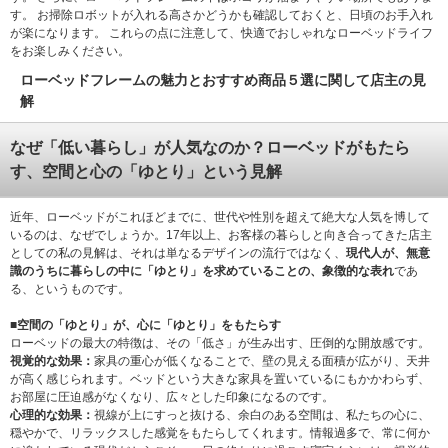
す。 お掃除ロボットが入れる高さかどうかも確認しておくと、日頃のお手入れ
が楽になります。 これらの点に注意して、快適でおしゃれなローベッドライフ
をお楽しみください。
ローベッドフレームの魅力とおすすめ商品５選に関して店主の見
解
なぜ「低い暮らし」が人気なのか？ローベッドがもたら
す、空間と心の「ゆとり」という見解
近年、ローベッドがこれほどまでに、世代や性別を超えて絶大な人気を博して
いるのは、なぜでしょうか。17年以上、お客様の暮らしと向き合ってきた店主
としての私の見解は、それは単なるデザインの流行ではなく、
現代人が、無意
識のうちに暮らしの中に「ゆとり」を求めていることの、象徴的な表れ
であ
る、というものです。
■空間の「ゆとり」が、心に「ゆとり」をもたらす
ローベッドの最大の特徴は、その「低さ」が生み出す、圧倒的な開放感です。
視覚的な効果：
家具の重心が低くなることで、壁の見える面積が広がり、天井
が高く感じられます。ベッドという大きな家具を置いているにもかかわらず、
お部屋に圧迫感がなくなり、広々とした印象になるのです。
心理的な効果：
視線が上にすっと抜ける、余白のある空間は、私たちの心に、
穏やかで、リラックスした感覚をもたらしてくれます。情報過多で、常に何か