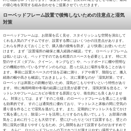
の寝心地を実現する組み合わせをご提案させていただきます。
ローベッドフレーム設置で後悔しないための注意点と湿気
対策
ローベッドフレームは、お部屋を広く見せ、スタイリッシュな空間を演出して
くれる人気のアイテムですが、設置する際にはいくつかの注意点があります。
これらを押さえておくことで、購入後の後悔を防ぎ、より快適にお使いいただ
けます。 まず「設置場所の確保と搬入経路の確認」です。 ローベッドフレーム
は低いとはいえ、ベッドですのである程度のスペースを必要とします。 特に大
型のサイズ（ダブル、クイーン、キングなど）や、ヘッドボードに棚や照明な
どの機能が付いているデザインのものは、思った以上に場所を取ることがあり
ます。 事前に設置スペースの寸法を正確に測り、ドアや廊下、階段など、搬入
経路の幅や高さも確認しておきましょう。 次に重要なのが「湿気対策」です。
ローベッドは床面との距離が近いため、湿気がこもりやすいという特性があり
ます。 特に梅雨時期や冬場の結露には注意が必要です。 湿気対策を怠ると、マ
ットレスやフレームにカビが発生する原因となり、衛生的にも良くありませ
ん。 対策としては、まず「すのこ仕様」のローベッドフレームを選ぶことが最
も効果的です。 すのこは通気性に優れており、マットレスと床板の間に空気の
通り道を作ることで湿気を逃がします。 また、定期的にマットレスを立てかけ
て風を通したり、除湿シートを活用したりするのも良いでしょう。 お部屋の換
気をこまめに行うことも大切です。 壁にぴったりとつけて設置すると、壁との
間に湿気が溜まりやすくなるため、少し隙間をあけて設置するのがおすすめで
す。 さらに、ローベッドフレームの下はホコリが溜まりやすい場所でもありま