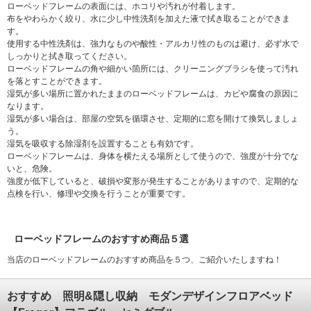
ローベッドフレームの表面には、ホコリや汚れが付着します。
布をやわらかく絞り、水に少し中性洗剤を加えた液で拭き取ることができま
す。
使用する中性洗剤は、強力なものや酸性・アルカリ性のものは避け、必ず水で
しっかりと拭き取ってください。
ローベッドフレームの角や細かい箇所には、クリーニングブラシを使って汚れ
を落とすことができます。
湿気が多い場所に置かれたままのローベッドフレームは、カビや腐食の原因に
なります。
湿気が多い場合は、部屋の空気を循環させ、定期的に窓を開けて換気しましょ
う。
湿気を吸収する除湿剤を設置することも有効です。
ローベッドフレームは、身体を横たえる場所として使うので、強度が十分でな
いと、危険。
強度が低下していると、破損や変形が発生することがありますので、定期的な
点検を行い、修理や交換を行うことが重要です。
ローベッドフレームのおすすめ商品５選
当店のローベッドフレームのおすすめ商品を５つ、ご紹介いたしますね！
おすすめ 照明&隠し収納 モダンデザインフロアベッド