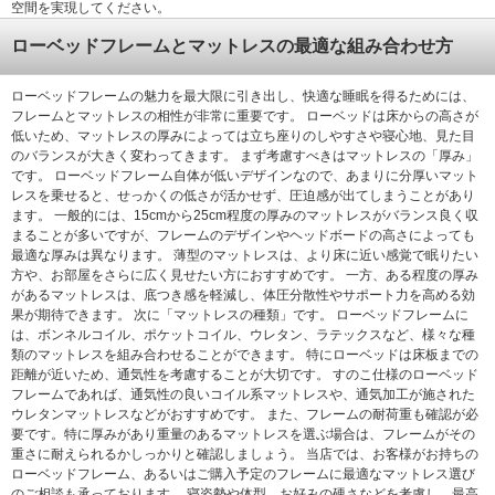
空間を実現してください。
ローベッドフレームとマットレスの最適な組み合わせ方
ローベッドフレームの魅力を最大限に引き出し、快適な睡眠を得るためには、
フレームとマットレスの相性が非常に重要です。 ローベッドは床からの高さが
低いため、マットレスの厚みによっては立ち座りのしやすさや寝心地、見た目
のバランスが大きく変わってきます。 まず考慮すべきはマットレスの「厚み」
です。 ローベッドフレーム自体が低いデザインなので、あまりに分厚いマット
レスを乗せると、せっかくの低さが活かせず、圧迫感が出てしまうことがあり
ます。 一般的には、15cmから25cm程度の厚みのマットレスがバランス良く収
まることが多いですが、フレームのデザインやヘッドボードの高さによっても
最適な厚みは異なります。 薄型のマットレスは、より床に近い感覚で眠りたい
方や、お部屋をさらに広く見せたい方におすすめです。 一方、ある程度の厚み
があるマットレスは、底つき感を軽減し、体圧分散性やサポート力を高める効
果が期待できます。 次に「マットレスの種類」です。 ローベッドフレームに
は、ボンネルコイル、ポケットコイル、ウレタン、ラテックスなど、様々な種
類のマットレスを組み合わせることができます。 特にローベッドは床板までの
距離が近いため、通気性を考慮することが大切です。 すのこ仕様のローベッド
フレームであれば、通気性の良いコイル系マットレスや、通気加工が施された
ウレタンマットレスなどがおすすめです。 また、フレームの耐荷重も確認が必
要です。特に厚みがあり重量のあるマットレスを選ぶ場合は、フレームがその
重さに耐えられるかしっかりと確認しましょう。 当店では、お客様がお持ちの
ローベッドフレーム、あるいはご購入予定のフレームに最適なマットレス選び
のご相談も承っております。 寝姿勢や体型、お好みの硬さなどを考慮し、最高