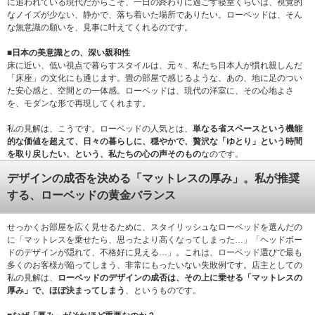
に追われている現代だからこそ、一日の終わりに過ごす寝室くらいは、視覚的
なノイズが少ない、静かで、落ち着いた場所でありたい。ローベッドは、そん
な無意識の願いを、見事に叶えてくれるのです。
■日本の美意識との、深い親和性
床に近い、低い視点で暮らすスタイルは、元々、私たち日本人が慣れ親しんだ
「床座」の文化にも通じます。畳の部屋で感じるような、あの、地に足のつい
た安心感と、空間との一体感。ローベッドは、現代の洋室に、その心地よさ
を、モダンな形で再現してくれます。
私の見解は、こうです。ローベッドの人気とは、
単なる省スペースという機能
的な価値を超えて、日々の暮らしに、穏やかで、贅沢な「ゆとり」という時間
を取り戻したい、という、私たちの心の声そのもの
なのです。
デザインの成否を決める「マットレスの厚み」。私が推奨
する、ローベッドの黄金バランス
せっかくお部屋を広く見せるために、スタイリッシュなローベッドを選んだの
に「マットレスを乗せたら、思ったより高くなってしまった…」「ヘッドボー
ドのデザインが隠れて、不格好に見える…」。これは、ローベッド選びで最も
多くのお客様が陥ってしまう、非常にもったいない失敗例です。店主としての
私の見解は、
ローベッドのデザインの成否は、その上に乗せる「マットレスの
厚み」で、ほぼ決まってしまう
、というものです。