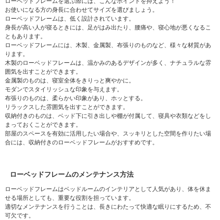
ローベッドフレームを選ぶ際には、こんなポイントを抑えよう！
お使いになる方の身長に合わせてサイズを選びましょう。
ローベッドフレームは、低く設計されています。
身長が高い人が寝るときには、足がはみ出たり、腰痛や、寝心地が悪くなるこ
ともあります。
ローベッドフレームには、木製、金属製、布張りのものなど、様々な材質があ
ります。
木製のローベッドフレームは、温かみのあるデザインが多く、ナチュラルな雰
囲気を出すことができます。
金属製のものは、寝室全体をきりっと爽やかに。
モダンでスタイリッシュな印象を与えます。
布張りのものは、柔らかい印象があり、ホッとする。
リラックスした雰囲気を出すことができます。
収納付きのものは、ベッド下に引き出しや棚が付属して、寝具や衣類などをし
まっておくことができます。
部屋のスペースを有効に活用したい場合や、スッキリとした空間を作りたい場
合には、収納付きのローベッドフレームがおすすめです。
ローベッドフレームのメンテナンス方法
ローベッドフレームはベッドルームのインテリアとして人気があり、体を休ま
せる場所としても、重要な役割を担っています。
適切なメンテナンスを行うことは、長きにわたって快適な眠りにするため、不
可欠です。