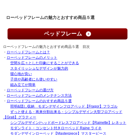
ローベッドフレームの魅力とおすすめ商品５選
ベッドフレーム
ローベッドフレームの魅力とおすすめ商品５選 目次
・
ローベッドフレームとは？
・
ローベッドフレームのメリット
空間を広々とした印象にすることができる
スタイリッシュなデザインが魅力的
寝心地が良い
子供や高齢者にも使いやすい
組み立てが簡単
・
ローベッドフレームの選び方
・
ローベッドフレームのメンテナンス方法
・
ローベッドフレームのおすすめ商品５選
照明&隠し収納 モダンデザインフロアベッド【Fragor】フラゴル
ずっと使える・将来分割出来る・シンプルデザイン大型フロアベッド
【Grati】グラティー
シンプルデザイン/ヘッドボードレスフロアベッド【Rainette】レネット
モダンライト・コンセント付きローベッド Raine ライネ
モダンデザインローベッド【Masterpiece】マスターピース