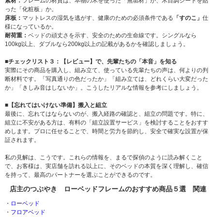
素材：
フレームの材質は、本物の木を使った「無垢材」か、木目調シートを貼
った「化粧板」か。
床板：
マットレスの湿気を逃がす、健康のための必須条件である
「すのこ」
仕
様になっているか。
耐荷重：
ベッドの頑丈さを示す、安全のための生命線です。シングルなら
100kg以上、ダブルなら200kg以上の記載があるかを確認しましょう。
■チェックリスト３：【レビュー】で、先輩たちの「本音」を知る
実際にその商品を購入し、組み立て、使っている先輩たちの声は、何よりの判
断材料です。「写真通りの色だったか」「組み立ては、どれくらい大変だった
か」「きしみ音はしないか」。こうしたリアルな情報を参考にしましょう。
■【忘れてはいけない準備】搬入と組立
最後に、忘れてはならないのが、搬入経路の確認と、組立の問題です。特に、
組立に不安がある方は、有料の「組立設置サービス」を検討することをおすす
めします。プロに任せることで、時間と労力を節約し、安全で確実な設置が保
証されます。
私の見解は、こうです。これらの情報を、まるで探偵のように読み解くこと
で、お客様は、実店舗を訪れる以上に、そのベッドの本質を深く理解し、確信
を持って、最高のパートナーを選ぶことができるのです。
店主のつぶやき ローベッドフレームのおすすめ商品５選 関連
・
ローベッド
・
フロアベッド