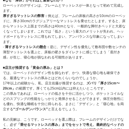
■なぜ「厚み」がそれほど重要なのか？
ローベッドのデザインは、フレームとマットレスが一体となって初めて完成し
ます。
厚すぎるマットレスの弊害：
例えば、フレームの床板の高さが10cmのローベッ
ドに、厚さ30cmのラグジュアリーなマットレスを乗せたとします。すると、床
からマットレス上面までの高さは40cmとなり、一般的な脚付きベッドと大差な
くなってしまいます。これでは「低さ」という最大のメリットが失われ、ヘッ
ドボードもマットレスに埋もれてしまい、アンバランスな印象になってしまい
ます。
-
薄すぎるマットレスの懸念：
逆に、デザイン性を優先して敷布団や数センチの
薄型マットレスを選ぶと、床板の硬さをダイレクトに感じてしまう「底付き
感」が生じ、寝心地が損なわれる可能性があります。
■店主が推奨する「黄金の厚み」とは？
では、ローベッドのデザイン性を損なわず、かつ、快適な寝心地も確保でき
る、最適なマットレスの厚みとはどれくらいなのでしょうか。
17年以上の経験から、私、店主佐藤が推奨するのは、
ズバリ「厚さ15cm〜
20cm」
の範囲です。厚くても25cm以内には抑えたいところです。
この厚みであれば、ローベッドの低さを十分に活かしつつ、ポケットコイルな
どのスプリングの性能をしっかりと発揮させることができます。体圧分散性に
も優れ、快適な睡眠を十分に得られる、まさに「デザイン」と「寝心地」を両
立する
“ゴールデンバランス”
と言えるでしょう。
私の見解は、こうです。ローベッドを選ぶ際は、フレームのデザインだけでな
く、必ず
「乗せるマットレスの厚み」までをセットで考え、最終的なベッドの