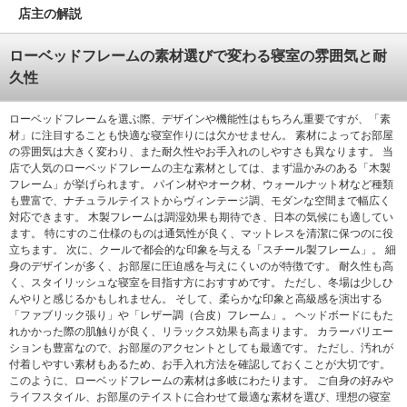
店主の解説
ローベッドフレームの素材選びで変わる寝室の雰囲気と耐
久性
ローベッドフレームを選ぶ際、デザインや機能性はもちろん重要ですが、「素
材」に注目することも快適な寝室作りには欠かせません。 素材によってお部屋
の雰囲気は大きく変わり、また耐久性やお手入れのしやすさも異なります。 当
店で人気のローベッドフレームの主な素材としては、まず温かみのある「木製
フレーム」が挙げられます。 パイン材やオーク材、ウォールナット材など種類
も豊富で、ナチュラルテイストからヴィンテージ調、モダンな空間まで幅広く
対応できます。 木製フレームは調湿効果も期待でき、日本の気候にも適してい
ます。 特にすのこ仕様のものは通気性が良く、マットレスを清潔に保つのに役
立ちます。 次に、クールで都会的な印象を与える「スチール製フレーム」。 細
身のデザインが多く、お部屋に圧迫感を与えにくいのが特徴です。 耐久性も高
く、スタイリッシュな寝室を目指す方におすすめです。 ただし、冬場は少しひ
んやりと感じるかもしれません。 そして、柔らかな印象と高級感を演出する
「ファブリック張り」や「レザー調（合皮）フレーム」。 ヘッドボードにもた
れかかった際の肌触りが良く、リラックス効果も高まります。 カラーバリエー
ションも豊富なので、お部屋のアクセントとしても最適です。 ただし、汚れが
付着しやすい素材もあるため、お手入れ方法を確認しておくことが大切です。
このように、ローベッドフレームの素材は多岐にわたります。 ご自身の好みや
ライフスタイル、お部屋のテイストに合わせて最適な素材を選び、理想の寝室