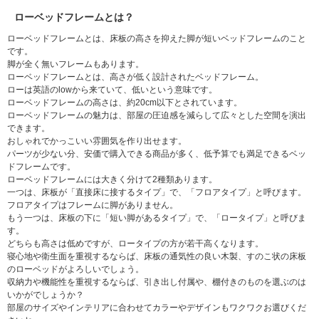
ローベッドフレームとは？
ローベッドフレームとは、床板の高さを抑えた脚が短いベッドフレームのこと
です。
脚が全く無いフレームもあります。
ローベッドフレームとは、高さが低く設計されたベッドフレーム。
ローは英語のlowから来ていて、低いという意味です。
ローベッドフレームの高さは、約20cm以下とされています。
ローベッドフレームの魅力は、部屋の圧迫感を減らして広々とした空間を演出
できます。
おしゃれでかっこいい雰囲気を作り出せます。
パーツが少ない分、安価で購入できる商品が多く、低予算でも満足できるベッ
ドフレームです。
ローベッドフレームには大きく分けて2種類あります。
一つは、床板が「直接床に接するタイプ」で、「フロアタイプ」と呼びます。
フロアタイプはフレームに脚がありません。
もう一つは、床板の下に「短い脚があるタイプ」で、「ロータイプ」と呼びま
す。
どちらも高さは低めですが、ロータイプの方が若干高くなります。
寝心地や衛生面を重視するならば、床板の通気性の良い木製、すのこ状の床板
のローベッドがよろしいでしょう。
収納力や機能性を重視するならば、引き出し付属や、棚付きのものを選ぶのは
いかがでしょうか？
部屋のサイズやインテリアに合わせてカラーやデザインもワクワクお選びくだ