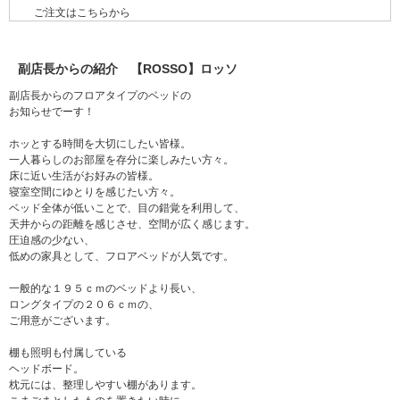
ご注文はこちらから
副店長からの紹介 【ROSSO】ロッソ
副店長からのフロアタイプのベッドの
お知らせでーす！
ホッとする時間を大切にしたい皆様。
一人暮らしのお部屋を存分に楽しみたい方々。
床に近い生活がお好みの皆様。
寝室空間にゆとりを感じたい方々。
ベッド全体が低いことで、目の錯覚を利用して、
天井からの距離を感じさせ、空間が広く感じます。
圧迫感の少ない、
低めの家具として、フロアベッドが人気です。
一般的な１９５ｃｍのベッドより長い、
ロングタイプの２０６ｃｍの、
ご用意がございます。
棚も照明も付属している
ヘッドボード。
枕元には、整理しやすい棚があります。