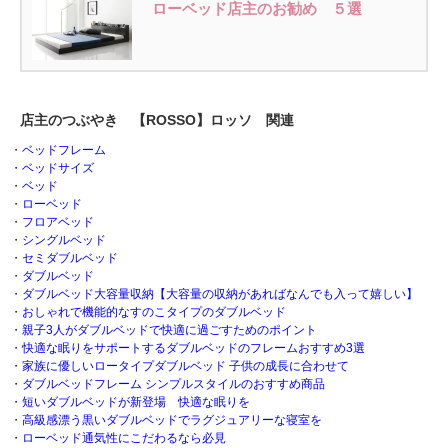
ローベッド店主のお勧め ５選
店主のつぶやき 【ROSSO】ロッソ 関連
・
ベッドフレーム
・
ベッドサイズ
・
ベッド
・
ローベッド
・
フロアベッド
・
シングルベッド
・
セミダブルベッド
・
ダブルベッド
・
ダブルベッド大容量収納【大容量の収納があればなんでも入って嬉しい】
・
おしゃれで機能的なすのこタイプのダブルベッド
・
親子3人がダブルベッドで快適に過ごすためのポイント
・
快適な眠りをサポートするダブルベッドのフレームおすすめ3選
・
家族に優しいロータイプダブルベッド 子供の成長に合わせて
・
ダブルベッドフレーム シンプルスタイルのおすすめ商品
・
短いダブルベッドが新登場 快適な眠りを
・
高級感漂う黒いダブルベッドでラグジュアリーな寝室を
・
ローベッド通気性にこだわるなら必見