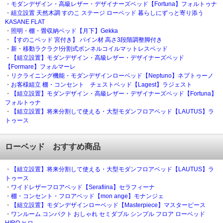
・
モダンデザイン・高級レザー・デザイナーズベッド【Fortuna】フォルトゥナ
・
組立設置 天然木調 すのこ ステージ ローベッド 暮らしにずっと寄り添う
KASANE FLAT
・
照明・棚・畳収納ベッド【月下】Gekka
・
【すのこベッド 宮付き】 パイン材 高さ3段階調整脚付き
・
新・移動ラクラク!分割式ボンネルコイルマットレスベッド
・
【組立設置】モダンデザイン・高級レザー・デザイナーズベッド
【Formare】フォルマーレ
・
リクライニング機能・モダンデザインローベッド【Neptuno】ネプトゥーノ
・
お客様組立 棚・コンセント チェストベッド【Lagest】ラジェスト
・
【組立設置】モダンデザイン・高級レザー・デザイナーズベッド【Fortuna】
フォルトゥナ
・
【組立設置】将来分割して使える・大型モダンフロアベッド【LAUTUS】ラ
トゥース
ローベッド おすすめ商品
・
【組立設置】将来分割して使える・大型モダンフロアベッド【LAUTUS】ラ
トゥース
・
ワイドレザーフロアベッド【Serafiina】セラフィーナ
・
棚・コンセント・フロアベッド【mon ange】モナンジェ
・
【組立設置】モダンデザインローベッド【Masterpiece】マスターピース
・
ワンルーム コンパクト おしゃれ セミダブル シンプル フロア ローベッド