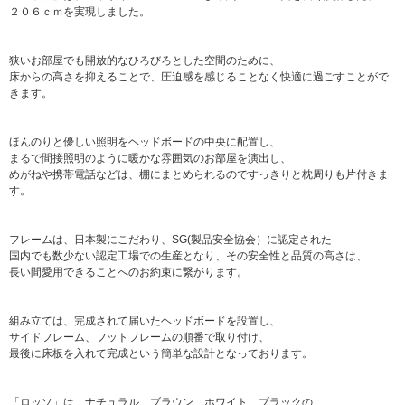
２０６ｃｍを実現しました。
狭いお部屋でも開放的なひろびろとした空間のために、
床からの高さを抑えることで、圧迫感を感じることなく快適に過ごすことがで
きます。
ほんのりと優しい照明をヘッドボードの中央に配置し、
まるで間接照明のように暖かな雰囲気のお部屋を演出し、
めがねや携帯電話などは、棚にまとめられるのですっきりと枕周りも片付きま
す。
フレームは、日本製にこだわり、SG(製品安全協会）に認定された
国内でも数少ない認定工場での生産となり、その安全性と品質の高さは、
長い間愛用できることへのお約束に繋がります。
組み立ては、完成されて届いたヘッドボードを設置し、
サイドフレーム、フットフレームの順番で取り付け、
最後に床板を入れて完成という簡単な設計となっております。
「ロッソ」は、ナチュラル、ブラウン、ホワイト、ブラックの