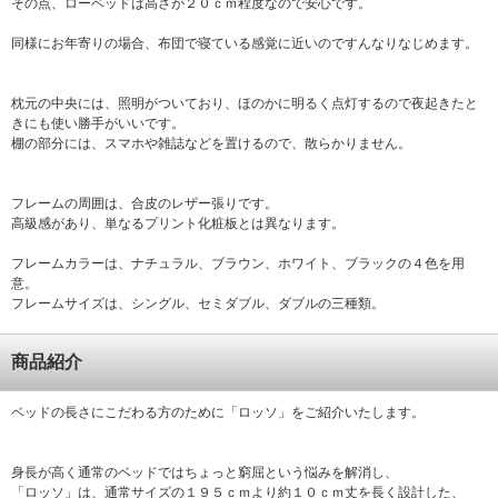
その点、ローベッドは高さが２０ｃｍ程度なので安心です。
同様にお年寄りの場合、布団で寝ている感覚に近いのですんなりなじめます。
枕元の中央には、照明がついており、ほのかに明るく点灯するので夜起きたと
きにも使い勝手がいいです。
棚の部分には、スマホや雑誌などを置けるので、散らかりません。
フレームの周囲は、合皮のレザー張りです。
高級感があり、単なるプリント化粧板とは異なります。
フレームカラーは、ナチュラル、ブラウン、ホワイト、ブラックの４色を用
意。
フレームサイズは、シングル、セミダブル、ダブルの三種類。
商品紹介
ベッドの長さにこだわる方のために「ロッソ」をご紹介いたします。
身長が高く通常のベッドではちょっと窮屈という悩みを解消し、
「ロッソ」は、通常サイズの１９５ｃｍより約１０ｃｍ丈を長く設計した、