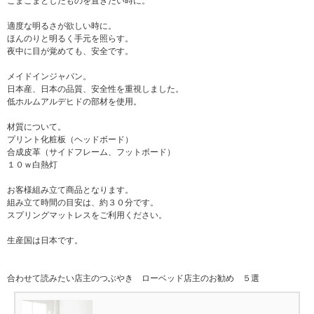
こまごまとしたものを置きたい時に。
適度な明るさが欲しい時に。
ほんのりと明るく手元を照らす。
夜中に目が覚めても、安全です。
メイドインジャパン。
日本産、日本の品質、安全性を重視しました。
低ホルムアルデヒドの部材を使用。
材質について。
プリント化粧板（ヘッドボード）
合成皮革（サイドフレーム、フットボード）
１０ｗ白熱灯
お客様組み立て商品となります。
組み立て時間の目安は、約３０分です。
スプリングマットレスをご利用ください。
生産国は日本です。
合わせて読みたい店主のつぶやき ローベッド店主のお勧め ５選