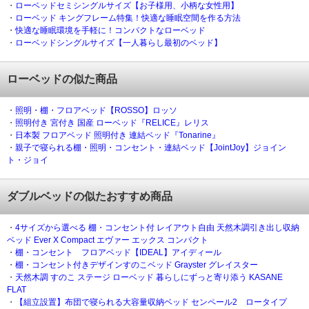
・
ローベッドセミシングルサイズ【お子様用、小柄な女性用】
・
ローベッド キングフレーム特集！快適な睡眠空間を作る方法
・
快適な睡眠環境を手軽に！コンパクトなローベッド
・
ローベッドシングルサイズ【一人暮らし最初のベッド】
ローベッドの似た商品
・
照明・棚・フロアベッド【ROSSO】ロッソ
・
照明付き 宮付き 国産 ローベッド『RELICE』レリス
・
日本製 フロアベッド 照明付き 連結ベッド『Tonarine』
・
親子で寝られる棚・照明・コンセント・連結ベッド【JointJoy】ジョイン
ト・ジョイ
ダブルベッドの似たおすすめ商品
・
4サイズから選べる 棚・コンセント付 レイアウト自由 天然木調引き出し収納
ベッド Ever X Compact エヴァー エックス コンパクト
・
棚・コンセント フロアベッド【IDEAL】アイディール
・
棚・コンセント付きデザインすのこベッド Grayster グレイスター
・
天然木調 すのこ ステージ ローベッド 暮らしにずっと寄り添う KASANE
FLAT
・
【組立設置】布団で寝られる大容量収納ベッド センペール2 ロータイプ