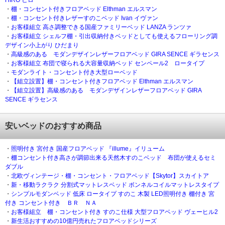
HIRO ヒロ
・
棚・コンセント付きフロアベッド Elthman エルスマン
・
棚・コンセント付きレザーすのこベッド Ivan イヴァン
・
お客様組立 高さ調整できる国産ファミリーベッド LANZA ランツァ
・
お客様組立 シェルフ棚・引出収納付きベッドとしても使えるフローリング調
デザイン小上がり ひだまり
・
高級感のある モダンデザインレザーフロアベッド GIRA SENCE ギラセンス
・
お客様組立 布団で寝られる大容量収納ベッド センペール2 ロータイプ
・
モダンライト・コンセント付き大型ローベッド
・
【組立設置】棚・コンセント付きフロアベッド Elthman エルスマン
・
【組立設置】高級感のある モダンデザインレザーフロアベッド GIRA
SENCE ギラセンス
安いベッドのおすすめ商品
・
照明付き 宮付き 国産フロアベッド 『illume』イリューム
・
棚コンセント付き高さが調節出来る天然木すのこベッド 布団が使えるセミ
ダブル
・
北欧ヴィンテージ・棚・コンセント・フロアベッド【Skytor】スカイトア
・
新・移動ラクラク 分割式マットレスベッド ボンネルコイルマットレスタイプ
・
シンプルモダンベッド 低床 ロータイプ すのこ 木製 LED照明付き 棚付き 宮
付き コンセント付き ＢＲ ＮＡ
・
お客様組立 棚・コンセント付き すのこ仕様 大型フロアベッド ヴェーヒル2
・
新生活おすすめの10億円売れたフロアベッドシリーズ