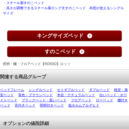
・
スチール製すのこベッド
・
高さが調整できるスチール製ロング丈すのこベッド 布団が使えるシングル
サイズ
キングサイズベッド
すのこベッド
照明・棚・フロアベッド【ROSSO】ロッソ
関連する商品グループ
ベッドフレーム
シングルベッド
セミダブルベッド
ダブルベッド
格安・激
安ベッド
茶色・ブラウンベッド
木目・ナチュラルベッド
白いベッド・ホワ
イトベッド
ブラックベッド・黒いベッド
フロアベッド
ローベッド
棚付き
ベッド
宮付きベッド
照明付きベッド
低ホルムアルデヒド
オプションの値段詳細