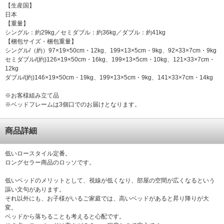
【生産国】
日本
【重量】
シングル：約29kg／セミダブル：約36kg／ダブル：約41kg
【梱包サイズ・梱包重量】
シングル/（約）97×19×50cm・12kg、199×13×5cm・9kg、92×33×7cm・9kg
セミダブル/(約)126×19×50cm・16kg、199×13×5cm・10kg、121×33×7cm・
12kg
ダブル/(約)146×19×50cm・19kg、199×13×5cm・9kg、141×33×7cm・14kg
※お客様組み立て品
※ベッドフレームは3個口でのお届けとなります。
商品詳細
低いロースタイル定番。
ロングセラー商品のロッソです。
低いベッドのメリットとして、視線が低くなり、部屋の空間が広くなるという
謳い文句があります。
それ以外にも、お子様がいるご家庭では、高いベッドがあると昇り降りが大
変。
ベッドから落ちることも考えると心配です。