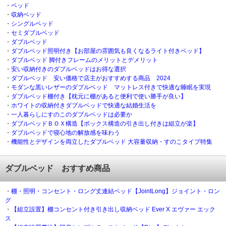
・
ベッド
・
収納ベッド
・
シングルベッド
・
セミダブルベッド
・
ダブルベッド
・
ダブルベッド照明付き【お部屋の雰囲気も良くなるライト付きベッド】
・
ダブルベッド 脚付きフレームのメリットとデメリット
・
安い収納付きのダブルベッドはお得な選択
・
ダブルベッド 安い価格で店主がおすすめする商品 2024
・
モダンな黒いレザーのダブルベッド マットレス付きで快適な睡眠を実現
・
ダブルベッド棚付き【枕元に棚があると便利で使い勝手が良い】
・
ホワイトの収納付きダブルベッドで快適な結婚生活を
・
一人暮らしにすのこのダブルベッドは必要か
・
ダブルベッドＢＯＸ構造【ボックス構造の引き出し付きは組立が楽】
・
ダブルベッドで寝心地の解放感を味わう
・
機能性とデザインを両立したダブルベッド 大容量収納・すのこタイプ特集
ダブルベッド おすすめ商品
・
棚・照明・コンセント・ロング丈連結ベッド【JointLong】ジョイント・ロン
グ
・
【組立設置】棚コンセント付き引き出し収納ベッド Ever X エヴァー エック
ス