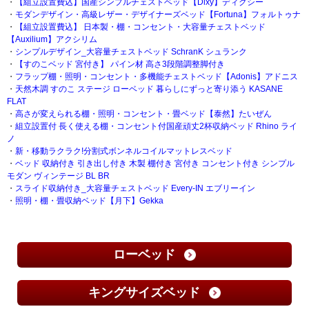
・
【組立設置費込】国産シンプルチェストベッド【Dixy】ディクシー
・
モダンデザイン・高級レザー・デザイナーズベッド【Fortuna】フォルトゥナ
・
【組立設置費込】 日本製・棚・コンセント・大容量チェストベッド
【Auxilium】アクシリム
・
シンプルデザイン_大容量チェストベッド SchranK シュランク
・
【すのこベッド 宮付き】 パイン材 高さ3段階調整脚付き
・
フラップ棚・照明・コンセント・多機能チェストベッド【Adonis】アドニス
・
天然木調 すのこ ステージ ローベッド 暮らしにずっと寄り添う KASANE
FLAT
・
高さが変えられる棚・照明・コンセント・畳ベッド【泰然】たいぜん
・
組立設置付 長く使える棚・コンセント付国産頑丈2杯収納ベッド Rhino ライ
ノ
・
新・移動ラクラク!分割式ボンネルコイルマットレスベッド
・
ベッド 収納付き 引き出し付き 木製 棚付き 宮付き コンセント付き シンプル
モダン ヴィンテージ BL BR
・
スライド収納付き_大容量チェストベッド Every-IN エブリーイン
・
照明・棚・畳収納ベッド【月下】Gekka
ローベッド
キングサイズベッド