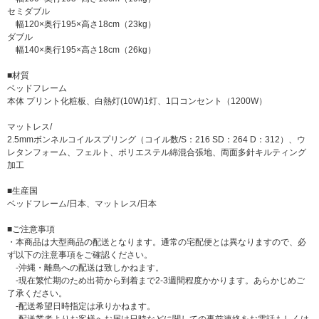
セミダブル
幅120×奥行195×高さ18cm（23kg）
ダブル
幅140×奥行195×高さ18cm（26kg）
■材質
ベッドフレーム
本体 プリント化粧板、白熱灯(10W)1灯、1口コンセント（1200W）
マットレス/
2.5mmボンネルコイルスプリング（コイル数/S：216 SD：264 D：312）、ウ
レタンフォーム、フェルト、ポリエステル綿混合張地、両面多針キルティング
加工
■生産国
ベッドフレーム/日本、マットレス/日本
■ご注意事項
・本商品は大型商品の配送となります。通常の宅配便とは異なりますので、必
ず以下の注意事項をご確認ください。
-沖縄・離島への配送は致しかねます。
-現在繁忙期のため出荷から到着まで2-3週間程度かかります。あらかじめご
了承ください。
-配送希望日時指定は承りかねます。