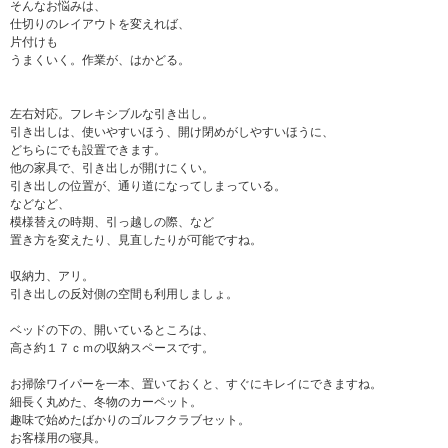
そんなお悩みは、
仕切りのレイアウトを変えれば、
片付けも
うまくいく。作業が、はかどる。
左右対応。フレキシブルな引き出し。
引き出しは、使いやすいほう、開け閉めがしやすいほうに、
どちらにでも設置できます。
他の家具で、引き出しが開けにくい。
引き出しの位置が、通り道になってしまっている。
などなど、
模様替えの時期、引っ越しの際、など
置き方を変えたり、見直したりが可能ですね。
収納力、アリ。
引き出しの反対側の空間も利用しましょ。
ベッドの下の、開いているところは、
高さ約１７ｃｍの収納スペースです。
お掃除ワイパーを一本、置いておくと、すぐにキレイにできますね。
細長く丸めた、冬物のカーペット。
趣味で始めたばかりのゴルフクラブセット。
お客様用の寝具。