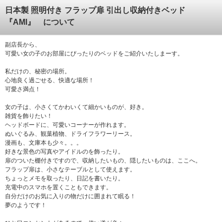
日本製 照明付き フラップ扉 引出し収納付きベッド
『AMI』 について
副店長から、
可愛い女の子のお部屋にぴったりのベッドをご紹介いたしまーす。
私だけの、秘密の場所。
心地良く過ごせる、快適な場所！
可愛さ満点！
女の子は、小さくてかわいくて細かいものが、好き。
雑貨を飾りたい！
ヘッドボードに、可愛いコーナーが作れます。
ぬいぐるみ、観葉植物、ドライフラワーリース。
漫画も、文庫本も少々。。。
好きな景色の写真やアイドルのを飾ったり。
扉のついた棚付きですので、収納したいもの、隠したいものは、ここへ。
フラップ扉は、小さなテーブルとして使えます。
ちょっとメモを取ったり、日記を書いたり。
充電中のスマホを置くこともできます。
自分だけのお気に入りの物だけに囲まれて眠る！
夢のようです！