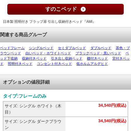
すのこベッド
日本製 照明付き フラップ扉 引出し収納付きベッド『AMI』
関連する商品グループ
ベッドフレーム
シングルベッド
セミダブルベッド
ダブルベッド
茶色・ブ
ラウンベッド
白いベッド・ホワイトベッド
ブラックベッド・黒いベッド
ベ
ッド下収納
収納付きベッド
引き出し収納ベッド
棚付きベッド
宮付きベッ
ド
照明付きベッド
コンセント付きベッド
低ホルムアルデヒド
オプションの値段詳細
タイプ:フレームのみ
34,540円(税込)
サイズ: シングル ホワイト（木
目）
34,540円(税込)
サイズ: シングル ダークブラウ
ン