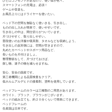
ひと口コンセントがあるので、使い道が色々。
スマートフォンの充電は、必須！
ゲームや音楽も。
お風呂上りにはドライヤーを使いたい。
ベッド下の空間を無駄なく使いきる、引き出し。
ものの出し入れが簡単で、使いやすいです。
引き出しの中は、間仕切りがついています。
片づけやすく、取り出しやすい。
普段使いのお洋服や寝具類、タオルなどを収納しよう。
引き出しの反対側には、空間が空きますので、
丸めたカーペットやスポーツ用品など、
長いものを片付けましょ。
整理整頓をして、片づけておけば、
探し物、迷子の物を減らせますね。
安心、安全の国産です。
第三者機関による品質検査をクリア。
低ホルムアルデヒドの接着剤、塗料を使用しています。
ベッドフレームのカラーは三種類のご用意があります。
ホワイト、ブラック、ブラウンがございます。
ベッドの組み立ても、約２０分くらいで簡単にできます。
ベッドフレームの
生産国は日本です。