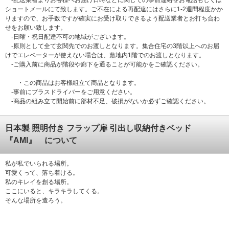
-配送業者よりお客様へお届け日時などに関しての事前連絡をお電話もしくは
ショートメールにて致します。ご不在による再配達にはさらに1-2週間程度かか
りますので、お手数ですが確実にお受け取りできるよう配送業者とお打ち合わ
せをお願い致します。
-日曜・祝日配達不可の地域がございます。
-原則として全て玄関先でのお渡しとなります。集合住宅の3階以上へのお届
けでエレベーターが使えない場合は、敷地内1階でのお渡しとなります。
-ご購入前に商品が階段や廊下を通ることが可能かをご確認ください。
・この商品はお客様組立て商品となります。
‐事前にプラスドライバーをご用意ください。
‐商品の組み立て開始前に部材不足、破損がないか必ずご確認ください。
日本製 照明付き フラップ扉 引出し収納付きベッド
『AMI』 について
私が私でいられる場所。
可愛くって、落ち着ける。
私のキレイを創る場所。
ここにいると、キラキラしてくる。
そんな場所を造ろう。