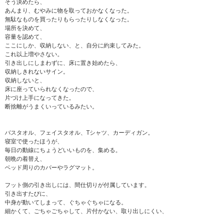
そう決めたら、
あんまり、むやみに物を取っておかなくなった。
無駄なものを買ったりもらったりしなくなった。
場所を決めて、
容量を認めて、
ここにしか、収納しない、と、自分に約束してみた。
これ以上増やさない。
引き出しにしまわずに、床に置き始めたら、
収納しきれないサイン。
収納しないと、
床に座っていられなくなったので、
片づけ上手になってきた。
断捨離がうまくいっているみたい。
バスタオル、フェイスタオル、Tシャツ、カーディガン。
寝室で使ったほうが、
毎日の動線にちょうどいいものを、集める。
朝晩の着替え、
ベッド周りのカバーやラグマット。
フット側の引き出しには、間仕切りが付属しています。
引き出すたびに、
中身が動いてしまって、ぐちゃぐちゃになる。
細かくて、ごちゃごちゃして、片付かない、取り出しにくい、