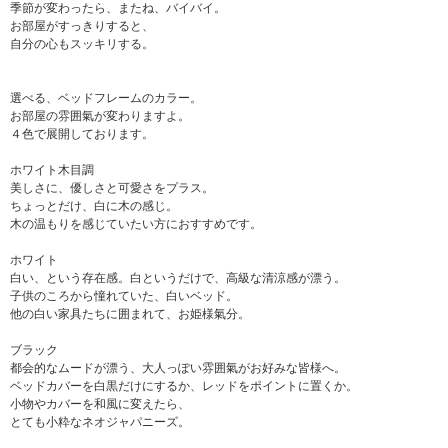
季節が変わったら、またね、バイバイ。
お部屋がすっきりすると、
自分の心もスッキリする。
選べる、ベッドフレームのカラー。
お部屋の雰囲氣が変わりますよ。
４色で展開しております。
ホワイト木目調
美しさに、優しさと可愛さをプラス。
ちょっとだけ、白に木の感じ。
木の温もりを感じていたい方におすすめです。
ホワイト
白い、という存在感。白というだけで、高級な清涼感が漂う。
子供のころから憧れていた、白いベッド。
他の白い家具たちに囲まれて、お姫様氣分。
ブラック
都会的なムードが漂う、大人っぽい雰囲氣がお好みな皆様へ。
ベッドカバーを白黒だけにするか、レッドをポイントに置くか。
小物やカバーを和風に変えたら、
とても小粋なネオジャパニーズ。