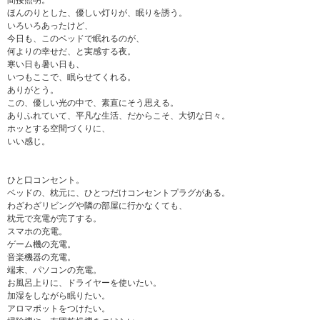
間接照明。
ほんのりとした、優しい灯りが、眠りを誘う。
いろいろあったけど、
今日も、このベッドで眠れるのが、
何よりの幸せだ、と実感する夜。
寒い日も暑い日も、
いつもここで、眠らせてくれる。
ありがとう。
この、優しい光の中で、素直にそう思える。
ありふれていて、平凡な生活、だからこそ、大切な日々。
ホッとする空間づくりに、
いい感じ。
ひと口コンセント。
ベッドの、枕元に、ひとつだけコンセントプラグがある。
わざわざリビングや隣の部屋に行かなくても、
枕元で充電が完了する。
スマホの充電。
ゲーム機の充電。
音楽機器の充電。
端末、パソコンの充電。
お風呂上りに、ドライヤーを使いたい。
加湿をしながら眠りたい。
アロマポットをつけたい。