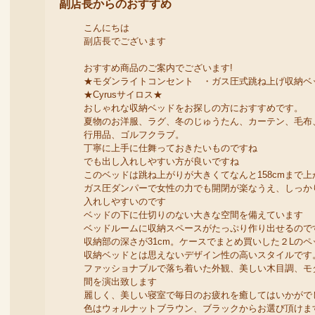
副店長からのおすすめ
こんにちは
副店長でございます
おすすめ商品のご案内でございます!
★モダンライトコンセント ・ガス圧式跳ね上げ収納ベ
★Cyrusサイロス★
おしゃれな収納ベッドをお探しの方におすすめです。
夏物のお洋服、ラグ、冬のじゅうたん、カーテン、毛布
行用品、ゴルフクラブ。
丁寧に上手に仕舞っておきたいものですね
でも出し入れしやすい方が良いですね
このベッドは跳ね上がりが大きくてなんと158cmまで上
ガス圧ダンパーで女性の力でも開閉が楽なうえ、しっか
入れしやすいのです
ベッドの下に仕切りのない大きな空間を備えています
ベッドルームに収納スペースがたっぷり作り出せるので
収納部の深さが31cm。ケースでまとめ買いした２Lの
収納ベッドとは思えないデザイン性の高いスタイルです
ファッショナブルで落ち着いた外観、美しい木目調、モ
間を演出致します
麗しく、美しい寝室で毎日のお疲れを癒してはいかがで
色はウォルナットブラウン、ブラックからお選び頂けま