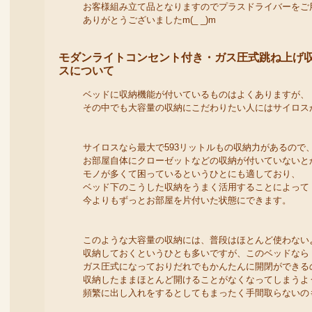
お客様組み立て品となりますのでプラスドライバーをご
ありがとうございましたm(_ _)m
モダンライトコンセント付き・ガス圧式跳ね上げ収納
スについて
ベッドに収納機能が付いているものはよくありますが、
その中でも大容量の収納にこだわりたい人にはサイロス
サイロスなら最大で593リットルもの収納力があるので
お部屋自体にクローゼットなどの収納が付いていないと
モノが多くて困っているというひとにも適しており、
ベッド下のこうした収納をうまく活用することによって
今よりもずっとお部屋を片付いた状態にできます。
このような大容量の収納には、普段はほとんど使わない
収納しておくというひとも多いですが、このベッドなら
ガス圧式になっておりだれでもかんたんに開閉ができる
収納したままほとんど開けることがなくなってしまうよ
頻繁に出し入れをするとしてもまったく手間取らないの