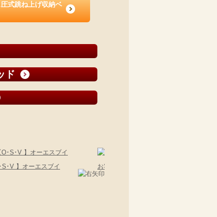
ス圧式跳ね上げ収納ベ
ッド
S･V 】オーエスブイ
お客様組立 棚・コンセント付国産大型サイズ跳