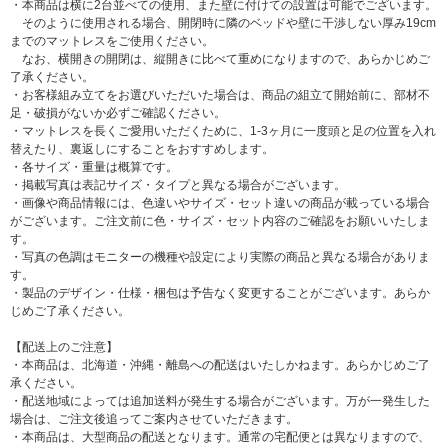
・本商品は横に2台並べての使用、また壁に付けての設置は可能でございます。
そのように使用される場合、開閉時に隣のベッドや壁に干渉しない厚み19cm
までのマットレスをご使用ください。
なお、横開きの開閉は、縦開きに比べて重めになりますので、あらかじめご
了承ください。
・お客様組み立てをお選びいただいた場合は、商品の組立て開始前に、部材不
足・破損がないか必ずご確認ください。
・マットレスを長くご愛用いただくために、1-3ヶ月に一度頭と足の位置を入れ
替えたり、裏返しにすることをおすすめします。
・各サイズ・重量は概算です。
・掲載写真は表記サイズ・タイプと異なる場合がございます。
・画像や商品情報には、色違いやサイズ・セット違いの商品が載っている場合
がございます。ご注文前に色・サイズ・セット内容のご確認をお願いいたしま
す。
・写真の色調はモニターの機種や設定により実際の商品と異なる場合がありま
す。
・製品のデザイン・仕様・梱包は予告なく変更することがございます。あらか
じめご了承ください。
【配送上のご注意】
・本商品は、北海道・沖縄・離島への配送はいたしかねます。あらかじめご了
承ください。
・配送地域によっては追加送料が発生する場合がございます。万が一発生した
場合は、ご注文後追ってご案内させていただきます。
・本商品は、大型商品の配送となります。通常の宅配便とは異なりますので、