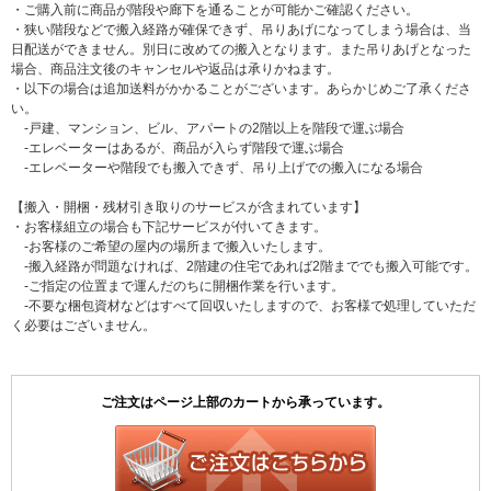
・ご購入前に商品が階段や廊下を通ることが可能かご確認ください。
・狭い階段などで搬入経路が確保できず、吊りあげになってしまう場合は、当
日配送ができません。別日に改めての搬入となります。また吊りあげとなった
場合、商品注文後のキャンセルや返品は承りかねます。
・以下の場合は追加送料がかかることがございます。あらかじめご了承くださ
い。
-戸建、マンション、ビル、アパートの2階以上を階段で運ぶ場合
-エレベーターはあるが、商品が入らず階段で運ぶ場合
-エレベーターや階段でも搬入できず、吊り上げでの搬入になる場合
【搬入・開梱・残材引き取りのサービスが含まれています】
・お客様組立の場合も下記サービスが付いてきます。
-お客様のご希望の屋内の場所まで搬入いたします。
-搬入経路が問題なければ、2階建の住宅であれば2階まででも搬入可能です。
-ご指定の位置まで運んだのちに開梱作業を行います。
-不要な梱包資材などはすべて回収いたしますので、お客様で処理していただ
く必要はございません。