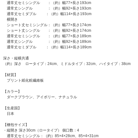
通常丈セミシングル ：（約）幅77×長さ193cm
通常丈シングル ：（約）幅92×長さ193cm
通常丈セミダブル ：（約）幅114×長さ193cm
横開き
ショート丈セミシングル：（約）幅77×長さ174cm
ショート丈シングル ：（約）幅92×長さ174cm
通常丈セミシングル ：（約）幅77×長さ189cm
通常丈シングル ：（約）幅92×長さ189cm
通常丈セミダブル ：（約）幅114×長さ189cm
深さ・縦横共通
（約）深さ ロータイプ：24cm、ミドルタイプ：32cm、ハイタイプ：38cm
【材質】
プリント紙化粧繊維板
【カラー】
ダークブラウン、アイボリー、ナチュラル
【生産国】
日本
【梱包サイズ】
・縦開き 深さ30cm（ロータイプ） 個口数：4
通常丈セミシングル：（約）85×4×28cm、85×4×31cm