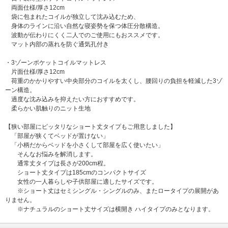
両面仕様/厚さ12cm
袋に包まれたコイルが独立して沈み込むため、
身体のラインに沿い自然な寝姿勢を保つ体圧分散構造。
波動が伝わりにくく二人でのご使用にもおススメです。
マット内部の蒸れを防ぐ通気孔付き
・3ゾーンポケットコイルマットレス
片面仕様/厚さ12cm
荷重のかかりやすい中央部分のコイルを太くし、腰回りの負担を軽減した3ゾ
ーン構造。
過度な沈み込みを抑えたい方におすすめです。
柔らかい肌触りのニット生地
【狭い部屋にピッタリなショート丈タイプもご用意しました】
「部屋が狭くてベッドが置けない」
「小柄だからベッドを小さくして部屋を広く使いたい」
そんなお悩みを解消します。
通常丈タイプは長さが200cm程。
ショート丈タイプは185cmのコンパクトサイズ
女性の一人暮らしや子供部屋に適したサイズです。
※ショート丈はセミシングル・シングルのみ、またロータイプの展開があ
りません。
※ナチュラルのショート丈サイズは横開き ハイタイプのみとなります。