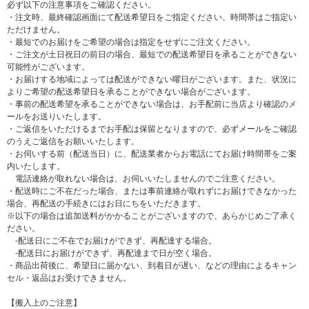
必ず以下の注意事項をご確認ください。
・注文時、最終確認画面にて配送希望日をご指定ください。時間帯はご指定い
ただけません。
・最短でのお届けをご希望の場合は指定をせずにご注文ください。
・ご注文が土日祝日の前日の場合、最短での配送希望日を承ることができない
可能性がございます。
・お届けする地域によっては配送ができない曜日がございます。また、状況に
よりご希望の配送希望日を承ることができない場合がございます。
・事前の配送希望を承ることができない場合は、お手配前に当店より確認のメ
ールをお送りいたします。
・ご返信をいただけるまでお手配は保留となりますので、必ずメールをご確認
のうえご返信をお願いいたします。
・お伺いする前（配送当日）に、配送業者からお電話にてお届け時間帯をご案
内いたします。
電話連絡が取れない場合は、お伺いいたしませんのでご注意ください。
・配送時にご不在だった場合、または事前連絡が取れずにお届けできなかった
場合、再配送の手続きにはお日にちをいただきます。
※以下の場合は追加送料がかかることがございますので、あらかじめご了承く
ださい。
-配送日にご不在でお届けができず、再配達する場合。
-配送日にお届けができず、再配達まで日が空く場合。
・商品出荷後に、希望日に届かない、到着日が遅い、などの理由によるキャン
セル・返品はお受けできません。
【搬入上のご注意】