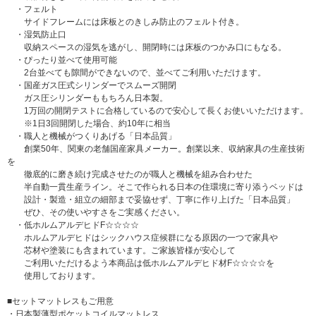
・フェルト
サイドフレームには床板とのきしみ防止のフェルト付き。
・湿気防止口
収納スペースの湿気を逃がし、開閉時には床板のつかみ口にもなる。
・ぴったり並べて使用可能
2台並べても隙間ができないので、並べてご利用いただけます。
・国産ガス圧式シリンダーでスムーズ開閉
ガス圧シリンダーももちろん日本製。
1万回の開閉テストに合格しているので安心して長くお使いいただけます。
※1日3回開閉した場合、約10年に相当
・職人と機械がつくりあげる「日本品質」
創業50年、関東の老舗国産家具メーカー。創業以来、収納家具の生産技術
を
徹底的に磨き続け完成させたのが職人と機械を組み合わせた
半自動一貫生産ライン。そこで作られる日本の住環境に寄り添うベッドは
設計・製造・組立の細部まで妥協せず、丁寧に作り上げた「日本品質」
ぜひ、その使いやすさをご実感ください。
・低ホルムアルデヒドF☆☆☆☆
ホルムアルデヒドはシックハウス症候群になる原因の一つで家具や
芯材や塗装にも含まれています。ご家族皆様が安心して
ご利用いただけるよう本商品は低ホルムアルデヒド材F☆☆☆☆を
使用しております。
■セットマットレスもご用意
・日本製薄型ポケットコイルマットレス