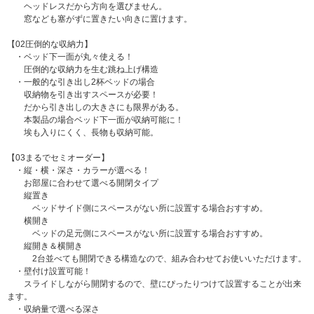
ヘッドレスだから方向を選びません。
窓なども塞がずに置きたい向きに置けます。
【02圧倒的な収納力】
・ベッド下一面が丸々使える！
圧倒的な収納力を生む跳ね上げ構造
・一般的な引き出し2杯ベッドの場合
収納物を引き出すスペースが必要！
だから引き出しの大きさにも限界がある。
本製品の場合ベッド下一面が収納可能に！
埃も入りにくく、長物も収納可能。
【03まるでセミオーダー】
・縦・横・深さ・カラーが選べる！
お部屋に合わせて選べる開閉タイプ
縦置き
ベッドサイド側にスペースがない所に設置する場合おすすめ。
横開き
ベッドの足元側にスペースがない所に設置する場合おすすめ。
縦開き＆横開き
2台並べても開閉できる構造なので、組み合わせてお使いいただけます。
・壁付け設置可能！
スライドしながら開閉するので、壁にぴったりつけて設置することが出来
ます。
・収納量で選べる深さ