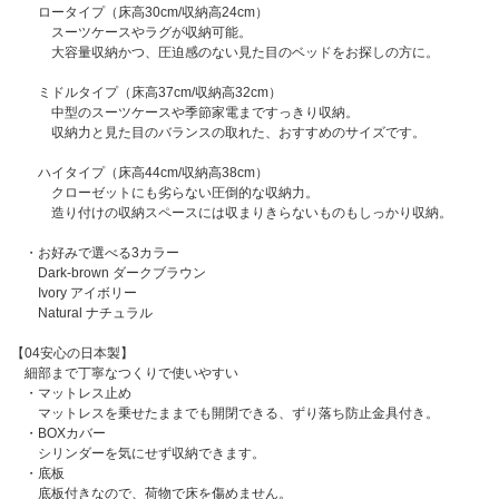
ロータイプ（床高30cm/収納高24cm）
スーツケースやラグが収納可能。
大容量収納かつ、圧迫感のない見た目のベッドをお探しの方に。
ミドルタイプ（床高37cm/収納高32cm）
中型のスーツケースや季節家電まですっきり収納。
収納力と見た目のバランスの取れた、おすすめのサイズです。
ハイタイプ（床高44cm/収納高38cm）
クローゼットにも劣らない圧倒的な収納力。
造り付けの収納スペースには収まりきらないものもしっかり収納。
・お好みで選べる3カラー
Dark-brown ダークブラウン
Ivory アイボリー
Natural ナチュラル
【04安心の日本製】
細部まで丁寧なつくりで使いやすい
・マットレス止め
マットレスを乗せたままでも開閉できる、ずり落ち防止金具付き。
・BOXカバー
シリンダーを気にせず収納できます。
・底板
底板付きなので、荷物で床を傷めません。