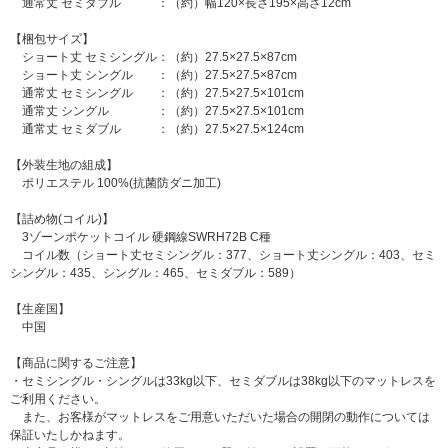
通常丈 セミダブル ：（約）幅120×長さ195×高さ12cm
【梱包サイズ】
ショート丈 セミシングル：（約）27.5×27.5×87cm
ショート丈 シングル ：（約）27.5×27.5×87cm
通常丈 セミシングル ：（約）27.5×27.5×101cm
通常丈 シングル ：（約）27.5×27.5×101cm
通常丈 セミダブル ：（約）27.5×27.5×124cm
【外装生地の組成】
ポリエステル 100%(抗菌防ダニ加工)
【詰め物(コイル)】
3ゾーンポケットコイル 硬鋼線SWRH72B C種
コイル数（ショート丈セミシングル：377、ショート丈シングル：403、セミ
シングル：435、シングル：465、セミダブル：589）
【生産国】
中国
【商品に関するご注意】
・セミシングル・シングルは33kg以下、セミダブルは38kg以下のマットレスを
ご利用ください。
また、お客様がマットレスをご用意いただいた場合の開閉の動作については
保証いたしかねます。