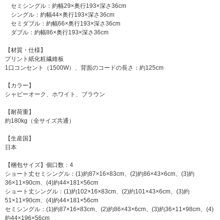
セミシングル：約幅29×奥行193×深さ36cm
シングル：約幅44×奥行193×深さ36cm
セミダブル：約幅66×奥行193×深さ36cm
ダブル：約幅86×奥行193×深さ36cm
【材質・仕様】
プリント紙化粧繊維板
1口コンセント（1500W）、背面のコードの長さ：約125cm
【カラー】
シャビーオーク、ホワイト、ブラウン
【耐荷重】
約180kg（全サイズ共通）
【生産国】
日本
【梱包サイズ】個口数：4
ショート丈セミシングル：(1)約87×16×83cm、(2)約86×43×6cm、(3)約
36×11×90cm、(4)約44×181×56cm
ショート丈シングル：(1)約102×16×83cm、(2)約101×43×6cm、(3)約
51×11×90cm、(4)約44×181×56cm
セミシングル：(1)約87×16×83cm、(2)約86×43×6cm、(3)約36×11×98cm、(4)
約44×196×56cm