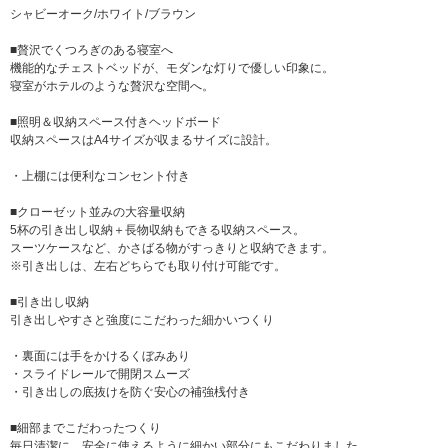
シャビーオーク/ホワイト/ブラウン
■贅沢でくつろぎのある寝室へ
機能的なチェストベッドが、モダンな灯りで優しい印象に。
寝室がホテルのような贅沢な空間へ。
■照明＆収納スペース付きヘッドボード
収納スペースはA4サイズが収まるサイズに設計。
・上棚には便利なコンセント付き
■クローゼット並みの大容量収納
5杯の引き出し収納＋長物収納もできる収納スペース。
スーツケースなど、かさばる物がすっきりと収納できます。
※引き出しは、左右どちらでも取り付け可能です。
■引き出し収納
引き出しやすさと強度にこだわった細かいつくり
・裏面には手をかけるくぼみあり
・スライドレールで開閉スムーズ
・引き出しの底抜けを防ぐ安心の補強桟付き
■細部までこだわったつくり
毎日清潔に、安全に使えるように細かい部分にもこだわりました。