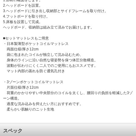
1.部材の確認をします。
2.ヘッドボードを設置。
3.ヘッドボードに引き出し収納部とサイドフレームを取り付け。
4.フットボードを取り付け。
5.床板を設置して完成。
ヘッドボード、収納部は組み立て済みでお届けします。
■セットマットレスもご用意
・日本製薄型ポケットコイルマットレス
両面仕様/厚さ12cm
袋に包まれたコイルが独立して沈み込むため、
身体のラインに沿い自然な寝姿勢を保つ体圧分散構造。
波動が伝わりにくく二人でのご使用にもおススメです。
マット内部の蒸れを防ぐ通気孔付き
・3ゾーンポケットコイルマットレス
片面仕様/厚さ12cm
荷重のかかりやすい中央部分のコイルを太くし、腰回りの負担を軽減した3ゾ
ーン構造。
過度な沈み込みを抑えたい方におすすめです。
柔らかい肌触りのニット生地
スペック