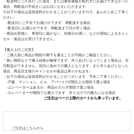
・配送時にご不在だった場合、または事前連絡が取れずにお届けできなかった
場合、再配送の手続きにはお日にちをいただきます。
※以下の場合は追加送料がかかることがございますので、あらかじめご了承く
ださい。
-配送日にご不在でお届けができず、再配達する場合。
-配送日にお届けができず、再配達まで日が空く場合。
・商品出荷後に、希望日に届かない、到着日が遅い、などの理由によるキャン
セル・返品はお受けできません。
【搬入上のご注意】
・ご購入前に商品が階段や廊下を通ることが可能かご確認ください。
・狭い階段などで搬入経路が確保できず、吊りあげになってしまう場合は、当
日配送ができません。別日に改めての搬入となります。また吊りあげとなった
場合、商品注文後のキャンセルや返品は承りかねます。
・以下の場合は追加送料がかかることがございます。予めご了承ください。
-戸建、マンション、ビル、アパートの2階以上を階段で運ぶ場合
-エレベーターはあるが、商品が入らず階段で運ぶ場合
-エレベーターや階段でも搬入できず、吊り上げでの搬入になる場合
ご注文はこちらから