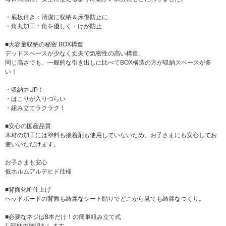
・底板付き：清潔に収納＆床傷防止に
・角丸加工：角を優しく・けが防止
■大容量収納の秘密 BOX構造
デッドスペースが少なく丈夫で気密性の高い構造。
同じ高さでも、一般的な引き出しに比べてBOX構造の方が収納スペースが多
い！
・収納力UP！
・ほこりが入りづらい
・組み立てラクラク！
■安心の国産品質
木材の加工には塗料も接着剤も使用していないため、お子さまにも安心してお
使いいただけます。
お子さまも安心
低ホルムアルデヒド仕様
■背面化粧仕上げ
ヘッドボードの背面も綺麗なシート貼りでどこから見ても綺麗なつくり。
■必要なネジは8本だけ！の簡単組み立て式