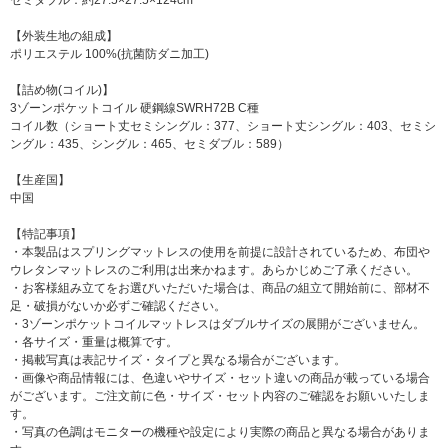
セミダブル：約27.5×27.5×124cm
【外装生地の組成】
ポリエステル 100%(抗菌防ダニ加工)
【詰め物(コイル)】
3ゾーンポケットコイル 硬鋼線SWRH72B C種
コイル数（ショート丈セミシングル：377、ショート丈シングル：403、セミシ
ングル：435、シングル：465、セミダブル：589）
【生産国】
中国
【特記事項】
・本製品はスプリングマットレスの使用を前提に設計されているため、布団や
ウレタンマットレスのご利用は出来かねます。あらかじめご了承ください。
・お客様組み立てをお選びいただいた場合は、商品の組立て開始前に、部材不
足・破損がないか必ずご確認ください。
・3ゾーンポケットコイルマットレスはダブルサイズの展開がございません。
・各サイズ・重量は概算です。
・掲載写真は表記サイズ・タイプと異なる場合がございます。
・画像や商品情報には、色違いやサイズ・セット違いの商品が載っている場合
がございます。ご注文前に色・サイズ・セット内容のご確認をお願いいたしま
す。
・写真の色調はモニターの機種や設定により実際の商品と異なる場合がありま