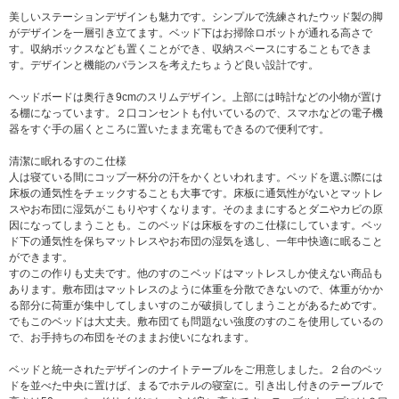
美しいステーションデザインも魅力です。シンプルで洗練されたウッド製の脚
がデザインを一層引き立てます。ベッド下はお掃除ロボットが通れる高さで
す。収納ボックスなども置くことができ、収納スペースにすることもできま
す。デザインと機能のバランスを考えたちょうど良い設計です。
ヘッドボードは奥行き9cmのスリムデザイン。上部には時計などの小物が置け
る棚になっています。２口コンセントも付いているので、スマホなどの電子機
器をすぐ手の届くところに置いたまま充電もできるので便利です。
清潔に眠れるすのこ仕様
人は寝ている間にコップ一杯分の汗をかくといわれます。ベッドを選ぶ際には
床板の通気性をチェックすることも大事です。床板に通気性がないとマットレ
スやお布団に湿気がこもりやすくなります。そのままにするとダニやカビの原
因になってしまうことも。このベッドは床板をすのこ仕様にしています。ベッ
ド下の通気性を保ちマットレスやお布団の湿気を逃し、一年中快適に眠ること
ができます。
すのこの作りも丈夫です。他のすのこベッドはマットレスしか使えない商品も
あります。敷布団はマットレスのように体重を分散できないので、体重がかか
る部分に荷重が集中してしまいすのこが破損してしまうことがあるためです。
でもこのベッドは大丈夫。敷布団ても問題ない強度のすのこを使用しているの
で、お手持ちの布団をそのままお使いになれます。
ベッドと統一されたデザインのナイトテーブルをご用意しました。２台のベッ
ドを並べた中央に置けば、まるでホテルの寝室に。引き出し付きのテーブルで