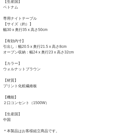
【生産国】
ベトナム
専用ナイトテーブル
【サイズ（約）】
幅30 x 奥行35 x 高さ50cm
【有効内寸】
引出し：幅20.5 x 奥行21.5 x 高さ8cm
オープン収納：幅24 x 奥行23 x 高さ32cm
【カラー】
ウォルナットブラウン
【材質】
プリント化粧繊維板
【機能】
２口コンセント（1500W）
【生産国】
中国
＊本製品はお客様組立商品です。