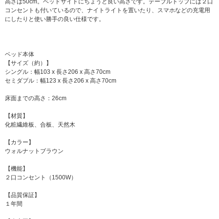
高さは50cm。ベッドサイドにちょうど良い高さです。テーブルトップには２口
コンセントも付いているので、ナイトライトを置いたり、スマホなどの充電用
にしたりと使い勝手の良い仕様です。
ベッド本体
【サイズ（約）】
シングル：幅103 x 長さ206 x 高さ70cm
セミダブル：幅123 x 長さ206 x 高さ70cm
床面までの高さ：26cm
【材質】
化粧繊維板、合板、天然木
【カラー】
ウォルナットブラウン
【機能】
２口コンセント（1500W）
【品質保証】
１年間