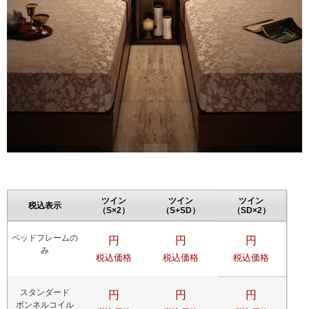
ツイン
ツイン
ツイン
税込表示
（S×2）
（S+SD）
（SD×2）
ベッドフレームの
円
円
円
み
税込価格
税込価格
税込価格
スタンダード
円
円
円
ボンネルコイル